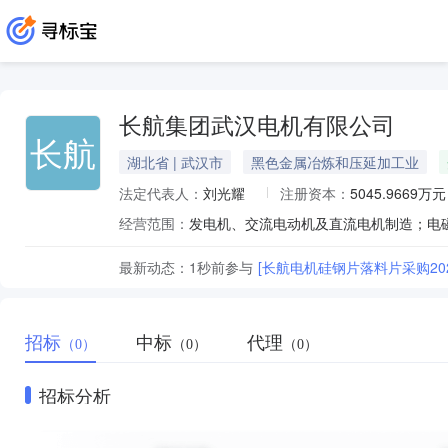
长航集团武汉电机有限公司
长航
湖北省 | 武汉市
黑色金属冶炼和压延加工业
法定代表人：
刘光耀
注册资本：
5045.9669万元
经营范围：
最新动态：
1秒前
参与
[长航电机硅钢片落料片采购2026
招标
中标
代理
（0）
（0）
（0）
招标分析