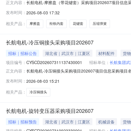
长航电机-摩擦盘（带花键套）采购项目202607项目信息采购
正文内容：
称：长航集团武汉电机有限公司需求单位地址：长航集团武汉电机有限
发布时间：
2026-08-03 17:32
南策超咨询电话：明细信息名称规格型号标准材质证书数量单位备注衔
相关产品：
摩擦盘
衔铁内套
花键套
压缩弹簧
长航电机-冷压铜接头采购项目202607
招标｜招标公告
湖北省｜武汉市｜江夏区
材料配件
货物
项目编号：
CYSCD202607311137430001
招标单位：
长航集团武
长航电机-冷压铜接头采购项目202607项目信息采购项目名称
正文内容：
机有限公司需求单位地址：长航集团武汉电机有限公司采购方式：询比
发布时间：
2026-08-03 15:21
细信息名称规格型号标准材质证书数量单位备注冷压铜接头JC1
相关产品：
冷压铜接头
长航电机-旋转变压器采购项目202607
招标｜招标预告
湖北省｜武汉市｜江夏区
机械设备
货物
项目编号：
CYSCD202607310923330001
招标单位：
长航集团武