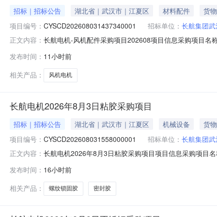
招标｜招标公告
湖北省｜武汉市｜江夏区
材料配件
货物
项目编号：
CYSCD202608031437340001
招标单位：
长航集团武
长航电机-风机配件采购项目202608项目信息采购项目名称：
正文内容：
限公司需求单位地址：长航集团武汉电机有限公司采购方式：谈判采购
发布时间：
11小时前
息名称规格型号标准材质证书数量单位备注风机电机YE4-132
相关产品：
风机电机
长航电机2026年8月3日粘胶采购项目
招标｜招标公告
湖北省｜武汉市｜江夏区
机械设备
货物
项目编号：
CYSCD202608031558000001
招标单位：
长航集团武
长航电机2026年8月3日粘胶采购项目项目信息采购项目名称：
正文内容：
机有限公司需求单位地址：湖北省武汉市江夏区藏龙岛科技园九凤街3
发布时间：
16小时前
咨询电话：明细信息名称规格型号标准材质证书数量单位备注螺纹锁固胶
相关产品：
螺纹锁固胶
密封胶