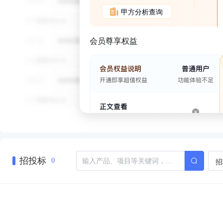
甲方分析查询
会员尊享权益
招投标
招
0