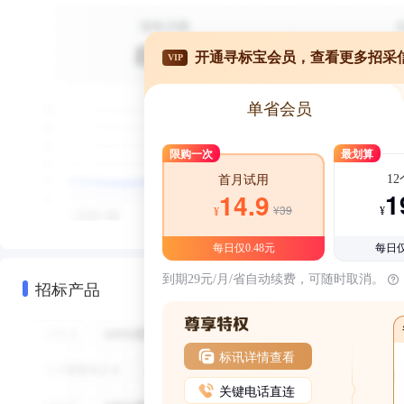
开通寻标宝会员，查看更多招采
VIP
单省会员
限购一次
最划算
1
首月试用
1
14.9
¥39
¥
¥
每日仅0.48元
每日仅
到期29元/月/省自动续费，可随时取消。
招标产品
标讯详情查看
关键电话直连