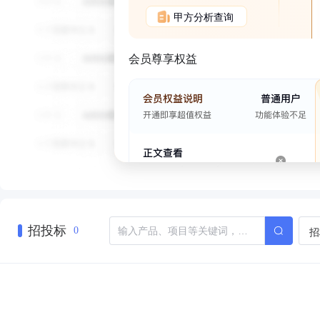
甲方分析查询
会员尊享权益
招投标
招
0