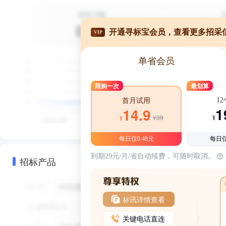
开通寻标宝会员，查看更多招采
VIP
单省会员
限购一次
最划算
1
首月试用
1
14.9
¥39
¥
¥
每日仅0.48元
每日仅
到期29元/月/省自动续费，可随时取消。
招标产品
标讯详情查看
关键电话直连