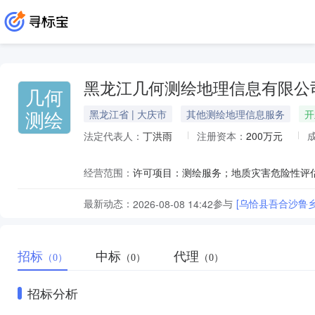
黑龙江几何测绘地理信息有限公
几何
测绘
黑龙江省 | 大庆市
其他测绘地理信息服务
开
法定代表人：
丁洪雨
注册资本：
200万元
经营范围：
最新动态：
参与
[乌恰县吾合沙鲁
2026-08-08 14:42
招标
中标
代理
（0）
（0）
（0）
招标分析