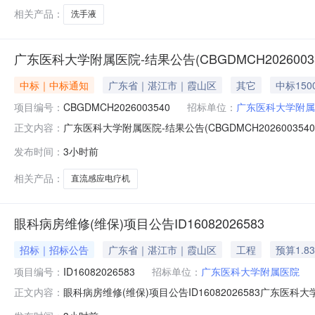
相关产品：
洗手液
广东医科大学附属医院-结果公告(CBGDMCH20260035
中标｜中标通知
广东省｜湛江市｜霞山区
其它
中标150
项目编号：
CBGDMCH2026003540
招标单位：
广东医科大学附属
广东医科大学附属医院-结果公告(CBGDMCH2026003540
正文内容：
结果后30天内送达采购单位：广东医科大学附属医院安装要求
发布时间：
3小时前
式：货到验收合格后付款备注说明：报价即默认同意以下条
相关产品：
直流感应电疗机
眼科病房维修(维保)项目公告ID16082026583
招标｜招标公告
广东省｜湛江市｜霞山区
工程
预算1.8
项目编号：
ID16082026583
招标单位：
广东医科大学附属医院
眼科病房维修(维保)项目公告ID16082026583广东医
正文内容：
月6日至2026年8月9日下午5时2、维修情况及报价如下：ID