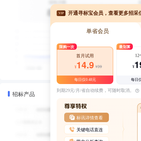
开通寻标宝会员，查看更多招采
VIP
单省会员
限购一次
最划算
1
首月试用
1
14.9
¥39
¥
¥
每日仅0.48元
每日仅
到期29元/月/省自动续费，可随时取消。
招标产品
标讯详情查看
关键电话直连