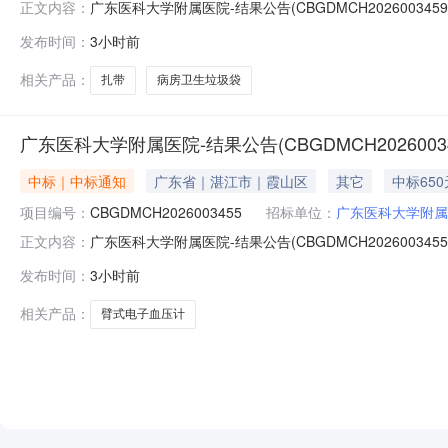
广东医科大学附属医院-结果公告(CBGDMCH2026003459
正文内容：
内送达采购单位：广东医科大学附属医院安装要求：免费上门安
发布时间：
3小时前
收合格后付款备注说明：报价即默认同意以下条款及竞价界
相关产品：
扎带
病房卫生垃圾袋
广东医科大学附属医院-结果公告(CBGDMCH20260034
中标｜中标通知
广东省｜湛江市｜霞山区
其它
中标650
项目编号：
CBGDMCH2026003455
招标单位：
广东医科大学附属
广东医科大学附属医院-结果公告(CBGDMCH202600345
正文内容：
果后30天内送达采购单位：广东医科大学附属医院安装要求：
发布时间：
3小时前
式：货到验收合格后付款备注说明：报价即默认同意以下
相关产品：
臂式电子血压计