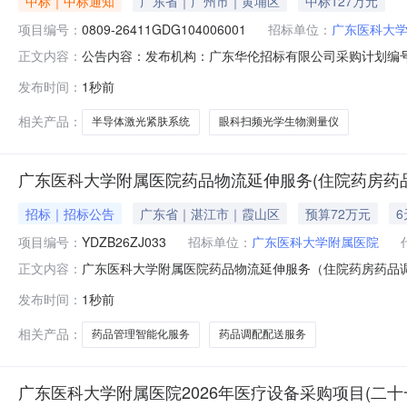
中标｜中标通知
广东省｜广州市｜黄埔区
中标127万元
项目编号：
0809-26411GDG104006001
招标单位：
广东医科大
公告内容：发布机构：广东华伦招标有限公司采购计划编号：440
正文内容：
有限公司项目经办人：何敬晖项目负责人：梁勇一、项目编号：0
发布时间：
1秒前
果合同包1(眼科扫频光学生物测量仪):供应商名称供应商地址
相关产品：
半导体激光紧肤系统
眼科扫频光学生物测量仪
广东医科大学附属医院药品物流延伸服务(住院药房药品
招标｜招标公告
广东省｜湛江市｜霞山区
预算72万元
项目编号：
YDZB26ZJ033
招标单位：
广东医科大学附属医院
广东医科大学附属医院药品物流延伸服务（住院药房药品调配
正文内容：
（住院药房药品调配配送及病区药品管理智能化）项目（二次
发布时间：
1秒前
大学附属医院药品物流延伸服务（住院药房药品调配配送
相关产品：
药品管理智能化服务
药品调配配送服务
广东医科大学附属医院2026年医疗设备采购项目(二十