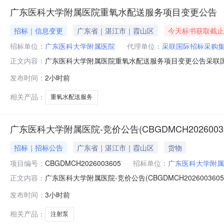
广东医科大学附属医院重氧水配送服务项目变更公告
招标｜信息变更
广东省｜湛江市｜霞山区
今天标书获取截止
招标单位：
广东医科大学附属医院
代理单位：
采联国际招标采购
广东医科大学附属医院重氧水配送服务项目变更公告采联国际招标采购
正文内容：
机构网站（www.chinapsp.cn）上提交的广东医
发布时间：
2小时前
请》中三、获取招标文件时间：“2026年7月25日至2026年7
相关产品：
重氧水配送服务
广东医科大学附属医院-竞价公告(CBGDMCH20260036
招标｜招标公告
广东省｜湛江市｜霞山区
货物
项目编号：
CBGDMCH2026003605
招标单位：
广东医科大学附属
广东医科大学附属医院-竞价公告(CBGDMCH2026003605)发
正文内容：
合同申购主题：注射泵ID16012026496送货时间
发布时间：
3小时前
址：广东省/湛江市/霞山区/****发票类型：增值税普通发
相关产品：
注射泵