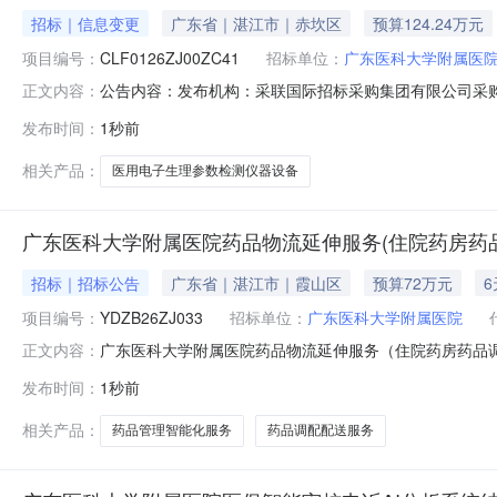
招标｜信息变更
广东省｜湛江市｜赤坎区
预算124.24万元
项目编号：
CLF0126ZJ00ZC41
招标单位：
广东医科大学附属医
公告内容：发布机构：采联国际招标采购集团有限公司采购计划编
正文内容：
际招标采购集团有限公司项目经办人：岑淑怡项目负责人：梁
发布时间：
1秒前
2026年医疗设备采购项目（二十一）首次公告日期：202
相关产品：
医用电子生理参数检测仪器设备
广东医科大学附属医院药品物流延伸服务(住院药房药品
招标｜招标公告
广东省｜湛江市｜霞山区
预算72万元
项目编号：
YDZB26ZJ033
招标单位：
广东医科大学附属医院
广东医科大学附属医院药品物流延伸服务（住院药房药品调
正文内容：
招标条件项目名称：广东医科大学附属医院药品物流延伸服
发布时间：
1秒前
科大学附属医院。本项目已具备招标条件，现进行公开招
项目划分为1个标段，本次招标为其中
相关产品：
药品管理智能化服务
药品调配配送服务