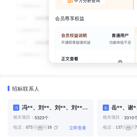
甲方分析查询
会员尊享权益
招标联系人
冯**、刘**、刘**、刘**、
岳**、谢*
冯
岳
刘**、尹**、尹*、尹**、
个
5323
3310
相关项目：
相关项目：
尹**、岳**、彭**、文**、
文**、李**、李**、王**、
立即查看
电话：
075
18
电话：
137
7
*******
******
谢**、郑**、郑**、钟**、
陈**