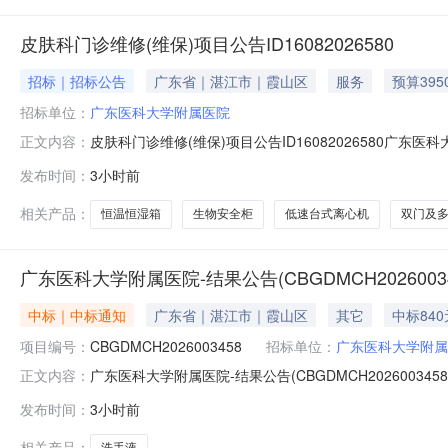
皮肤科门诊维修(维保)项目公告ID16082026580
招标｜招标公告
广东省｜湛江市｜霞山区
服务
预算395
招标单位：
广东医科大学附属医院
皮肤科门诊维修(维保)项目公告ID16082026580
正文内容：
2026年8月9日下午5时2、维修情况及报价如下：ID号
发布时间：
3小时前
号1250250根据计量管理办法，非强检计量器具到期需要
相关产品：
恒温恒湿箱
生物安全柜
低速台式离心机
双门及
广东医科大学附属医院-结果公告(CBGDMCH20260034
中标｜中标通知
广东省｜湛江市｜霞山区
其它
中标840
项目编号：
CBGDMCH2026003458
招标单位：
广东医科大学附属
广东医科大学附属医院-结果公告(CBGDMCH2026003458
正文内容：
天内送达采购单位：广东医科大学附属医院安装要求：免费上门
发布时间：
3小时前
验收合格后付款备注说明：报价即默认同意以下条款及竞
相关产品：
洗手液