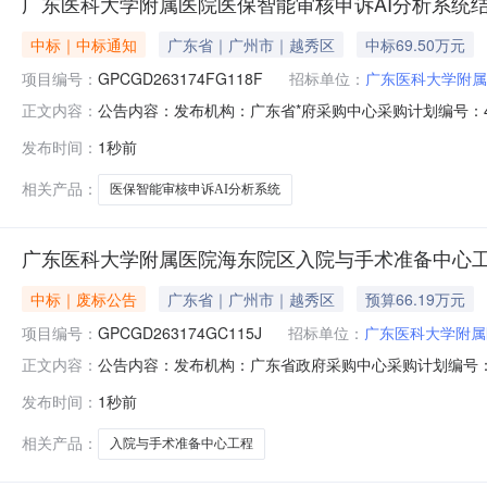
广东医科大学附属医院医保智能审核申诉AI分析系统
中标｜中标通知
广东省｜广州市｜越秀区
中标69.50万元
项目编号：
GPCGD263174FG118F
招标单位：
广东医科大学附属
公告内容：发布机构：广东省*府采购中心采购计划编号：4400
正文内容：
人：胡世恩项目负责人：胡世恩一、项目编号：GPCGD26
发布时间：
1秒前
诉AI分析系统):供应商名称供应商地址中标（成交）金额杭州
相关产品：
医保智能审核申诉AI分析系统
广东医科大学附属医院海东院区入院与手术准备中心
中标｜废标公告
广东省｜广州市｜越秀区
预算66.19万元
项目编号：
GPCGD263174GC115J
招标单位：
广东医科大学附属
公告内容：发布机构：广东省政府采购中心采购计划编号：440
正文内容：
目负责人：龙海啸一、项目编号：GPCGD263174G
发布时间：
1秒前
准备中心工程):废标理由：对采购文件作实质响应的供应
相关产品：
入院与手术准备中心工程