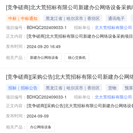
[竞争磋商]北大荒招标有限公司新建办公网络设备采购
中标｜中标通知
黑龙江省｜哈尔滨市｜香坊区
通讯电子
项目编号：
BDHQC202409033-1
招标单位：
北大荒招标有限公司
[竞争磋商]北大荒招标有限公司新建办公网络设备采购项目成
正文内容：
目用途、简要技术要求及合同履行日期：办公网络设备采购及安装，
发布时间：
2024-09-20 16:49
≥252/402Mpps，双电源2台，包含基础软件和3年
相关产品：
新建办公网络设备
核心交换机
[竞争磋商][采购公告]北大荒招标有限公司新建办公网
招标｜招标公告
黑龙江省｜哈尔滨市｜香坊区
货物
预算
项目编号：
BDHQC202409033-1
招标单位：
北大荒招标有限公司
[竞争磋商][采购公告]北大荒招标有限公司新建办公网络设备
正文内容：
网络设备采购项目3.采购方式：竞争磋商4.预算金额：人民
发布时间：
2024-09-09
地点及交货期：哈尔滨市香坊区珠江路29号，合同签订之日
相关产品：
办公网络设备