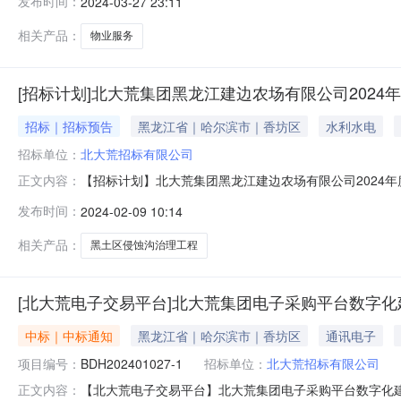
发布时间：
2024-03-27 23:11
实；5.预算金额：人民币676,100.00元；6.本项目
相关产品：
物业服务
[招标计划]北大荒集团黑龙江建边农场有限公司202
招标｜招标预告
黑龙江省｜哈尔滨市｜香坊区
水利水电
招标单位：
北大荒招标有限公司
【招标计划】北大荒集团黑龙江建边农场有限公司2024
正文内容：
名称（盖章）刘立星项目批准文件及文号嫩水发【2024
发布时间：
2024-02-09 10:14
估金额（万元）备注1北大荒集团黑龙江建边农场有限公司20
标项目信息均为暂定
相关产品：
黑土区侵蚀沟治理工程
[北大荒电子交易平台]北大荒集团电子采购平台数字
中标｜中标通知
黑龙江省｜哈尔滨市｜香坊区
通讯电子
项目编号：
BDH202401027-1
招标单位：
北大荒招标有限公司
【北大荒电子交易平台】北大荒集团电子采购平台数字化建设项
正文内容：