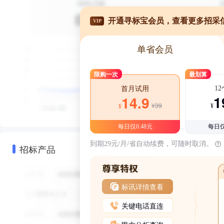
开通寻标宝会员，查看更多招采
VIP
单省会员
限购一次
最划算
1
首月试用
1
14.9
¥39
¥
¥
每日仅0.48元
每日仅
到期29元/月/省自动续费，可随时取消。
招标产品
标讯详情查看
关键电话直连