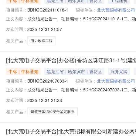
中标｜中标通知
黑龙江省｜哈尔滨市｜香坊区
工程建筑
项目编号：
BDHQC202411018-1
招标单位：
北大荒招标有限公司
成交结果公告一、项目编号：BDHQC202411018
正文内容：
造，计划工期：开工日期2024年11月30日，竣工日期2
发布时间：
2025-12-31 21:57
51号1-3层成交金额：600998.28元成交时间：2
相关产品：
电力改造工程
[北大荒电子交易平台]办公楼(香坊区珠江路31-1号
中标｜中标通知
黑龙江省｜哈尔滨市｜香坊区
服务采购
项目编号：
BDHQC202407033-1
招标单位：
北大荒招标有限公司
成交结果公告一、项目编号：BDHQC202407033-
正文内容：
期：按照《北大荒农垦集团有限公司建筑安全体检工作方案
发布时间：
2025-12-31 21:23
报备工作，上传报送资料等工作；服务期为1年。四、成交
定标日期：2024
相关产品：
建筑整体结构安全鉴定服务
[北大荒电子交易平台]北大荒招标有限公司新建办公