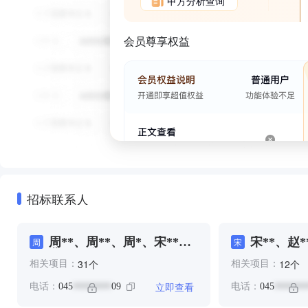
甲方分析查询
会员尊享权益
招标联系人
周**、周**、周*、宋**、
宋**、赵*
周
宋
曹**、陈**
个
个
31
12
相关项目：
相关项目：
立即查看
电话：
045
09
电话：
045
********
*******