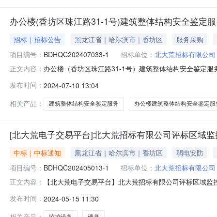
办公楼(香坊区珠江路31-1号)建筑整体结构安全鉴定
招标｜招标公告
黑龙江省｜哈尔滨市｜香坊区
服务采购
项目编号：
BDHQC202407033-1
招标单位：
北大荒招标有限公司
办公楼（香坊区珠江路31-1号）建筑整体结构安全鉴定服
正文内容：
开邀请供应商参加磋商采购活动。一、项目基本情况1.项目编号
发布时间：
2024-07-10 13:04
方式：竞争磋商；4.资金落实情况：已落实；5.预算金额：
相关产品：
建筑整体结构安全鉴定服务
办公楼建筑整体结构安全鉴定服
[北大荒电子交易平台]北大荒招标有限公司评标区域
中标｜中标通知
黑龙江省｜哈尔滨市｜香坊区
弱电安防
项目编号：
BDHQC202405013-1
招标单位：
北大荒招标有限公司
【北大荒电子交易平台】北大荒招标有限公司评标区域监控设备
正文内容：
1二、项目名称:北大荒招标有限公司评标区域监控设备采购
发布时间：
2024-05-15 11:30
接口转速:7200rpm缓存:256MB;合同签定后十五个
相关产品：
监控设备
硬盘