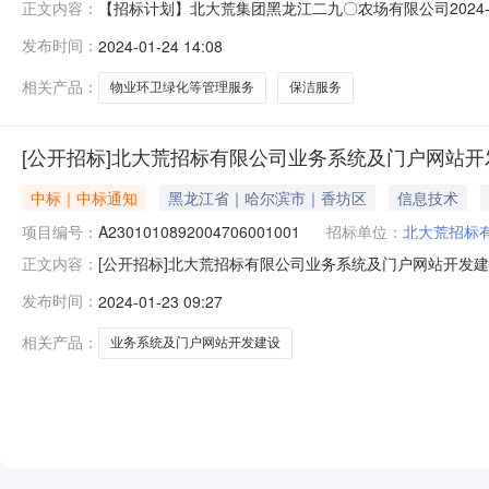
【招标计划】北大荒集团黑龙江二九〇农场有限公司2024-
正文内容：
务项目项目法人或招标人名称（盖章）仇忠石项目批准文
发布时间：
2024-01-24 14:08
南侧卡口监控，东西长1940米，南起奶粉厂路口(包含东
道环卫保洁、小
相关产品：
物业环卫绿化等管理服务
保洁服务
[公开招标]北大荒招标有限公司业务系统及门户网站
中标｜中标通知
黑龙江省｜哈尔滨市｜香坊区
信息技术
项目编号：
A2301010892004706001001
招标单位：
北大荒招标
[公开招标]北大荒招标有限公司业务系统及门户网站开发建设项
正文内容：
及门户网站开发建设项目已确定中标人，现就中标结果公示如
发布时间：
2024-01-23 09:27
同时在《中国招标投标公共服务平台》、《黑龙江公共资
江路29号联系
相关产品：
业务系统及门户网站开发建设