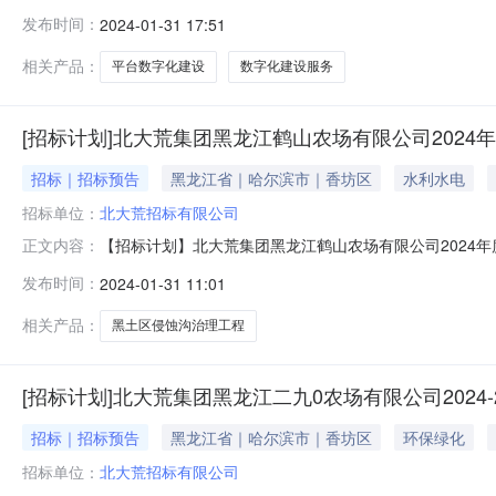
称:北大荒集团电子采购平台数字化建设项目三、项目用途
发布时间：
2024-01-31 17:51
有序的采购平台;1年。四、成交信息供应商名称:国泰新点软件股
相关产品：
平台数字化建设
数字化建设服务
[招标计划]北大荒集团黑龙江鹤山农场有限公司202
招标｜招标预告
黑龙江省｜哈尔滨市｜香坊区
水利水电
招标单位：
北大荒招标有限公司
【招标计划】北大荒集团黑龙江鹤山农场有限公司2024
正文内容：
名称（盖章）寇文生项目批准文件及文号嫩水发【2024
发布时间：
2024-01-31 11:01
估金额（万元）备注1北大荒集团黑龙江鹤山农场有限公司20
标项目信息均为暂定
相关产品：
黑土区侵蚀沟治理工程
[招标计划]北大荒集团黑龙江二九0农场有限公司2024
招标｜招标预告
黑龙江省｜哈尔滨市｜香坊区
环保绿化
招标单位：
北大荒招标有限公司