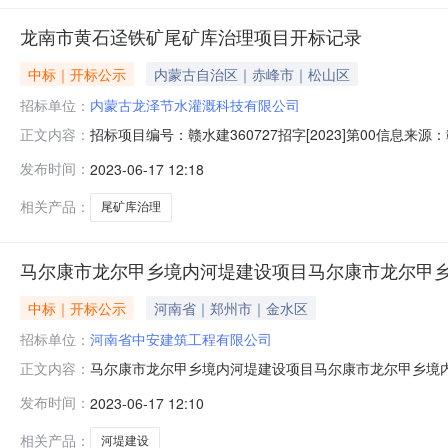
龙南市黄石迳铁矿尾矿库治理项目开标记录
中标｜开标公示
内蒙古自治区｜赤峰市｜松山区
招标单位：
内蒙古龙泽节水灌溉科技有限公司
招标项目编号：赣水建360727招字[2023]第00信息
正文内容：
源交易中心开标参与人开标地点龙南市电子开标二室开标时间202
发布时间：
2023-06-17 12:18
质量要求:;保证金金额:0.00元,投标文件递交时间:未上传,
相关产品：
尾矿库治理
马尔康市龙尔甲乡境内河堤建设项目马尔康市龙尔甲
中标｜开标公示
河南省｜郑州市｜金水区
招标单位：
河南省中安建筑工程有限公司
马尔康市龙尔甲乡境内河堤建设项目马尔康市龙尔甲乡境内河
正文内容：
4302647.00；工期（交货期）：240。投标人名称：
发布时间：
2023-06-17 12:10
报价：7172525.00；工期（交货期）：240。投标人
相关产品：
河堤建设