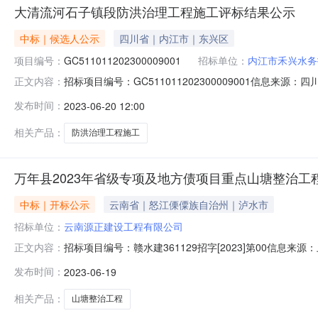
大清流河石子镇段防洪治理工程施工评标结果公示
中标｜候选人公示
四川省｜内江市｜东兴区
项目编号：
GC511011202300009001
招标单位：
内江市禾兴水务
招标项目编号：GC511011202300009001信息来
正文内容：
理工程施工评标结果公示项目及标段名称大清流河石子镇
发布时间：
2023-06-20 12:00
0832-2252857招标人内江市禾兴水务投资有限责任公司招
相关产品：
防洪治理工程施工
万年县2023年省级专项及地方债项目重点山塘整治工程
中标｜开标公示
云南省｜怒江傈僳族自治州｜泸水市
招标单位：
云南源正建设工程有限公司
招标项目编号：赣水建361129招字[2023]第00信息来
正文内容：
1909:00信息来源：上饶市公共资源交易中心开标参与人开标
发布时间：
2023-06-19
价:0.00元/%;工期:日历天;质量要求:;保证金金额:0.0
相关产品：
山塘整治工程