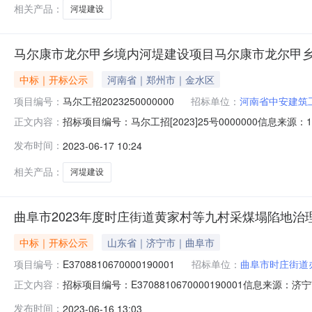
相关产品：
河堤建设
马尔康市龙尔甲乡境内河堤建设项目马尔康市龙尔甲
中标｜开标公示
河南省｜郑州市｜金水区
项目编号：
马尔工招2023250000000
招标单位：
河南省中安建筑
招标项目编号：马尔工招[2023]25号0000000信息
正文内容：
介机构信用系统5.阿坝州政府采购网上竞价系统马尔康市龙尔
发布时间：
2023-06-17 10:24
坝州工程建设项目电子交易系统2.阿坝州政府采购电子交易
相关产品：
河堤建设
曲阜市2023年度时庄街道黄家村等九村采煤塌陷地治
中标｜开标公示
山东省｜济宁市｜曲阜市
项目编号：
E3708810670000190001
招标单位：
曲阜市时庄街道
招标项目编号：E3708810670000190001信息来
正文内容：
1509:00信息来源：济宁市公共资源交易服务平台开标参与
发布时间：
2023-06-16 13:03