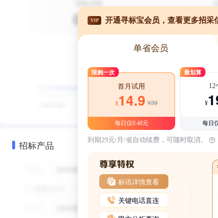
开通寻标宝会员，查看更多招采
VIP
单省会员
限购一次
最划算
1
首月试用
1
14.9
¥39
¥
¥
每日仅0.48元
每日仅
到期29元/月/省自动续费，可随时取消。
招标产品
标讯详情查看
关键电话直连