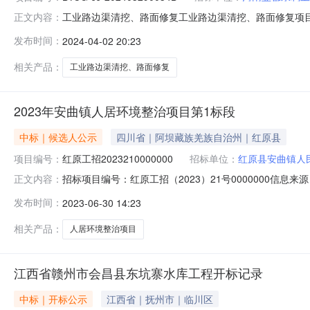
工业路边渠清挖、路面修复工业路边渠清挖、路面修复项目竞价
正文内容：
服务单价数量数量单位总价小型基建不限品牌￥238000.0元
发布时间：
2024-04-02 20:23
0108:41:33报价开始时间（北京时间）：2024-04-0108
相关产品：
工业路边渠清挖、路面修复
2023年安曲镇人居环境整治项目第1标段
中标｜候选人公示
四川省｜阿坝藏族羌族自治州｜红原县
项目编号：
红原工招2023210000000
招标单位：
红原县安曲镇人
招标项目编号：红原工招（2023）21号0000000信
正文内容：
中介机构信用系统5.阿坝州政府采购网上竞价系统2023年安
发布时间：
2023-06-30 14:23
采购电子交易系统3.阿坝州国有产权和土地矿权电子交易系
相关产品：
人居环境整治项目
江西省赣州市会昌县东坑寨水库工程开标记录
中标｜开标公示
江西省｜抚州市｜临川区