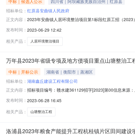
中标｜候选人公示
四川省｜阿坝藏族羌族自治州｜红原县
招标单位：
红原县安曲镇人民政府
2023年安曲镇人居环境整治项目第1标段红原工招（2023
正文内容：
镇人居环境整治项目项目业主红原县安曲镇人民政府项目业主联
发布时间：
2023-06-29 12:42
限公司招标代理机构联系电话13408482872开标地点标室29（成都
相关产品：
人居环境整治项目
万年县2023年省级专项及地方债项目重点山塘整治工程
中标｜开标公示
湖南省｜衡阳市｜蒸湘区
招标单位：
湖南鑫丘建设工程有限公司
招标项目编号：赣水建361129招字[2023]第00信息来
正文内容：
2709:00信息来源：上饶市公共资源交易中心开标参与人开标
发布时间：
2023-06-28 16:45
价:0.00元/%;工期:日历天;质量要求:;保证金金额:0.0
相关产品：
山塘整治工程
洛浦县2023年粮食产能提升工程杭桂镇片区田间建设