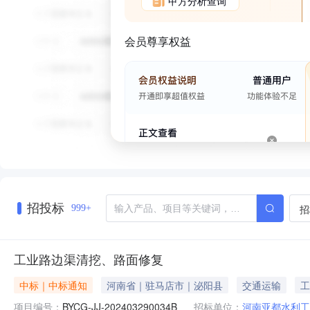
甲方分析查询
会员尊享权益
招投标
招
999+
工业路边渠清挖、路面修复
中标｜中标通知
河南省｜驻马店市｜泌阳县
交通运输
工
项目编号：
BYCG-JJ-202403290034B
招标单位：
河南亚都水利工