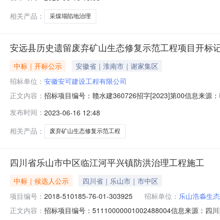
记录表2023年6月15日项目名称曲阜市2023年度时
相关产品：
采煤塌陷地治理
安远县历史遗留废弃矿山生态修复示范工程项目开标
中标｜开标公示
安徽省｜淮南市｜谢家集区
招标单位：
安徽安可建设工程有限公司
招标项目编号：赣水建360726招字[2023]第00信息
正文内容：
赣州市公共资源交易中心开标参与人开标地点安远县开标一室开标时
发布时间：
2023-06-16 12:48
天;质量要求:;保证金金额:0.00元,投标文件递交时间:未上传
相关产品：
废弃矿山生态修复示范工程
四川省乐山市中区临江河平兴镇防洪治理工程施工
中标｜候选人公示
四川省｜乐山市｜市中区
项目编号：
2018-510185-76-01-303925
招标单位：
乐山浩淼生态
招标项目编号：51110000001002488004信息来
正文内容：