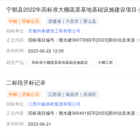
宁都县2022年高标准大棚蔬菜基地基础设施建设项目
中标｜开标公示
安徽省｜六安市｜霍山县
招标单位：
安徽尚泰建筑工程有限公司
招标项目编号：赣水建360730招字[2023]第00信
正文内容：
记录开标时间：2023-06-2115:00信息来源：赣州市
发布时间：
2023-06-22 12:05
限公司;项目负责人:;报价:0.00元/%;工期:日历天;质量
相关产品：
高标准大棚蔬菜基地基础设施建设
大棚工程
二标段开标记录
中标｜开标公示
江西省｜南昌市｜东湖区
招标单位：
江西中鑫路桥集团有限公司
招标项目编号：赣水建360401招字[2023]第00信息
正文内容：
地点二号开标厅开标时间2023-06-2109:30开标记录内容
发布时间：
2023-06-21
交时间:未上传,投标人名称:江西江淼建筑工程有限公司;项目负责人