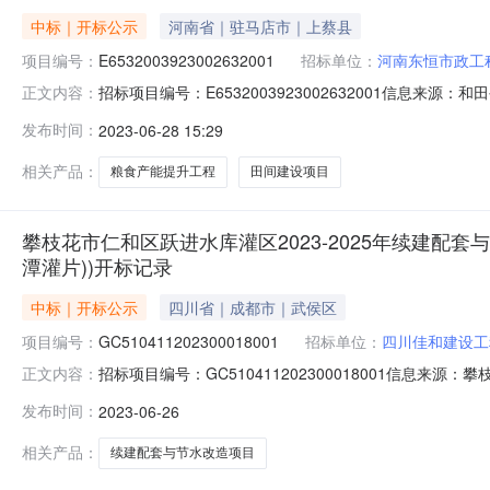
中标｜开标公示
河南省｜驻马店市｜上蔡县
项目编号：
E6532003923002632001
招标单位：
河南东恒市政工
招标项目编号：E6532003923002632001信息
正文内容：
间：2023-06-2710:30信息来源：和田公共资源交易网
发布时间：
2023-06-28 15:29
云龙;报价:0.00元/%;工期:日历天;质量要求:;保证金金
相关产品：
粮食产能提升工程
田间建设项目
攀枝花市仁和区跃进水库灌区2023-2025年续建配套
潭灌片))开标记录
中标｜开标公示
四川省｜成都市｜武侯区
项目编号：
GC510411202300018001
招标单位：
四川佳和建设工
招标项目编号：GC510411202300018001信息
正文内容：
区2023-2025年续建配套与节水改造项目-Ⅱ标段（大龙
发布时间：
2023-06-26
源交易服务中心开标时间2023-06-2610:30开标记
相关产品：
续建配套与节水改造项目