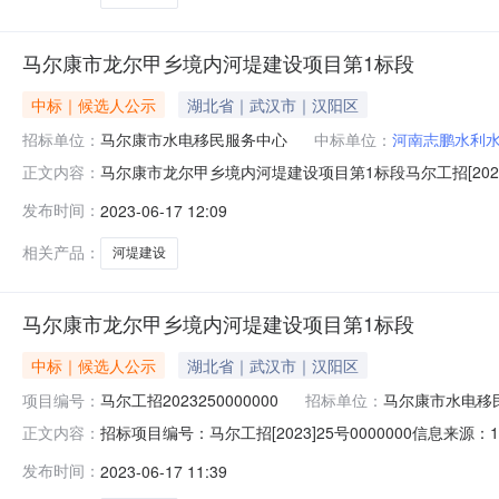
马尔康市龙尔甲乡境内河堤建设项目第1标段
中标｜候选人公示
湖北省｜武汉市｜汉阳区
招标单位：
马尔康市水电移民服务中心
中标单位：
河南志鹏水利
马尔康市龙尔甲乡境内河堤建设项目第1标段马尔工招[20
正文内容：
尔康市龙尔甲乡境内河堤建设项目施工项目业主马尔康市水电移
发布时间：
2023-06-17 12:09
理机构四川宸禹工程咨询有限公司招标代理机构联系电话02886252
相关产品：
河堤建设
马尔康市龙尔甲乡境内河堤建设项目第1标段
中标｜候选人公示
湖北省｜武汉市｜汉阳区
项目编号：
马尔工招2023250000000
招标单位：
马尔康市水电移
招标项目编号：马尔工招[2023]25号0000000信息
正文内容：
介机构信用系统5.阿坝州政府采购网上竞价系统马尔康市龙尔甲
发布时间：
2023-06-17 11:39
府采购电子交易系统3.阿坝州国有产权和土地矿权电子交