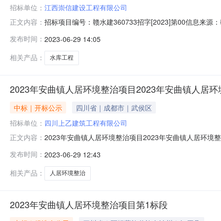
招标单位：
江西崇信建设工程有限公司
招标项目编号：赣水建360733招字[2023]第00信息
正文内容：
资源交易中心开标参与人开标地点会昌县开标三室开标时间2023
发布时间：
2023-06-29 14:05
求:;保证金金额:0.00元,投标文件递交时间:未上传,投标人名
相关产品：
水库工程
2023年安曲镇人居环境整治项目2023年安曲镇人居
中标｜开标公示
四川省｜成都市｜武侯区
招标单位：
四川上乙建筑工程有限公司
2023年安曲镇人居环境整治项目2023年安曲镇人居环境整治
正文内容：
（交货期）：180。投标人名称：四川金锋建设有限公司；报价
发布时间：
2023-06-29 12:43
期）：180。投标人名称：四川山岩翔土建设工程有限公司；
相关产品：
人居环境整治
2023年安曲镇人居环境整治项目第1标段