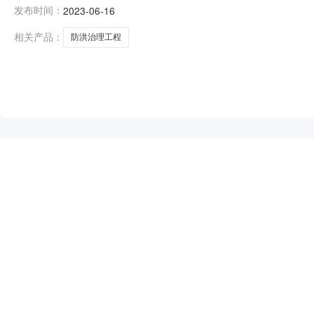
兴镇防洪治理工程施工评标结果公示项目及标段名称四川省乐
发布时间：
2023-06-16
标人乐山浩淼生态环境工程有限公司招标人联系电话0833-2
相关产品：
防洪治理工程
NEW
HOT
5折起
暂时没有搜索结果…