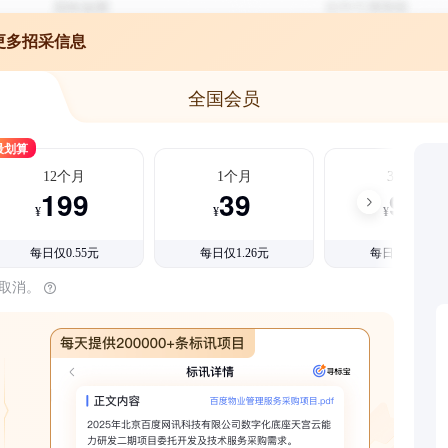
更多招采信息
全国会员
最划算
12个月
1个月
3个月
199
39
99
¥
¥
¥
每日仅0.55元
每日仅1.26元
每日仅1.08元
时取消。