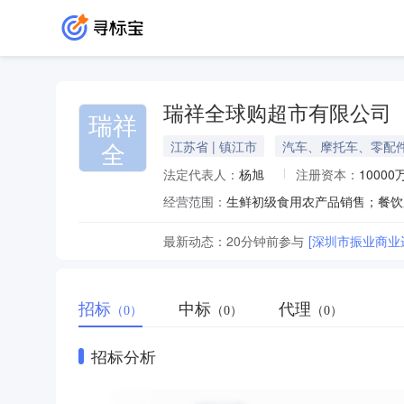
瑞祥全球购超市有限公司
瑞祥
全
江苏省 | 镇江市
汽车、摩托车、零配
法定代表人：
杨旭
注册资本：
10000
经营范围：
最新动态：
20分钟前
参与
[深圳市振业商业
招标
中标
代理
（0）
（0）
（0）
招标分析