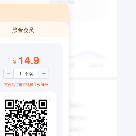
黑金会员
14.9
¥
支付后可进行选择生效省份