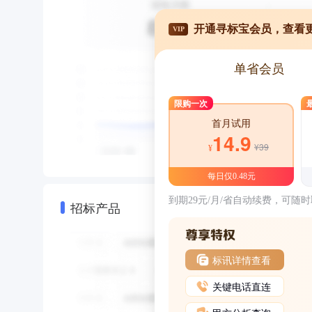
开通寻标宝会员，查看
VIP
单省会员
限购一次
首月试用
14.9
¥39
¥
每日仅0.48元
到期29元/月/省自动续费，可随
招标产品
标讯详情查看
关键电话直连