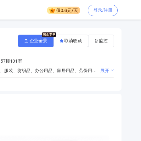
登录/注册
企业全景
取消收藏
监控
7幢101室
生鲜初级食用农产品销售；餐饮服务；增值电信业务；汽车配件、汽车用品（许可经营除外）、电子产品、服装、纺织品、办公用品、家居用品、劳保用品、钟表、工艺礼品、日用百货、数码产品、手机、计算机产品、洗化用品、图书、化妆品的批发与零售；食品（限《食品经营许可证》载明的主体业态和经营项目）销售；网上贸易代理；烟的零售；农牧产品的收购、分装及销售（国家限制经营或许可项目除外）；二类医疗器械的经营（其中涉及许可经营项目的，限医疗机械经营企业许可核定范围和方式经营）。（依法须经批准的项目，经相关部门批准后方可开展经营活动）许可项目：技术进出口；食品进出口；广播电视节目制作经营；酒类经营；保健食品销售；货物进出口；进出口代理；出版物互联网销售；药品互联网信息服务；医疗器械互联网信息服务（依法须经批准的项目，经相关部门批准后方可开展经营活动，具体经营项目以审批结果为准）一般项目：软件开发；体育用品及器材零售；网络技术服务；计算机软硬件及辅助设备零售；技术服务、技术开发、技术咨询、技术交流、技术转让、技术推广；单用途商业预付卡代理销售；采购代理服务；销售代理；企业会员积分管理服务；商务代理代办服务；票务代理服务；旅客票务代理；居民日常生活服务；互联网销售（除销售需要许可的商品）；食品互联网销售（仅销售预包装食品）；肥料销售；化肥销售；电池销售；电池零配件销售；电力电子元器件销售；家具销售；金属制品销售；软木制品销售；日用木制品销售；木制容器销售；木制玩具销售；制冷、空调设备销售；家用电器零配件销售；安防设备销售；物联网设备销售；信息系统运行维护服务；消防器材销售；通信设备销售；特种设备销售；机械设备销售；金属结构销售；工程管理服务；非公路休闲车及零配件销售（除依法须经批准的项目外，凭营业执照依法自主开展经营活动）
展开