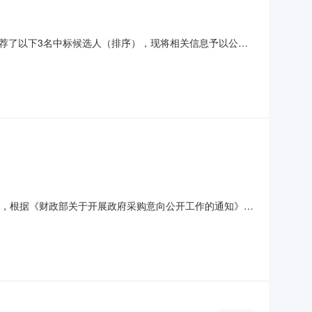
荐了以下3名中标候选人（排序），现将相关信息予以公
28191招标代理机构：桑植祥源项目咨询管理有限公司联系人：
息中标候选人第一名第二名第三名中标候选人名称浙江朗高
购信息，根据《财政部关于开展政府采购意向公开工作的通知》
目名称采购需求概况预算金额（万元）预计采购时间（填写到
花机，需要从新跑电缆/布桥架/单独每层配置配电箱且从新