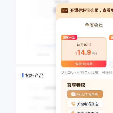
开通寻标宝会员，查看
VIP
单省会员
限购一次
首月试用
14.9
¥39
¥
每日仅0.48元
到期29元/月/省自动续费，可随
招标产品
标讯详情查看
关键电话直连