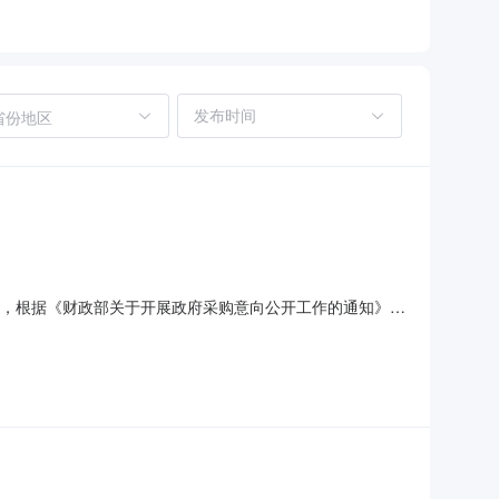
省份地区
购信息，根据《财政部关于开展政府采购意向公开工作的通知》
目名称采购需求概况预算金额（万元）预计采购时间（填写到
伙食费，韶山地接食宿费和现场教学点课程服务费等。