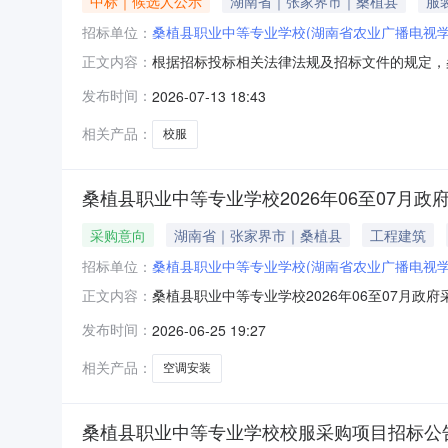
中标｜候选人公示
湖南省｜张家界市｜桑植县
服
招标单位：
桑植县职业中等专业学校(湖南省农业广播电视学
根据招标投标相关法律法规及招标文件的规定，
正文内容：
示。公示期2026年07月13日至2026年07
发布时间：
2026-07-13 18:43
向先生电话：0744-6666815监管部门：桑植
相关产品：
校服
桑植县职业中等专业学校2026年06至07月政
采购意向
湖南省｜张家界市｜桑植县
工程建筑
招标单位：
桑植县职业中等专业学校(湖南省农业广播电视学
桑植县职业中等专业学校2026年06至07月
正文内容：
（财库〔2020〕10号）等有关规定，现将桑
发布时间：
2026-06-25 19:27
月）备注1桑植县职业中等专业学校教室、机房
装电压闸口。146
相关产品：
空调安装
桑植县职业中等专业学校校服采购项目招标公