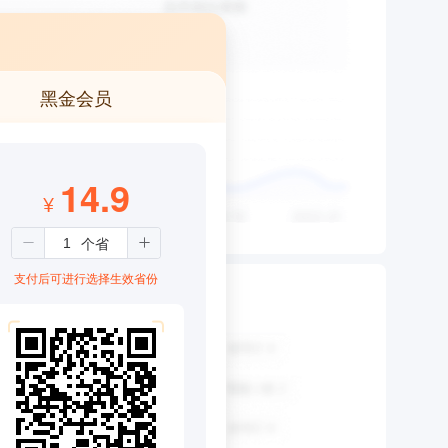
黑金会员
14.9
¥
支付后可进行选择生效省份