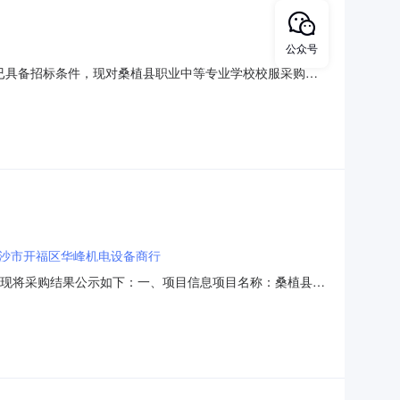
公众号
已具备招标条件，现对桑植县职业中等专业学校校服采购项
业学校校服进行采购招标，本次采购采用校服组合单价为上限
遵循学生成长规律和年龄特点，充分考虑学生在校学习、体
沙市开福区华峰机电设备商行
结束，现将采购结果公示如下：一、项目信息项目名称：桑植县职
430822项目所在行政区划名称：湖南省张家界市桑植县报价起
会信用代码或组织机构代码：446851571采购单位