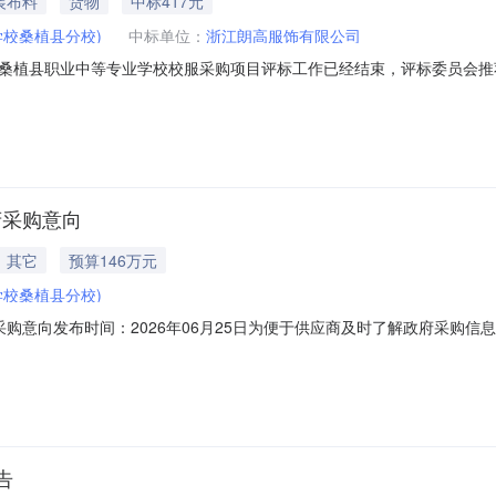
装布料
货物
中标417元
校桑植县分校)
中标单位：
浙江朗高服饰有限公司
桑植县职业中等专业学校校服采购项目评标工作已经结束，评标委员会推
月16日。招标人：桑植县职业中等专业学校联系人：王先生电话：0744-62
县教育局联系电话：0744-6222519/0744-6222915中标候选人信
府采购意向
其它
预算146万元
校桑植县分校)
政府采购意向发布时间：2026年06月25日为便于供应商及时了解政府采
植县职业中等专业学校2026年06至07月采购意向公开如下：序号采购项
安装空调采购项目75间教室及8间计算机实训室安装空调四面出风嵌入式天
告