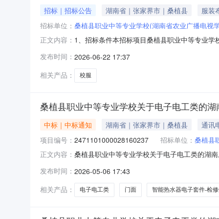
招标｜招标公告
湖南省｜张家界市｜桑植县
服装
招标单位：
桑植县职业中等专业学校(湖南省农业广播电视学
1、招标条件本招标项目桑植县职业中等专业学
正文内容：
目采购进行公开招标。2、项目概况与招标范围
发布时间：
2026-06-22 17:37
采购，实际采购数量由学校统计后提供，校服设
育运动的需要。招标范围：桑植县职业中等专
相关产品：
校服
桑植县职业中等专业学校关于电子电工类的湖
中标｜中标通知
湖南省｜张家界市｜桑植县
通讯
项目编号：
2471101000028160237
招标单位：
桑植县
桑植县职业中等专业学校关于电子电工类的湖南乐采
正文内容：
业中等专业学校关于电子电工类的湖南乐采网超采购项
发布时间：
2026-05-06 17:43
止时间：-二、采购单位信息采购单位名称：桑植
相关产品：
电子电工类
门面
智能热水器电子套件-检修