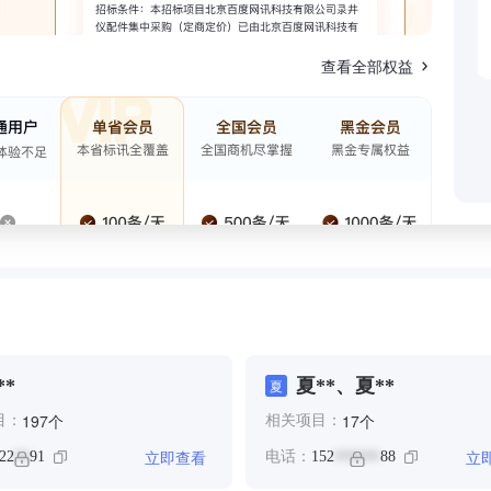
查看全部权益
**
夏**、夏**
夏
个
个
197
17
目：
相关项目：
立即查看
立
22
91
电话：
152
88
**
******