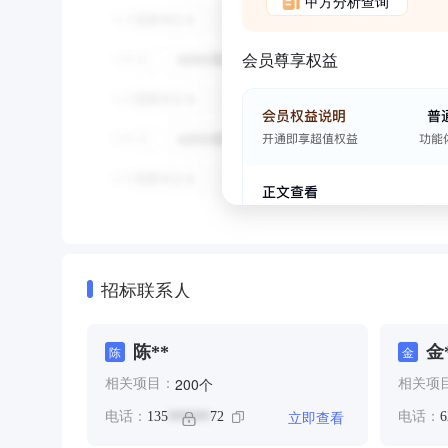
甲方分析查询
会员尊享权益
招标联系人
陈**
金
陈
金
个
200
相关项目：
相关项
立即查看
电话：
135
72
电话：
6
******