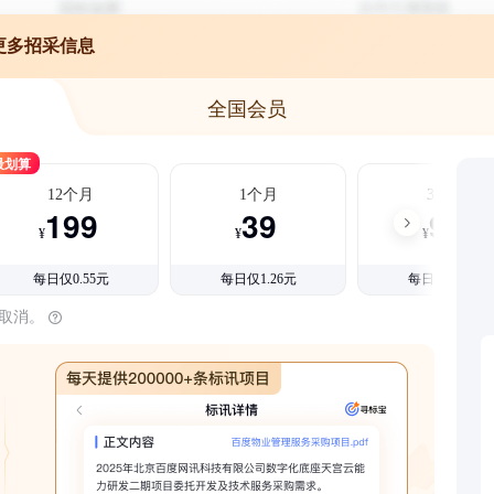
更多招采信息
全国会员
最划算
12个月
1个月
3个月
199
39
99
¥
¥
¥
每日仅0.55元
每日仅1.26元
每日仅1.08元
时取消。