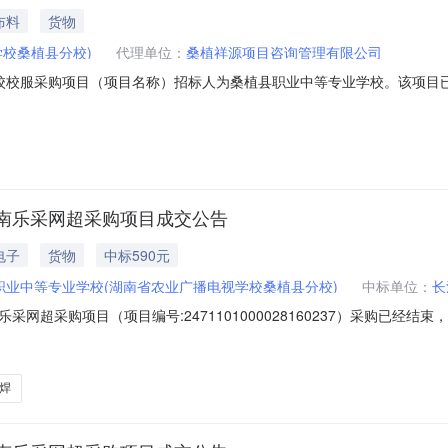
布料
货物
校桑植县分校)
代理单位：
桑植祥源项目咨询管理有限公司
校校服采购项目（项目名称）招标人为桑植县职业中等专业学校。该项目
项目概况：按桑教发【2026】8号文件精神，现拟对桑植县职业中等专
计制作应坚持“安全舒适，经济实用、美观简洁”原则；应适应不同季节，
南乐采网超采购项目成交公告
电子
货物
中标590元
职业中等专业学校(湖南省农业广播电视学校桑植县分校)
中标单位：
长
网超采购项目（项目编号:2471101000028160237）采购已经
目项目编号：2471101000028160237项目所在行政区划编码：
县职业中等专业学校采购单位地址：桑植县澧源镇何家坪社区采购单位统一社
焊