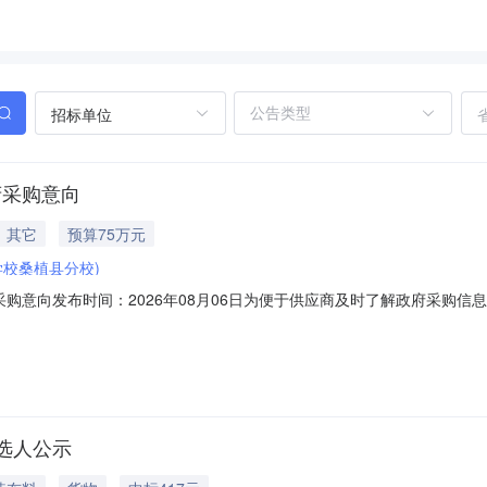
招标单位
府采购意向
其它
预算75万元
校桑植县分校)
政府采购意向发布时间：2026年08月06日为便于供应商及时了解政府采
植县职业中等专业学校2026年08至09月采购意向公开如下：序号采购项
动采购我校组织学生参加“我的韶山行”红色研学活动。包含往返路程服务及
选人公示