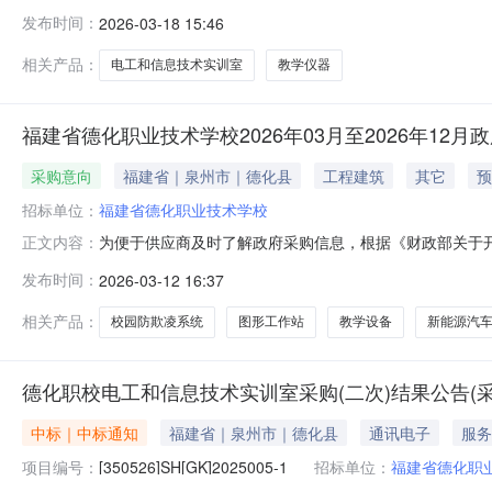
息技术实训室采购(二次)五、合同主体采购人（甲方）：福
发布时间：
2026-03-18 15:46
术有限公司地址：江西省南昌市南昌县小蓝经济技术开发区富山五
相关产品：
电工和信息技术实训室
教学仪器
福建省德化职业技术学校2026年03月至2026年12月
采购意向
福建省｜泉州市｜德化县
工程建筑
其它
预
招标单位：
福建省德化职业技术学校
为便于供应商及时了解政府采购信息，根据《财政部关于开展
正文内容：
采购意向公开如下：序号采购项目名称采购需求概况预算金
发布时间：
2026-03-12 16:37
施。需满足的要求：满足验收要求。80.000000202
100.0000002
相关产品：
校园防欺凌系统
图形工作站
教学设备
新能源汽
德化职校电工和信息技术实训室采购(二次)结果公告(采
中标｜中标通知
福建省｜泉州市｜德化县
通讯电子
服务
项目编号：
[350526]SH[GK]2025005-1
招标单位：
福建省德化职