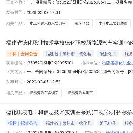
一、项目编号：[350526]SH[GK]2025005-
正文内容：
西圣至智能技术有限公司江西省南昌市南昌县小蓝经济技术开发区
发布时间：
2026-03-09 17:31
和信息技术实训室采购):货物类（江西圣至智能技术有限公
相关产品：
电工和信息技术实训室
教学仪器
电子电工实训装置
福建省德化职业技术学校德化职校新能源汽车实训室
中标｜合同公告
福建省｜泉州市｜德化县
能源化工
服务
项目编号：
[350526]SH[GK]2025001
招标单位：
福建省德化职业
一、合同编号：[350526]SH[GK]2025001原合同
正文内容：
号：[350526]SH[GK]2025001四、项目名称
发布时间：
2026-03-05 12:53
13599930685供应商(乙方)：中国联合网络通信有限
相关产品：
新能源汽车实训室
新能源汽实训室
德化职校电工和信息技术实训室采购(二次)公开招标
招标｜招标公告
福建省｜泉州市｜德化县
通讯电子
服务
项目编号：
[350526]SH[GK]2025005-1
招标单位：
福建省德化职