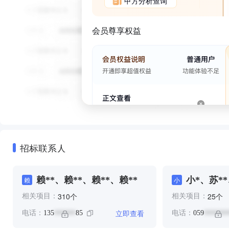
甲方分析查询
会员尊享权益
招标联系人
赖**、赖**、赖**、赖**
小*、苏*
赖
小
*
个
个
310
25
相关项目：
相关项目：
立即查看
电话：
135
85
电话：
059
******
*******