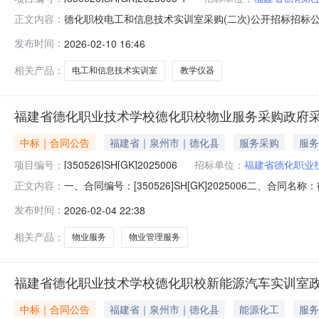
德化职校电工和信息技术实训室采购(二次)公开招标招标公告项
正文内容：
技术实训室采购(二次)组织公开招标，现欢迎国内合格的供应商前
发布时间：
2026-02-10 16:46
费申请账号在福建省政府采购网上公开信息系统按项目获取采
相关产品：
电工和信息技术实训室
教学仪器
福建省德化职业技术学校德化职校物业服务采购政府
中标｜合同公告
福建省｜泉州市｜德化县
服务采购
服务
项目编号：
[350526]SH[GK]2025006
招标单位：
福建省德化职业
一、合同编号：[350526]SH[GK]2025006二、合
正文内容：
人(甲方)：福建省德化职业技术学校地址：福建省德化县浔中
发布时间：
2026-02-04 22:38
厦2A301室联系方式：18559527856六、合同主要信
相关产品：
物业服务
物业管理服务
福建省德化职业技术学校德化职校新能源汽车实训室
中标｜合同公告
福建省｜泉州市｜德化县
能源化工
服务