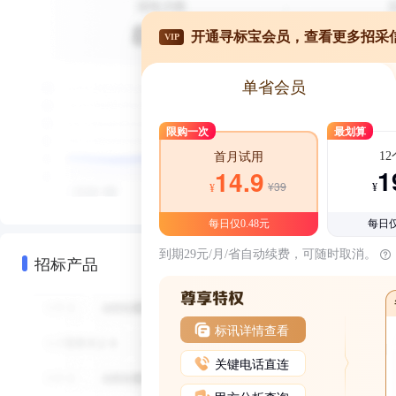
开通寻标宝会员，查看更多招采
VIP
单省会员
限购一次
最划算
1
首月试用
1
14.9
¥39
¥
¥
每日仅0.48元
每日仅
到期29元/月/省自动续费，可随时取消。
招标产品
标讯详情查看
关键电话直连