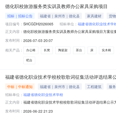
德化职校旅游服务类实训及教师办公家具采购项目
招标｜招标公告
福建省｜泉州市｜德化县
家具建材
货物
项目编号：
SHCGDH2026065
招标单位：
福建省德化职业技术学
德化职校旅游服务类实训及教师办公家具采购项目方案征
正文内容：
学校，委托的征集代理机构为圣弘建设股份有限公司。现
发布时间：
2026-07-03 20:07
SHCGDH2026065；3、采购数量：1批，详见附件
价、质保期等。二、征集阶段
相关产品：
办公椅
长凳
陶瓷架
茶台
床
实木椅
吧台
福建省德化职业技术学校校歌歌词征集活动评选结果
中标｜中标通知
福建省｜泉州市｜德化县
工程建筑
服务
招标单位：
福建省德化职业技术学校
福建省德化职业技术学校校歌歌词征集活动评选结果公示
正文内容：
好者的积极响应与大力支持，共收到282首原创参赛作
发布时间：
2026-06-22 21:23
推选初评、复评、终评，严格执行有作品专家回避制度和