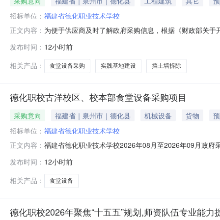
采购意向
福建省｜泉州市｜德化县
工程建筑
其它
预
招标单位：
福建省德化职业技术学校
为便于供应商及时了解政府采购信息，根据《财政部关于开展
正文内容：
采购意向公开如下：序号采购项目名称采购需求概况预算金
发布时间：
12小时前
务与管理实训楼功能室及操场挡土墙拆除采购数量：1项主要功
践基地建设采购内
相关产品：
食堂设备采购
实践基地建设
挡土墙拆除
德化职校古洋校区、校本部食堂设备采购项目
采购意向
福建省｜泉州市｜德化县
机械设备
货物
预
招标单位：
福建省德化职业技术学校
福建省德化职业技术学校2026年08月至2026年09
正文内容：
意向：福建省德化职业技术学校2026年08月至2026
发布时间：
12小时前
额：130.000000万元(人民币)采购品目：采购需求概
求:符
相关产品：
食堂设备
德化职校2026年聚焦“十五五”规划,师资队伍专业能力