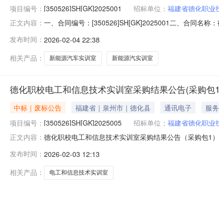
项目编号：
[350526]SH[GK]2025001
招标单位：
福建省德化职业
一、合同编号：[350526]SH[GK]2025001二、合
正文内容：
主体采购人(甲方)：福建省德化职业技术学校地址：福建省德
发布时间：
2026-02-04 22:38
丰泽街联通大楼联系方式：18605951701六、合同主要
相关产品：
新能源汽车实训室
新能源汽实训室
德化职校电工和信息技术实训室采购结果公告(采购包1
中标｜废标公告
福建省｜泉州市｜德化县
通讯电子
服务
项目编号：
[350526]SH[GK]2025005
招标单位：
福建省德化职业
德化职校电工和信息技术实训室采购结果公告（采购包1）一、项
正文内容：
职校电工和信息技术实训室采购):废标理由：符合专业条
发布时间：
2026-02-03 12:13
采购):主要标的信息：无（废标）。五、评审专家名单：
代理服务费用收取
相关产品：
电工和信息技术实训室