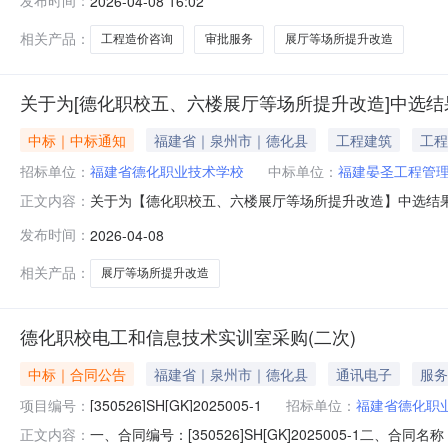
发布时间：
2026-04-08 16:02
场所提升改造事项名称工程造价咨询（估算、概算、预算
布方式普通报价方式费用报价最
相关产品：
工程造价咨询
审批服务
展厅等场所提升改造
关于为[德化职校五、六楼展厅等场所提升改造]中选结
中标｜中标通知
福建省｜泉州市｜德化县
工程建筑
工程
招标单位：
福建省德化职业技术学校
中标单位：
福建晏圣工程管
关于为【德化职校五、六楼展厅等场所提升改造】中选结
正文内容：
（估算、概算、预算、工程量清单、招标控制价、竣工结
发布时间：
2026-04-08
记录；2、报名单位在德化县应有办公场所及办公人员，
准。联系人赖传溥联系方式135999306
相关产品：
展厅等场所提升改造
德化职校电工和信息技术实训室采购(二次)
中标｜合同公告
福建省｜泉州市｜德化县
通讯电子
服务
项目编号：
[350526]SH[GK]2025005-1
招标单位：
福建省德化职
一、合同编号：[350526]SH[GK]2025005-1二、
正文内容：