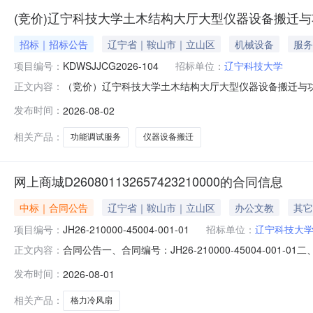
(竞价)辽宁科技大学土木结构大厅大型仪器设备搬迁
招标｜招标公告
辽宁省｜鞍山市｜立山区
机械设备
服务
项目编号：
KDWSJJCG2026-104
招标单位：
辽宁科技大学
（竞价）辽宁科技大学土木结构大厅大型仪器设备搬迁与
正文内容：
项目编号：KDWSJJCG2026-104预算总价：98
发布时间：
2026-08-02
称数量品牌/型号主要技术参数及配置要求售后服务要求1
保护性搬迁与功能调试
相关产品：
功能调试服务
仪器设备搬迁
网上商城D260801132657423210000的合同信息
中标｜合同公告
辽宁省｜鞍山市｜立山区
办公文教
其它
项目编号：
JH26-210000-45004-001-01
招标单位：
辽宁科技大
合同公告一、合同编号：JH26-210000-45004-001
正文内容：
等，如有）：JH26-210000-45004四、项目名称：
发布时间：
2026-08-01
商（乙方）：鞍山市鑫伟达商贸有限公司地址：福利街59
相关产品：
格力冷风扇