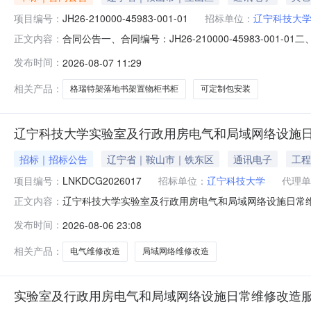
项目编号：
JH26-210000-45983-001-01
招标单位：
辽宁科技大
合同公告一、合同编号：JH26-210000-45983-001
正文内容：
等，如有）：JH26-210000-45983四、项目名称：
发布时间：
2026-08-07 11:29
商（乙方）：辽宁兴旺信息技术有限公司地址：沈阳分公司
相关产品：
格瑞特架落地书架置物柜书柜
可定制包安装
辽宁科技大学实验室及行政用房电气和局域网络设施
招标｜招标公告
辽宁省｜鞍山市｜铁东区
通讯电子
工程
项目编号：
LNKDCG2026017
招标单位：
辽宁科技大学
代理单
辽宁科技大学实验室及行政用房电气和局域网络设施日常
正文内容：
应商应在辽宁博众工程咨询有限公司（鞍山市铁东区二一九路
发布时间：
2026-08-06 23:08
目编号：LNKDCG2026017项目名称：实验室及行
算金额：180,00
相关产品：
电气维修改造
局域网络维修改造
实验室及行政用房电气和局域网络设施日常维修改造