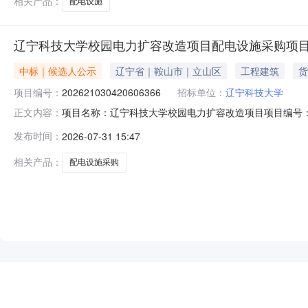
相关产品：
配电设施
辽宁科技大学校园电力扩容改造项目配电设施采购项
中标｜候选人公示
辽宁省｜鞍山市｜立山区
工程建筑
货
项目编号：
202621030420606366
招标单位：
辽宁科技大学
项目名称：辽宁科技大学校园电力扩容改造项目项目编号：20
正文内容：
（包）性质：依法必须招标的项目公示开始日期：2026-07-31T0
发布时间：
2026-07-31 15:47
国招标投标法实施条例》第五十四条规定，投标人或其它
相关产品：
配电设施采购
NEW
HOT
5折起