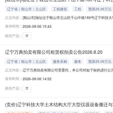
辽宁省｜鞍山市｜立山区
工程建筑
工程
预算25.06万元
[鞍山市]地址位于鞍山市立山区千山中路189号辽宁科技
正文内容：
处房产（面积为210㎡）年租赁权拍卖项目拍卖公告辽宁
发布时间：
2026-08-06 15:43
㎡）年租赁权拍卖项目进行国内公开网络竞价交易。一、交
区千山中路189号
相关产品：
空
辽宁万典拍卖有限公司租赁权拍卖公告2026.8.20
辽宁省｜鞍山市｜立山区
服务采购
服务
预算25.06万元
辽宁万典拍卖有限公司受委托，本公司对如下标的进行公开
正文内容：
大学校园内校园东部超市，面积约150㎡，起拍价：250,
发布时间：
2026-08-06 14:52
发店，面积约24㎡，起拍价：7,440元/年，保证金：5
起拍价：
相关产品：
空
(竞价)辽宁科技大学土木结构大厅大型仪器设备搬迁