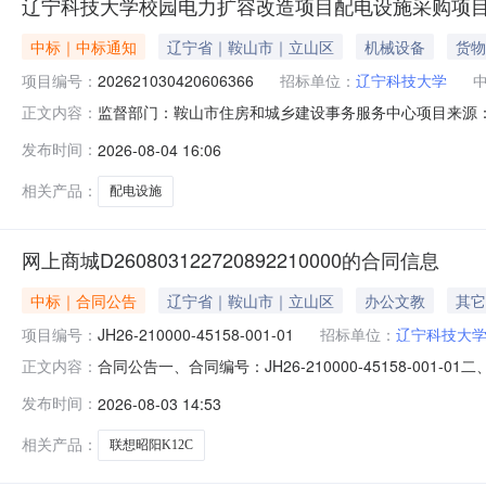
辽宁科技大学校园电力扩容改造项目配电设施采购项
中标｜中标通知
辽宁省｜鞍山市｜立山区
机械设备
货物
项目编号：
202621030420606366
招标单位：
辽宁科技大学
监督部门：鞍山市住房和城乡建设事务服务中心项目来源：辽
正文内容：
电力扩容改造项目项目编号：202621030420606366
发布时间：
2026-08-04 16:06
（包）性质：依法必须招标的项目中标人：辽宁中恺电气设
格：2
相关产品：
配电设施
网上商城D260803122720892210000的合同信息
中标｜合同公告
辽宁省｜鞍山市｜立山区
办公文教
其它
项目编号：
JH26-210000-45158-001-01
招标单位：
辽宁科技大
合同公告一、合同编号：JH26-210000-45158-001
正文内容：
等，如有）：JH26-210000-45158四、项目名称：
发布时间：
2026-08-03 14:53
商（乙方）：鞍山市文源商贸有限公司地址：南建国路38号(
相关产品：
联想昭阳K12C