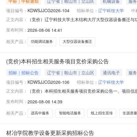
中标｜中标通知
辽宁省｜鞍山市｜立山区
机械设备
服务
项目编号：
KDWSJJCG2026-104
招标单位：
辽宁科技大学
中
（竞价）辽宁科技大学土木结构大厅大型仪器设备搬迁与功能
正文内容：
设备搬迁与功能调试服务项目三、成交信息：成交供应商：沈
发布时间：
2026-08-06 14:41
起1个工作日。五、其他补充事宜无六、对本次公告内容提出询
相关产品：
功能调试服务
大型仪器设备搬迁
(竞价)本科招生相关服务项目竞价采购公告
招标｜招标公告
辽宁省｜鞍山市｜立山区
通讯电子
服务
项目编号：
KDWSJJCG2026-106
招标单位：
辽宁科技大学
（竞价）本科招生相关服务项目竞价采购公告一、项目信息项目
正文内容：
日趋激烈，新高考改革下考生志愿填报更加多元，亟须线
发布时间：
2026-08-06 14:39
渠道；启用智能电话系统实现全天候咨询答疑，沉淀咨询数
下宣讲，精准对接目标生
相关产品：
进高中服务
智能电话服务
线上招生宣传
生源质
材冶学院教学设备更新采购招标公告