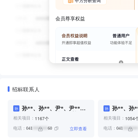
甲方分析查询
会员尊享权益
招标联系人
孙**、孙**、尹*、尹**、
孙**、孙*
孙
孙
李**、李**、杜**、杜**、
个
1167
1054
相关项目：
相关项目：
王*、项*
立即查看
电话：
041
60
电话：
041
*******
*******