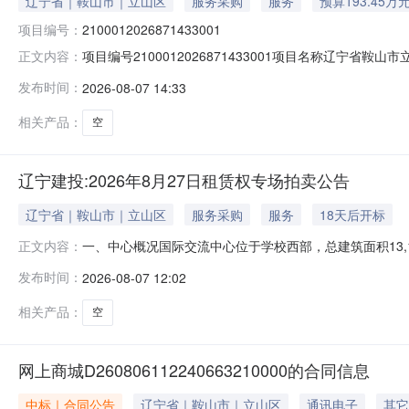
辽宁省｜鞍山市｜立山区
服务采购
服务
预算193.45万
项目编号：
2100012026871433001
项目编号2100012026871433001项目名称辽宁省
正文内容：
2026-08-07交易方式其他转让说明事项详见公告内容
发布时间：
2026-08-07 14:33
相关产品：
空
辽宁建投:2026年8月27日租赁权专场拍卖公告
辽宁省｜鞍山市｜立山区
服务采购
服务
18天后开标
一、中心概况国际交流中心位于学校西部，总建筑面积13,
正文内容：
间。二、关键信息披露1.产权及土地性质：该房屋产权为
发布时间：
2026-08-07 12:02
事易燃易爆、危险化学品、网吧、歌舞厅、影响教学秩序
学校西部，与主校区分离且不连
相关产品：
空
网上商城D260806112240663210000的合同信息
中标｜合同公告
辽宁省｜鞍山市｜立山区
通讯电子
其它