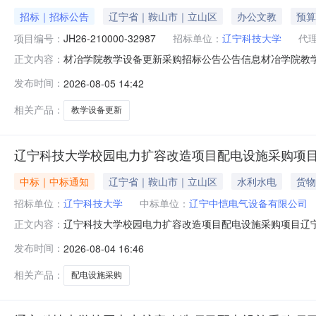
招标｜招标公告
辽宁省｜鞍山市｜立山区
办公文教
预算
项目编号：
JH26-210000-32987
招标单位：
辽宁科技大学
代
材冶学院教学设备更新采购招标公告公告信息材冶学院教学设
正文内容：
新采购招标项目的潜在供应商应在辽宁政府采购网获取招标文件,
发布时间：
2026-08-05 14:42
项目名称：材冶学院教学设备更新采购包组编号：001预算金额（
相关产品：
教学设备更新
辽宁科技大学校园电力扩容改造项目配电设施采购项
中标｜中标通知
辽宁省｜鞍山市｜立山区
水利水电
货物
招标单位：
辽宁科技大学
中标单位：
辽宁中恺电气设备有限公司
辽宁科技大学校园电力扩容改造项目配电设施采购项目辽
正文内容：
（1500203012605141430283496L112
发布时间：
2026-08-04 16:46
项目发布日期：2026年08月04日发布媒介：辽宁省招
目负责人姓名项目负责人资格备注辽宁中恺
相关产品：
配电设施采购