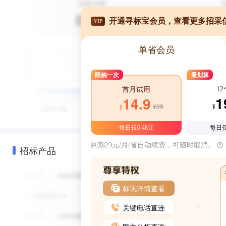
开通寻标宝会员，查看更多招采
VIP
单省会员
限购一次
最划算
1
首月试用
1
14.9
¥39
¥
¥
每日仅0.48元
每日仅
到期29元/月/省自动续费，可随时取消。
招标产品
标讯详情查看
关键电话直连