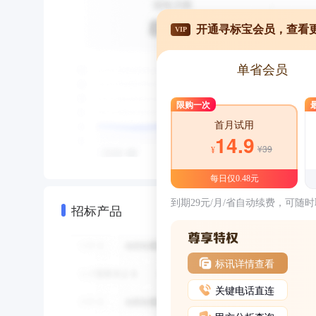
开通寻标宝会员，查看
VIP
单省会员
限购一次
首月试用
14.9
¥39
¥
每日仅0.48元
到期29元/月/省自动续费，可随
招标产品
标讯详情查看
关键电话直连