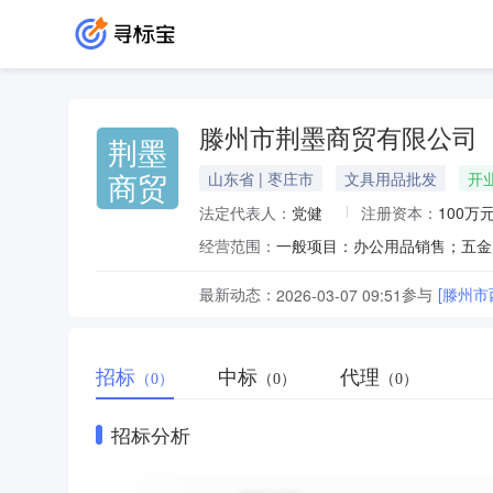
滕州市荆墨商贸有限公司
荆墨
商贸
山东省 | 枣庄市
文具用品批发
开
法定代表人：
党健
注册资本：
100万
经营范围：
最新动态：
参与
[滕州
2026-03-07 09:51
招标
中标
代理
（0）
（0）
（0）
招标分析