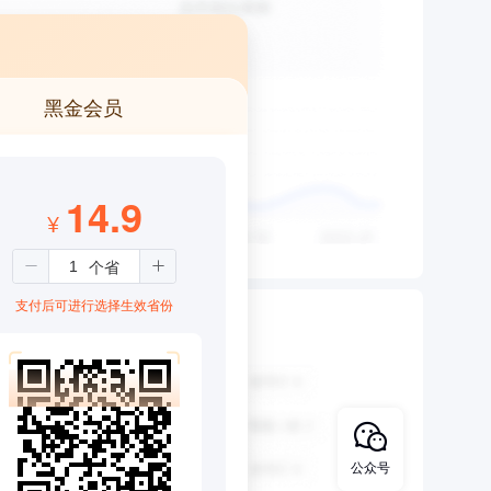
黑金会员
14.9
¥
支付后可进行选择生效省份
公众号