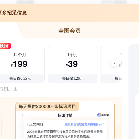
更多招采信息
全国会员
最划算
12个月
1个月
3个月
199
39
99
¥
¥
¥
每日仅0.55元
每日仅1.26元
每日仅1.08元
时取消。