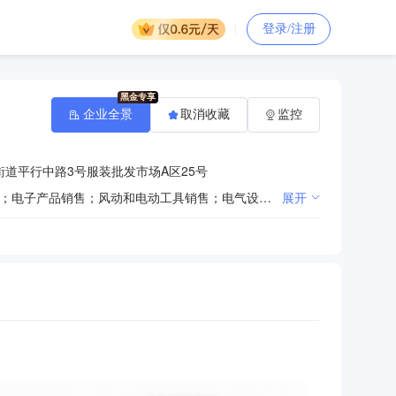
登录/注册
企业全景
取消收藏
监控
道平行中路3号服装批发市场A区25号
一般项目：办公用品销售；五金产品批发；电线、电缆经营；消防器材销售；日用品销售；通讯设备销售；电子产品销售；风动和电动工具销售；电气设备销售；第一类医疗器械销售；第二类医疗器械销售；劳动保护用品销售；金属制品销售；塑料制品销售；工艺美术品及收藏品零售（象牙及其制品除外）；建筑装饰材料销售；办公设备销售；文具用品批发；家用电器销售；教学专用仪器销售；仪器仪表销售；体育用品及器材批发；针纺织品销售；照明器具销售；家具销售；化妆品零售；卫生洁具销售；个人卫生用品销售；计算机软硬件及辅助设备批发；礼品花卉销售；卫生陶瓷制品销售；机械设备销售；日用百货销售；厨具卫具及日用杂品批发；电子专用设备销售；机械电气设备销售；阀门和旋塞销售；农副产品销售；食品销售（仅销售预包装食品）。（除依法须经批准的项目外，凭营业执照依法自主开展经营活动）许可项目：第二类增值电信业务；食品销售。（依法须经批准的项目，经相关部门批准后方可开展经营活动，具体经营项目以相关部门批准文件或许可证件为准）
展开