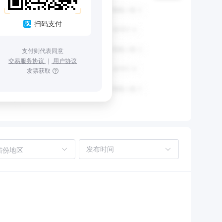
扫码支付
支付则代表同意
交易服务协议
｜
用户协议
发票获取
省份地区