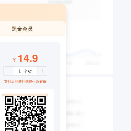
黑金会员
14.9
¥
支付后可进行选择生效省份