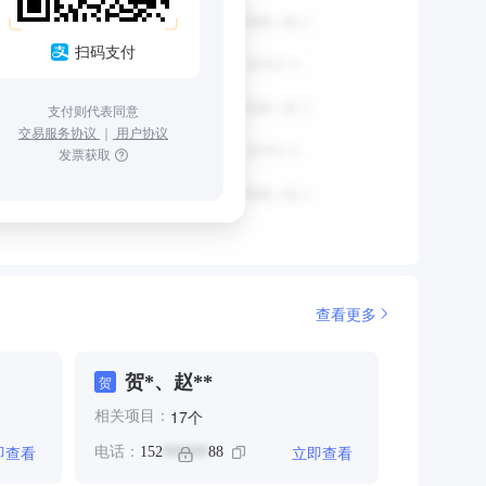
扫码支付
支付则代表同意
交易服务协议
｜
用户协议
发票获取
查看更多
贺*、赵**
贺
个
17
相关项目：
即查看
立即查看
电话：
152
88
******