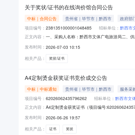
关于奖状/证书的在线询价馆合同公告
中标｜合同公告
贵州省｜毕节市｜黔西市
政府部
项目编号：
2381351000001048485
招标单位：
黔西市
一、采购人名称：黔西市文体广电旅游局二、供
正文内容：
2381351000001048485五、合同编号：52
发布时间：
2026-07-03 10:15
3000.001.95700服务要求或标的基本概
相关产品：
奖状/证书
A4定制烫金获奖证书竞价成交公告
中标｜中标通知
贵州省｜毕节市｜黔西市
服务采
项目编号：
62026062435796262
招标单位：
黔西市文
A4定制烫金获奖证书（项目编号:620260624
正文内容：
目联系人：赵兴才项目联系电话：18785753717项
发布时间：
2026-06-26 19:57
信息采购单位名称：黔西市文体广电旅游局采购
相关产品：
证书
奖状