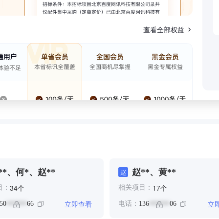
查看全部权益
**、何*、赵**
赵**、黄**
赵
个
个
34
17
目：
相关项目：
立即查看
立
50
66
电话：
136
06
******
******