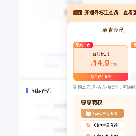
开通寻标宝会员，查看
VIP
单省会员
限购一次
首月试用
14.9
¥39
¥
每日仅0.48元
到期29元/月/省自动续费，可随
招标产品
标讯详情查看
关键电话直连