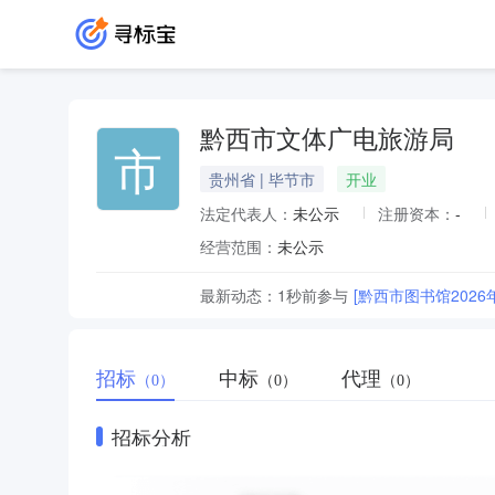
黔西市文体广电旅游局
市
贵州省 | 毕节市
开业
法定代表人：
未公示
注册资本：
-
经营范围：
未公示
最新动态：
1秒前
参与
[黔西市图书馆20
招标
中标
代理
（0）
（0）
（0）
招标分析