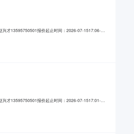
95750501报价起止时间：2026-07-1517:06-
称参数要求购买数量控制金额(元)需求品牌中性笔等一批核心参数
更改，需竞价结束当日一次性提供所
95750501报价起止时间：2026-07-1517:01-
称参数要求购买数量控制金额(元)需求品牌剪刀等一批核心参数要
，需竞价结束当日一次性提供所有货