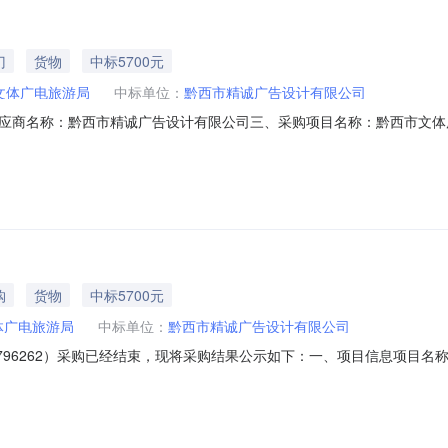
门
货物
中标5700元
文体广电旅游局
中标单位：
黔西市精诚广告设计有限公司
应商名称：黔西市精诚广告设计有限公司三、采购项目名称：黔西市文体
058125599330574398132026001801六、合同内容：序号标项名称
况：七、其它事项：无八、联系方式1、采购人名称：黔西市文体广电旅游局联系人
购
货物
中标5700元
体广电旅游局
中标单位：
黔西市精诚广告设计有限公司
35796262）采购已经结束，现将采购结果公示如下：一、项目信息项目名称：A
目所在行政区划编码：520581项目所在行政区划名称：黔西市报价起止时间：2026
单位地址：贵州省毕节市贵州省黔西市莲城水西大厦18——19楼三、成交