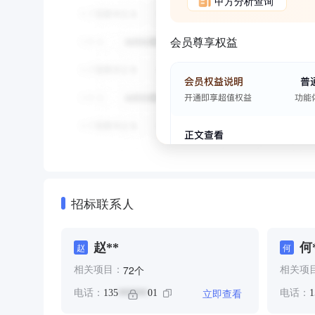
甲方分析查询
会员尊享权益
招标联系人
赵**
何
赵
何
个
72
相关项目：
相关项
立即查看
电话：
135
01
电话：
1
******