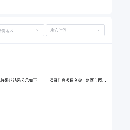
省份地区
结束，现将采购结果公示如下：一、项目信息项目名称：黔西市图书
13595750501项目所在行政区划编码：520581项目所
市文体广电旅游局采购