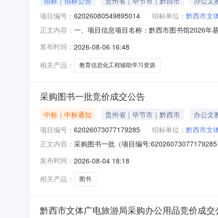
招标｜招标公告
贵州省｜毕节市｜黔西市
办公文
项目编号：
62026080549895014
招标单位：
黔西市文
一、项目信息项目名称：黔西市图书馆2026年基层
正文内容：
时间：2026-08-0615:58-2026-0
发布时间：
2026-08-06 16:48
品牌教育信息化工程辅助学习资源核心参数要求:
相关产品：
教育信息化工程辅助学习资源
采购图书一批竞价成交公告
中标｜中标通知
贵州省｜毕节市｜黔西市
办公文
项目编号：
62026073077179285
招标单位：
黔西市文
采购图书一批（项目编号:6202607307717
正文内容：
兴才项目联系电话：13595750501项目所在行政区
发布时间：
2026-08-04 18:18
名称：黔西市文体广电旅游局采购单位地址：贵州
相关产品：
图书
黔西市文体广电旅游局采购办公用品竞价成交