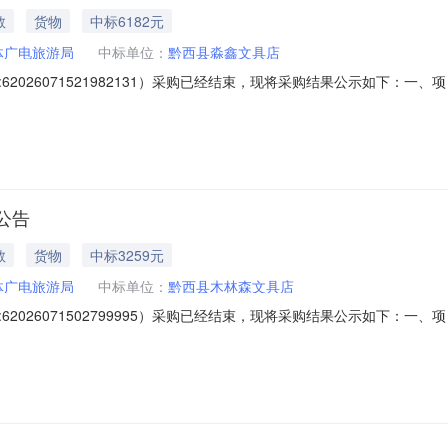
教
货物
中标6182元
体广电旅游局
中标单位：
黔西县淼鑫文具店
2026071521982131）采购已经结束，现将采购结果公示如下：
兴才项目联系电话：13595750501项目所在行政区划编码：520581项目所在
购单位名称：黔西市文体广电旅游局采购单位地址：贵州省毕节市贵州省黔西市莲
公告
教
货物
中标3259元
体广电旅游局
中标单位：
黔西县木林森文具店
2026071502799995）采购已经结束，现将采购结果公示如下：
兴才项目联系电话：13595750501项目所在行政区划编码：520581项目所在
购单位名称：黔西市文体广电旅游局采购单位地址：贵州省毕节市贵州省黔西市莲