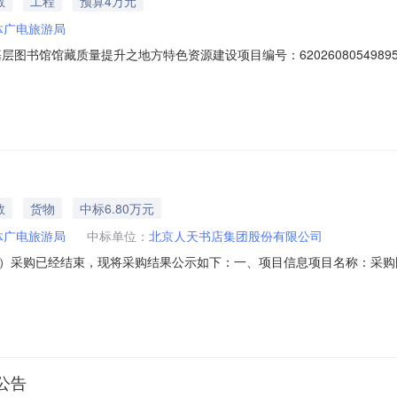
教
工程
预算4万元
体广电旅游局
图书馆馆藏质量提升之地方特色资源建设项目编号：620260805498950
8-0718:00采购单位：黔西市文体广电旅游局供应商规模要求：-供应商资质要
商品类目:教育信息化工程辅助学习资源;采购人需求描述:见附件;次要参数
教
货物
中标6.80万元
体广电旅游局
中标单位：
北京人天书店集团股份有限公司
9285）采购已经结束，现将采购结果公示如下：一、项目信息项目名称：采购图书
划编码：520581项目所在行政区划名称：黔西市报价起止时间：2026-07-30
省毕节市贵州省黔西市莲城水西大厦18——19楼三、成交信息成交日期：2
公告