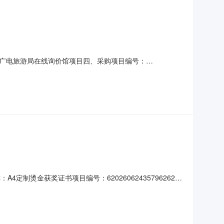
广电旅游局在线询价馆项目四、采购项目编号：
规格型号单位数量单价(元)总价(元)1奖状/证书定制定制张
：赵兴才联系电话：15086349888传真：地址
4定制烫金获奖证书项目编号：62026062435796262项
-06-2409:55-2026-06-2518:00二、采购单位
信息成交日期：2