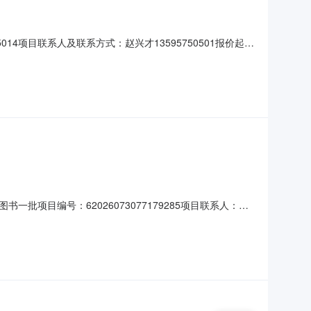
14项目联系人及联系方式：赵兴才13595750501报价起止
求：-二、采购需求清单商品名称参数要求购买数量控制金额(元)需求
要求:次要参数要求:参见采购
一批项目编号：62026073077179285项目联系人：赵
18:28-2026-08-0318:00二、采购单位信息采购单位
026年08月0