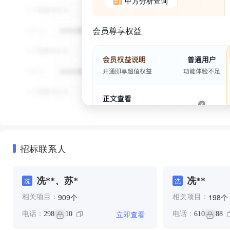
甲方分析查询
会员尊享权益
招标联系人
冼**、苏*
冼**
冼
冼
个
个
909
198
相关项目：
相关项目：
立即查看
电话：
298
10
电话：
610
88
***
***