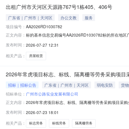
出租广州市天河区天源路767号1栋405、406号
广东省｜广州市｜天河区
办公文教
服务
项目编号：
AA2026RD1030782
标的基本信息交易编号AA2026RD1030782标的所
正文内容：
价格挂牌价格面议价格说明租金从第三年开始在前一年的基础上
发布时间：
2026-07-27 12:31
租期限一个月标的权证信息产权人(业主姓名)权证名称权
000
相关产品：
房屋租赁
2026年常虎项目标志、标线、隔离栅等劳务采购项目
招标｜招标公告
广东省｜广州市｜天河区
弱电安防
货物
招标单位：
广州市公路实业发展有限公司
2026年常虎项目标志、标线、隔离栅等劳务采购项目采购
正文内容：
下采购项目进行采购，欢迎符合资格条件的供应商参与：一
发布时间：
2026-07-23 18:01
志、标线、隔离栅劳务，详见比选函报价表五、采购项目控制
税率不一致的，报价单位
相关产品：
标志劳务
标线劳务
隔离栅劳务