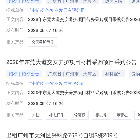
招标｜招标公告
广东省｜广州市｜天河区
服务采购
服务
招标单位：
广州市公路实业发展有限公司
2026年东莞大道交安养护项目劳务采购项目采购公告20
正文内容：
欢迎符合资格条件的供应商参与：一、采购项目名称202
发布时间：
2026-08-07 16:26
栏、轮廓标、道钉等劳务作业，详见比选函报价表五、采购项
本项目税率不一致的，报
相关产品：
交安养护劳务
2026年东莞大道交安养护项目材料采购项目采购公告
招标｜招标公告
广东省｜广州市｜天河区
材料配件
货物
招标单位：
广州市公路实业发展有限公司
2026年东莞大道交安养护项目材料采购项目采购公告20
正文内容：
欢迎符合资格条件的供应商参与：一、采购项目名称202
发布时间：
2026-08-07 16:26
示警桩、道钉、轮廓标等材料，详见比选函报价表五、采购项
目税率不一致的，报价单
相关产品：
护栏
标志杆件
轮廓标
标志牌
示警桩
出租广州市天河区兴科路768号自编2栋209号