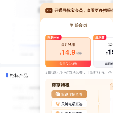
开通寻标宝会员，查看更多招采
VIP
单省会员
限购一次
最划算
1
首月试用
1
14.9
¥39
¥
¥
每日仅0.48元
每日仅
到期29元/月/省自动续费，可随时取消。
招标产品
标讯详情查看
关键电话直连