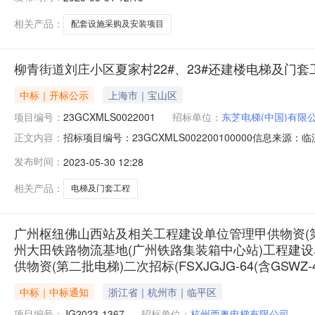
负责人:;报价:元/%;工期:0日历天;质量要求:;保证金金额
相关产品：
配套设施采购及安装项目
柳青街道刘庄小区夏家村22#、23#还建楼电梯及门
中标｜开标公示
上海市｜宝山区
项目编号：
23GCXMLS0022001
招标单位：
东芝电梯(中国)有限
招标项目编号：23GCXMLS002200100000信息来
正文内容：
2909:00信息来源：临沂市公共资源电子交易系统开标参与人
发布时间：
2023-05-30 12:28
元/%;工期:0日历天;质量要求:;保证金金额:元,投标文件递交时间
相关产品：
电梯及门套工程
广州枢纽佛山西站及相关工程建设单位管理甲供物资(第
州大田铁路物流基地(广州铁路集装箱中心站)工程建
供物资(第二批电梯)二次招标(FSXJGJG-64(含GSWZ-49、D
中标｜中标通知
浙江省｜杭州市｜临平区
项目编号：
JG2023-1367
招标单位：
杭州西奥电梯有限公司