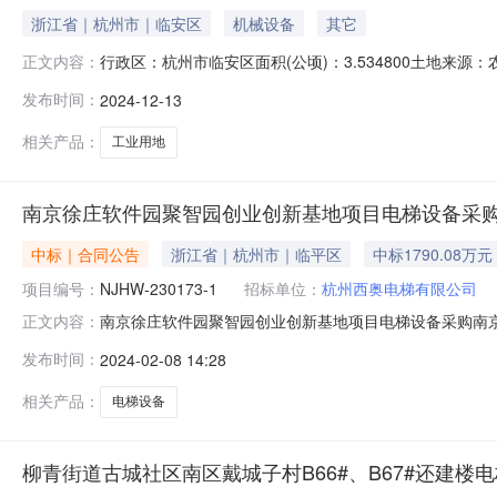
浙江省｜杭州市｜临安区
机械设备
其它
行政区：杭州市临安区面积(公顷)：3.534800土地来源：农
正文内容：
02竣工时间：2009-11-02土地级别：成交价格(万元)：
发布时间：
2024-12-13
1309:33:09
相关产品：
工业用地
南京徐庄软件园聚智园创业创新基地项目电梯设备采
中标｜合同公告
浙江省｜杭州市｜临平区
中标1790.08万元
项目编号：
NJHW-230173-1
招标单位：
杭州西奥电梯有限公司
南京徐庄软件园聚智园创业创新基地项目电梯设备采购南
正文内容：
会的评审结果公示如下：一、项目基本信息1.招标编号：NJ
发布时间：
2024-02-08 14:28
称江苏蟠铭机电有限公司南京江南快速电梯有限公司江苏冠群新能源
相关产品：
电梯设备
柳青街道古城社区南区戴城子村B66#、B67#还建楼