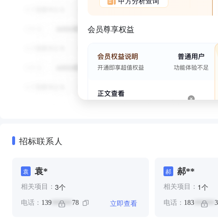
甲方分析查询
会员尊享权益
招标联系人
袁*
郝**
袁
郝
个
个
3
1
相关项目：
相关项目：
立即查看
电话：
139
78
电话：
183
3
******
******