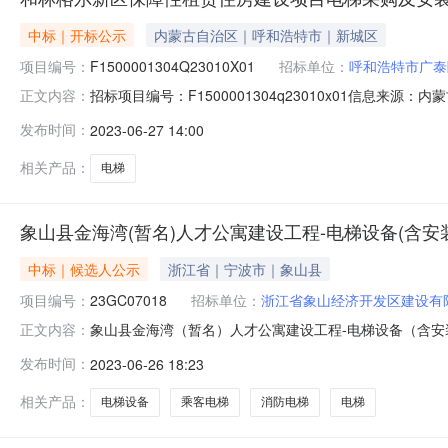
中标｜开标公示
内蒙古自治区｜呼和浩特市｜新城区
项目编号：
F1500001304Q23010X01
招标单位：
呼和浩特市广泰
招标项目编号：F1500001304q23010x01信息
正文内容：
06-2610:00信息来源：内蒙古自治区工程项目招投标中
发布时间：
2023-06-27 14:00
责任公司;项目负责人:;报价:0.00元/%;工期:日历天;质
相关产品：
电梯
象山县金海湾(暂名)人才公寓建设工程-电梯设备(含安
中标｜候选人公示
浙江省｜宁波市｜象山县
项目编号：
23GC07018
招标单位：
浙江省象山经济开发区建设有
象山县金海湾（暂名）人才公寓建设工程-电梯设备（含安装
正文内容：
别及阶段□代建□总承包□勘察□设计□监理□施工■材料
发布时间：
2023-06-26 18:23
容包括乘客电梯兼无障碍电梯或消防电梯标底价或概（预）算价
年6月26日
相关产品：
电梯设备
乘客电梯
消防电梯
电梯