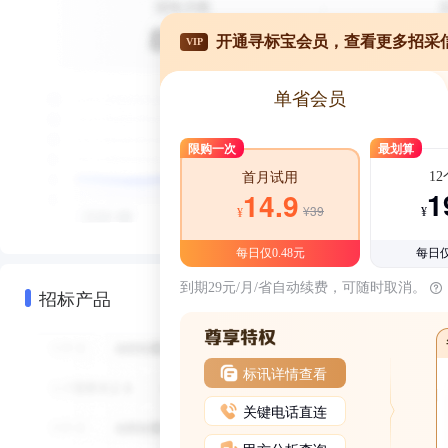
开通寻标宝会员，查看更多招采
VIP
单省会员
限购一次
最划算
1
首月试用
1
14.9
¥39
¥
¥
每日仅0.48元
每日仅
到期29元/月/省自动续费，可随时取消。
招标产品
标讯详情查看
关键电话直连