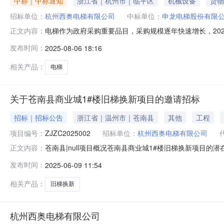
中标｜中标通知
浙江省｜杭州市｜临平区
机械设备
货物
招标单位：
杭州西奥电梯有限公司
中标单位：
申龙电梯股份有限
电梯作为政府采购重要品目，采购规模逐年快速增长，20
正文内容：
供应商在政府采购领域表现优异，堪称电梯采购市场的标
发布时间：
2025-08-06 18:16
多电梯企业中优选到服务优产品好的电梯制造厂家2003
梯制造企业不断提升专业化、服务化水平
相关产品：
电梯
关于苍南县商业城1#楼旧梯换新项目的邀请招标
招标｜招标公告
浙江省｜温州市｜苍南县
其他
工程
项目编号：
ZJZC2025002
招标单位：
杭州西奥电梯有限公司
苍南县|null项目概况苍南县商业城1#楼旧梯换新项目的
正文内容：
编号：ZJZC2025002项目名称：苍南县商业城1#楼旧
发布时间：
2025-06-09 11:54
标项一标项名称：苍南县商业城1#楼旧梯换新项目数量：1
相关产品：
旧梯换新
杭州西奥电梯有限公司