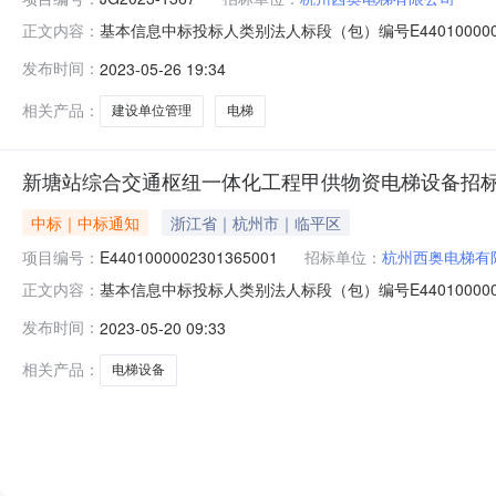
基本信息中标投标人类别法人标段（包）编号E44010000023
正文内容：
型广州公共资源交易网公告标题广州枢纽佛山西站及相关
发布时间：
2023-05-26 19:34
梯）、新建广州大田铁路物流基地（广州铁路集装箱中心
二批电
相关产品：
建设单位管理
电梯
新塘站综合交通枢纽一体化工程甲供物资电梯设备招
中标｜中标通知
浙江省｜杭州市｜临平区
项目编号：
E4401000002301365001
招标单位：
杭州西奥电梯有
基本信息中标投标人类别法人标段（包）编号E44010000023
正文内容：
型广州公共资源交易网公告标题新塘站综合交通枢纽一体化工程甲供
发布时间：
2023-05-20 09:33
公告类型中标结果公告公共服务平台标识码91440101MA9Y7H
相关产品：
电梯设备