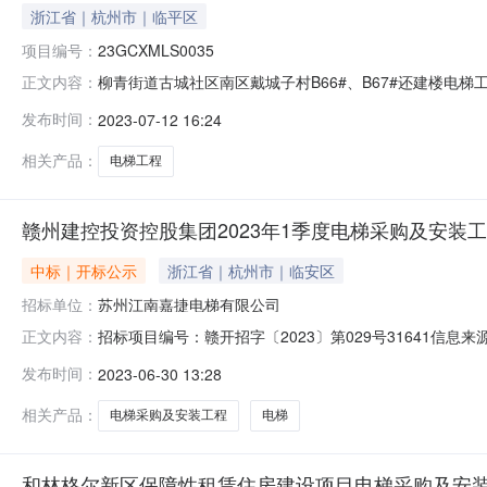
浙江省｜杭州市｜临平区
项目编号：
23GCXMLS0035
柳青街道古城社区南区戴城子村B66#、B67#还建楼电梯工
正文内容：
号:23GCXMLS0035001001标段名称:柳青街道古
发布时间：
2023-07-12 16:24
过单位名单位名称:项目经理/总监:审查结果:不通过原
相关产品：
电梯工程
赣州建控投资控股集团2023年1季度电梯采购及安装
中标｜开标公示
浙江省｜杭州市｜临安区
招标单位：
苏州江南嘉捷电梯有限公司
招标项目编号：赣开招字〔2023〕第029号31641信
正文内容：
06-2909:30信息来源：赣州市公共资源交易中心开标参
发布时间：
2023-06-30 13:28
人:;报价:0.00元/%;工期:日历天;质量要求:;保证金金额
相关产品：
电梯采购及安装工程
电梯
和林格尔新区保障性租赁住房建设项目电梯采购及安