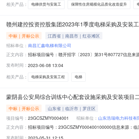
相关产品：
电梯供货与安装工
保障性住房规模化品质化改造提升
赣州建控投资控股集团2023年1季度电梯采购及安装
中标｜开标公示
江西省｜南昌市｜红谷滩区
招标单位：
南昌汇鑫电梯有限公司
招标项目编号：赣开招字〔2023〕第31号807727信
正文内容：
2023-06-0709:30信息来源：赣州市公共资源交易中
发布时间：
2023-06-08 13:04
人:;报价:0.00元/%;工期:日历天;质量要求:;保证金金额
相关产品：
电梯采购及安装工程
电梯
蒙阴县公安局综合训练中心配套设施采购及安装项目
中标｜开标公示
山东省｜临沂市｜罗庄区
项目编号：
23GCSZMY0004001
招标单位：
山东浩瑞电力科技有
招标项目编号：23GCSZMY000400100000信息
正文内容：
3009:30信息来源：临沂市公共资源电子交易系统开标参与
发布时间：
2023-05-31 12:15