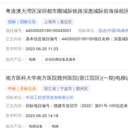
粤港澳大湾区深圳都市圈城际铁路深惠城际前海保税
招标｜招标公告
上海市｜嘉定区
项目编号：
44030020190150043001
招标单位：
迅达(中国)电梯
基本信息项目编号：44030020190150项目名称：深
正文内容：
坪地段工程电梯、自动扶梯设备及服务采购项目标段编号：44
发布时间：
2023-06-25 11:23
梯设备及服务采购项目招标方式：公开招标工程类型：货物采购
相关产品：
电梯
自动扶梯设备及服务
南方医科大学南方医院赣州医院(蓉江院区)(一期)电
中标｜开标公示
浙江省｜宁波市｜鄞州区
招标单位：
中冠工程管理咨询有限公司
招标项目编号：赣建市直招字〔2022〕第51号-100
正文内容：
标记录开标时间：2023-06-1909:30信息来源：赣州
发布时间：
2023-06-20 14:18
司;项目负责人:;报价:0.00元/%;工期:日历天;质量要求:
相关产品：
电梯设备
电梯