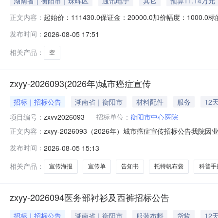
湖南省｜衡阳市｜珠晖区
通讯电子
其它
预算11.14万元
起始价：111430.0保证金：20000.0加价幅度：10
正文内容：
10：00--2026年8月22日10:00止（延时除外
发布时间：
2026-08-05 17:51
http://sifa.jd.com/2428）现公告如下：一、
相关产品：
空
zxyy-2026093(2026年)城市癌症宣传
招标｜招标公告
湖南省｜衡阳市
材料配件
服务
12
项目编号：
zxyy2026093
招标单位：
衡阳市中心医院
zxyy-2026093（2026年）城市癌症宣传招标公告
正文内容：
宣传资料名称规格标准申购数量主要使用场景上限值合计1
发布时间：
2026-08-05 15:13
6000份雁峰区4个社区入户发放、义诊现场、门诊分诊台合计
相关产品：
宣传海报
宣传单
告知书
托特帆布袋
科普手
zxyy-2026094医务部衬衫及西裤招标公告
招标｜招标公告
湖南省｜衡阳市
服装布料
货物
12