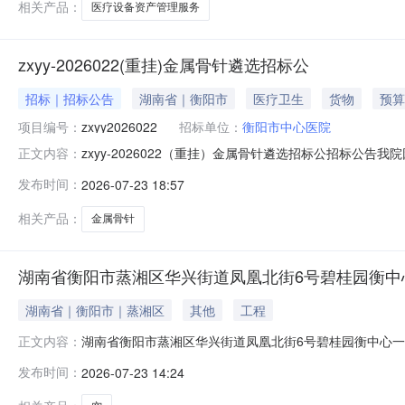
相关产品：
医疗设备资产管理服务
zxyy-2026022(重挂)金属骨针遴选招标公
招标｜招标公告
湖南省｜衡阳市
医疗卫生
货物
预算
项目编号：
zxyy2026022
招标单位：
衡阳市中心医院
zxyy-2026022（重挂）金属骨针遴选招标公招标公告
正文内容：
格型号耗材类型型号功能及用途简要说明（技术要求）备注（国
发布时间：
2026-07-23 18:57
高值各型号四肢骨折复位时部分植入人体做牵引或四肢骨折内
相关产品：
金属骨针
湖南省衡阳市蒸湘区华兴街道凤凰北街6号碧桂园衡中心
湖南省｜衡阳市｜蒸湘区
其他
工程
湖南省衡阳市蒸湘区华兴街道凤凰北街6号碧桂园衡中心一期
正文内容：
（2026）湘0408执恢215号调查员电话1987341
发布时间：
2026-07-23 14:24
湖南省衡阳市蒸湘区华兴街道凤凰北街6号碧桂园衡中心一期3