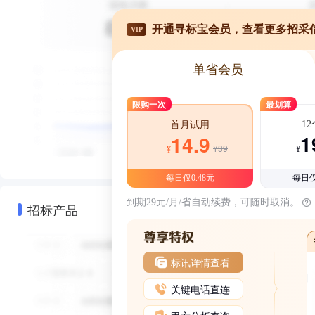
开通寻标宝会员，查看更多招采
VIP
单省会员
限购一次
最划算
1
首月试用
1
14.9
¥39
¥
¥
每日仅0.48元
每日仅
到期29元/月/省自动续费，可随时取消。
招标产品
标讯详情查看
关键电话直连