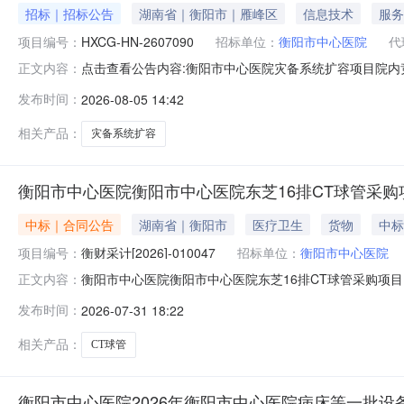
招标｜招标公告
湖南省｜衡阳市｜雁峰区
信息技术
服务
项目编号：
HXCG-HN-2607090
招标单位：
衡阳市中心医院
代
点击查看公告内容:衡阳市中心医院灾备系统扩容项目院内竞
正文内容：
发布时间：
2026-08-05 14:42
相关产品：
灾备系统扩容
衡阳市中心医院衡阳市中心医院东芝16排CT球管采购项
中标｜合同公告
湖南省｜衡阳市
医疗卫生
货物
中标
项目编号：
衡财采计[2026]-010047
招标单位：
衡阳市中心医院
衡阳市中心医院衡阳市中心医院东芝16排CT球管采购项目(包1
正文内容：
院（甲方）供应商（全称）：佳能医疗系统（中国）有限
发布时间：
2026-07-31 18:22
法律、法规、规章，双方签订本合同协议书。一、项目信息1、
衡
相关产品：
CT球管
衡阳市中心医院2026年衡阳市中心医院病床等一批设