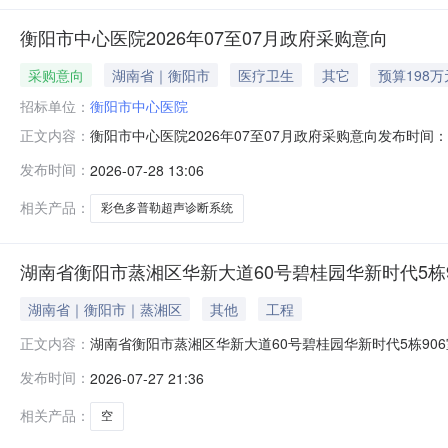
衡阳市中心医院2026年07至07月政府采购意向
采购意向
湖南省｜衡阳市
医疗卫生
其它
预算198万
招标单位：
衡阳市中心医院
衡阳市中心医院2026年07至07月政府采购意向发布时
正文内容：
〔2020〕10号）等有关规定，现将衡阳市中心医院20
发布时间：
2026-07-28 13:06
中心医院彩色多普勒超声诊断系统采购项目健康体检中心需购买
采购
相关产品：
彩色多普勒超声诊断系统
湖南省衡阳市蒸湘区华新大道60号碧桂园华新时代5栋9
湖南省｜衡阳市｜蒸湘区
其他
工程
湖南省衡阳市蒸湘区华新大道60号碧桂园华新时代5栋906
正文内容：
恢369号调查员电话19873411701标的物名称湖南
发布时间：
2026-07-27 21:36
60号碧桂园华新时代5栋906室2.产权证书及存放地；标
相关产品：
空