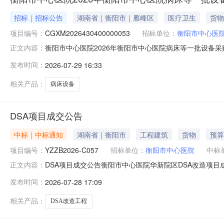
招标｜招标公告
湖南省｜衡阳市｜雁峰区
医疗卫生
货物
项目编号：
CGXM2026430400000053
招标单位：
衡阳市中心医
衡阳市中心医院2026年衡阳市中心医院病床等一批设备
正文内容：
2026年衡阳市中心医院病床等一批设备采购项目进行公
发布时间：
2026-07-29 16:33
应在（衡阳市公共资源交易网https://ggzy.hengya
相关产品：
病床设备
DSA项目成交公告
中标｜中标通知
湖南省｜衡阳市
工程建筑
货物
预算
项目编号：
YZZB2026-C057
招标单位：
衡阳市中心医院
中标
DSA项目成交公告衡阳市中心医院华新院区DSA改造项目
正文内容：
下：一、采购项目名称、编号采购项目名称：衡阳市中心医院华
发布时间：
2026-07-28 17:09
应商产生方式:（√）公告邀请（）供应商库抽取（）采购人、
相关产品：
DSA改造工程