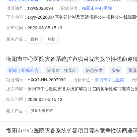
项目编号：
zxyy2026094
招标单位：
衡阳市中心医院
zxyy-2026094医务部衬衫及西裤招标公告招标公告我
正文内容：
量上限值1医务部衬衫及西裤预计771套（按实际结算）1.衣服2
发布时间：
2026-08-05 15:13
日2026年08月12日下午5:00时前到采购中心(门诊
相关产品：
西裤
衬衫
衡阳市中心医院灾备系统扩容项目院内竞争性磋商邀
招标｜招标公告
湖南省｜衡阳市
信息技术
服务
预算
项目编号：
HXCG-HN-2607090
招标单位：
衡阳市中心医院
代
衡阳市中心医院灾备系统扩容项目院内竞争性磋商邀请公
正文内容：
的供应商参与本次竞争性磋商采购活动。一、采购项目基本概况
发布时间：
2026-08-05 15:13
300000.00元4、评标方法：综合评分法5、合同定价方
备系统扩容项目
相关产品：
灾备系统扩容
衡阳市中心医院灾备系统扩容项目院内竞争性磋商邀