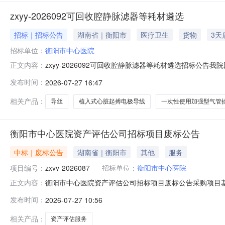
zxyy-2026092可回收腔静脉滤器等耗材遴选
招标｜招标公告
湖南省｜衡阳市
医疗卫生
货物
3天
招标单位：
衡阳市中心医院
zxyy-2026092可回收腔静脉滤器等耗材遴选招标公告
正文内容：
号上限值（元）功能及用途简要说明（技术要求）备注（国家医疗
发布时间：
2026-07-27 16:47
塞高危人群下腔静脉中，可预防肺栓塞。C0206350662一次性使用
相关产品：
导丝
植入式心脏起搏电极导线
一次性使用加强型气管
衡阳市中心医院资产评估公司招标项目废标公告
中标｜废标公告
湖南省｜衡阳市
其他
服务
项目编号：
zxyy-2026087
招标单位：
衡阳市中心医院
衡阳市中心医院资产评估公司招标项目废标公告采购项目基本
正文内容：
的原因废标原因：公司资质不符合，不满三家三、凡对本次公
发布时间：
2026-07-27 10:56
心医院采购办地址：衡阳市雁城路12号联系人：罗小菊电话：07
相关产品：
资产评估服务