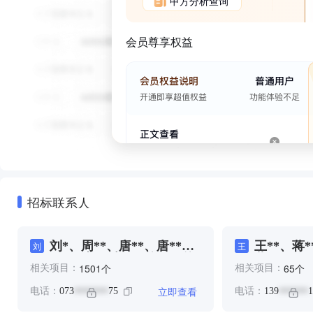
甲方分析查询
会员尊享权益
招标联系人
刘*、周**、唐**、唐**、
王**、蒋*
刘
王
尹*、张*、彭*、曾**、曾
蒋***
个
个
1501
65
相关项目：
相关项目：
**、曾**、曾**、曾**、李
**、来*、来**、汤**、王
立即查看
电话：
073
75
电话：
139
1
*******
******
*、王**、罗**、罗**、莫
**、蒋**、蒋**、蒋***、