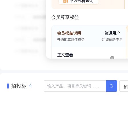
甲方分析查询
会员尊享权益
招投标
招
0