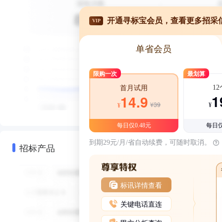
开通寻标宝会员，查看更多招采
VIP
单省会员
限购一次
最划算
1
首月试用
1
14.9
¥39
¥
¥
每日仅0.48元
每日仅
到期29元/月/省自动续费，可随时取消。
招标产品
标讯详情查看
关键电话直连