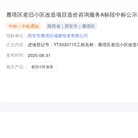
雁塔区老旧小区改造项目造价咨询服务A标段中标公示
中标｜中标通知
陕西省｜西安市｜雁塔区
招标单位：
西安市雁塔区城建投资有限公司
进场登记号：YT2020715工程名称：雁塔区老旧小
正文内容：
张小贤层数：0层建筑面积：0㎡工程质量标准：合格总价大
发布时间：
2020-08-31
费：0元合同订立时间：2020.09.02合同订立地点：
相关产品：
老旧小区改造
NEW
HOT
5折起