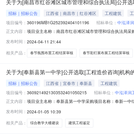
关于为[南昌市红谷滩区城市管理和综合执法局]公开选
招标｜招标公告
江西省｜南昌市｜红谷滩区
工程建筑
工
项目编号：
360196MB1G252392404101196
招标单位：
中泓泽润
项目业主名称：南昌市红谷滩区城市管理和综合执法局采购
正文内容：
友好路交叉口）、卧龙路与学府大道交叉口、南昌西站（石
发布时间：
2024-04-11 21:44
项目：否投资审批项目编码：无采购项目编码：360196MB1
竞价服务
相关产品：
春节氛围布置工程结算审核
春节彩灯展布展工程结算审核
关于为[奉新县第一中学]公开选取[工程造价咨询]机构
招标｜招标公告
江西省｜宜春市｜奉新县
工程建筑
项目编号：
3609214921303532401050215
招标单位：
中泓泽润
项目业主名称：奉新县第一中学采购项目名称：奉新一中综合教学
正文内容：
3609214921303532401050215项目规模：
发布时间：
2024-01-05 10:39
会服务司法鉴定收费项目及标准的批复》发改收费字12006
相关产品：
综合教学大楼建设
建筑工程鉴定