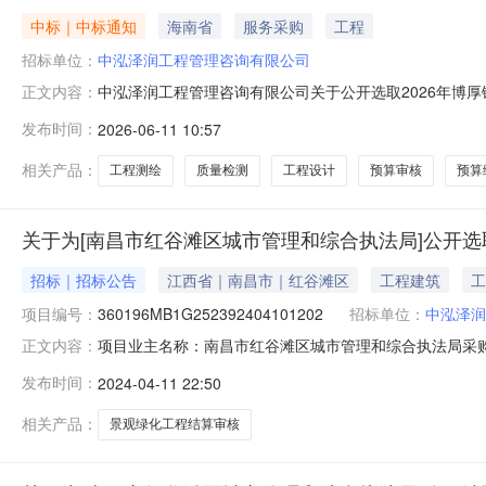
中标｜中标通知
海南省
服务采购
工程
招标单位：
中泓泽润工程管理咨询有限公司
中泓泽润工程管理咨询有限公司关于公开选取2026年博
正文内容：
润工程管理咨询有限公司关于公开选取2026年博厚镇红
发布时间：
2026-06-11 10:57
2026年博厚镇红牌村和美乡村建设项目工程测绘、工程设
《2026年博厚镇红牌村和美
相关产品：
工程测绘
质量检测
工程设计
预算审核
预算
关于为[南昌市红谷滩区城市管理和综合执法局]公开选
招标｜招标公告
江西省｜南昌市｜红谷滩区
工程建筑
工
项目编号：
360196MB1G252392404101202
招标单位：
中泓泽润
项目业主名称：南昌市红谷滩区城市管理和综合执法局采购
正文内容：
项目编码：无采购项目编码：360196MB1G2523924
发布时间：
2024-04-11 22:50
算审核洽谈时间：3（个工作日）签订合同时间：15（个
司,江
相关产品：
景观绿化工程结算审核