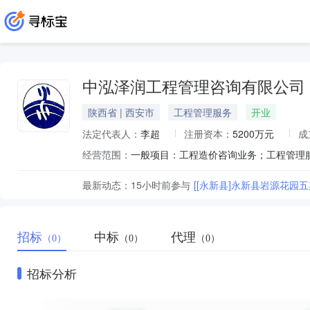
中泓泽润工程管理咨询有限公司
陕西省 | 西安市
工程管理服务
开业
法定代表人：
李超
注册资本：
5200万元
成
经营范围：
最新动态：
15小时前
参与
[[永新县]永新县岩源花园五期
招标
中标
代理
（0）
（0）
（0）
招标分析