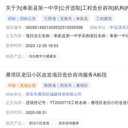
关于为[奉新县第一中学]公开选取[工程造价咨询]机构
招标｜招标公告
江西省｜宜春市｜奉新县
工程建筑
项目编号：
3609214921303532310250398
招标单位：
中泓泽润
项目业主名称：奉新县第一中学采购项目名称：奉新一中综合教学
正文内容：
3609214921303532310250398项目规模：
发布时间：
2023-12-29 18:53
司法鉴定收费项目及标准的批复》(赣发改收费字[2006]
相关产品：
综合教学大楼建设
雁塔区老旧小区改造项目造价咨询服务A标段
中标｜其他公告
陕西省｜西安市｜雁塔区
招标单位：
西安市雁塔区城建投资有限公司
进场登记号：YT2020715工程名称：雁塔区老旧小
正文内容：
张小贤层数：0层建筑面积：0㎡工程质量标准：合格总价大
发布时间：
2020-08-31
费：0元合同订立时间：2020.09.02合同订立地点
相关产品：
老旧小区改造
造价咨询服务