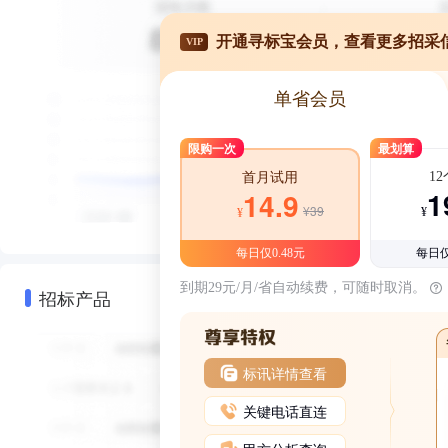
开通寻标宝会员，查看更多招采
VIP
单省会员
限购一次
最划算
1
首月试用
1
14.9
¥39
¥
¥
每日仅0.48元
每日仅
到期29元/月/省自动续费，可随时取消。
招标产品
标讯详情查看
关键电话直连