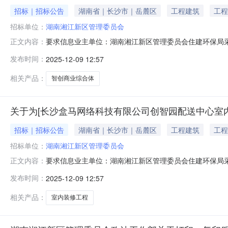
招标｜招标公告
湖南省｜长沙市｜岳麓区
工程建筑
工程
招标单位：
湖南湘江新区管理委员会
要求信息业主单位：湖南湘江新区管理委员会住建环保局
正文内容：
行政事项：项目规模：投资额37110（万元）资金来源：财
发布时间：
2025-12-09 12:57
115203金额大写：一十一万五千二百零三-一十一万五千二
138****337
相关产品：
智创商业综合体
关于为[长沙盒马网络科技有限公司创智园配送中心室内
招标｜招标公告
湖南省｜长沙市｜岳麓区
工程建筑
工程
招标单位：
湖南湘江新区管理委员会
要求信息业主单位：湖南湘江新区管理委员会住建环保局
正文内容：
门：省住房和城乡建设厅涉及的行政事项：项目规模：投资
发布时间：
2025-12-09 12:57
服务金额(元)：1500-1500金额大写：一千五百-一千五百
相关产品：
室内装修工程