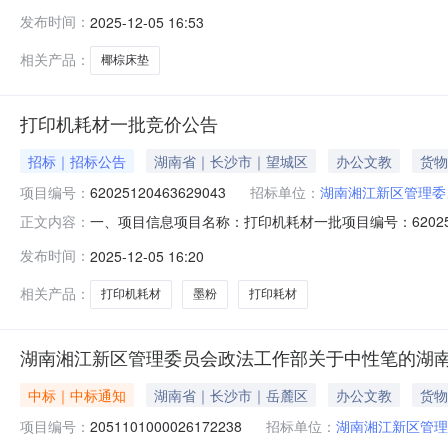
湖南湘江新区管理委员会政法工作部关于椰棕床垫的湖南乐采网超
发布时间：
2025-12-05 16:53
市湖南湘江新区管理委员会报价起止时间：-二、采购单
用代
相关产品：
椰棕床垫
打印机耗材一批竞价公告
招标｜招标公告
湖南省｜长沙市｜望城区
办公文教
货物
项目编号：
62025120463629043
招标单位：
湖南湘江新区管理委
一、项目信息项目名称：打印机耗材一批项目编号：62025120463
正文内容：
位：湖南湘江新区管理委员会开发建设局(交通运输局)供
发布时间：
2025-12-05 16:20
要求购买数量控制金额(元)意向品牌墨粉核心参数要求:商
相关产品：
打印机耗材
墨粉
打印耗材
湖南湘江新区管理委员会政法工作部关于中性笔的湖
中标｜中标通知
湖南省｜长沙市｜岳麓区
办公文教
货物
项目编号：
2051101000026172238
招标单位：
湖南湘江新区管理