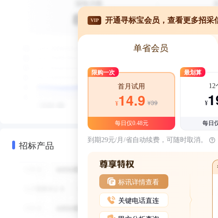
开通寻标宝会员，查看更多招采
VIP
单省会员
限购一次
最划算
1
首月试用
1
14.9
¥39
¥
¥
每日仅0.48元
每日仅
到期29元/月/省自动续费，可随时取消。
招标产品
标讯详情查看
关键电话直连