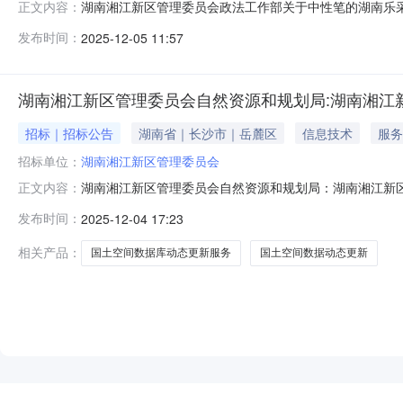
湖南湘江新区管理委员会政法工作部关于中性笔的湖南乐采网超
正文内容：
南湘江新区管理委员会政法工作部关于中性笔的湖南乐采网超采购
发布时间：
2025-12-05 11:57
南湘江新区管理委员会报价起止时间：-二、采购单位信
码或
湖南湘江新区管理委员会自然资源和规划局:湖南湘江新
招标｜招标公告
湖南省｜长沙市｜岳麓区
信息技术
服务
招标单位：
湖南湘江新区管理委员会
湖南湘江新区管理委员会自然资源和规划局：湖南湘江新区
正文内容：
江新区管理委员会自然资源和规划局（以下简称“新区资
发布时间：
2025-12-04 17:23
意义重大，为实现业务审批案卷“卷、属、图”有效关联
目标按照“以图管数、统一汇聚”的数据建
相关产品：
国土空间数据库动态更新服务
国土空间数据动态更新
NEW
HOT
5折起