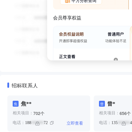
甲方分析查询
会员尊享权益
招标联系人
焦**
曾*
焦
曾
个
个
702
656
相关项目：
相关项目：
立即查看
电话：
188
72
电话：
135
4
******
******