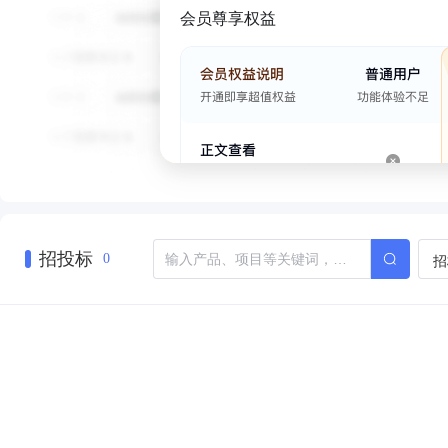
会员尊享权益
招投标
招
0