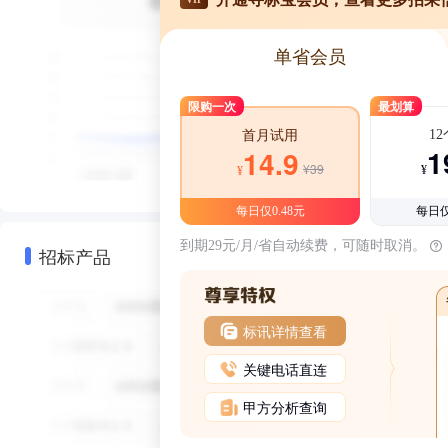
单省会员
限购一次
最划算
1
首月试用
1
14.9
¥39
¥
¥
每日仅0.48元
每日仅
到期29元/月/省自动续费，可随时取消。
招标产品
标讯详情查看
关键电话直连
甲方分析查询