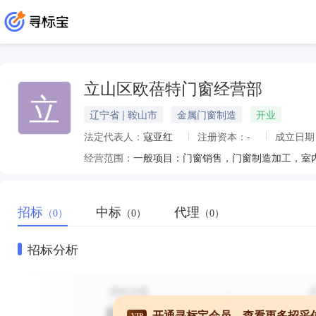
立山区欧蓓特门窗经营部
立
辽宁省 | 鞍山市
金属门窗制造
开业
法定代表人：
寇亚红
注册资本：
-
成立日期
经营范围：
招标
中标
代理
（0）
（0）
（0）
招标分析
开通寻标宝会员，查看更多招采
VIP