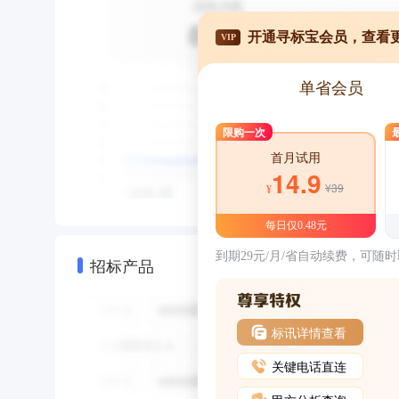
开通寻标宝会员，查看
VIP
单省会员
限购一次
首月试用
14.9
¥39
¥
每日仅0.48元
到期29元/月/省自动续费，可随
招标产品
标讯详情查看
关键电话直连