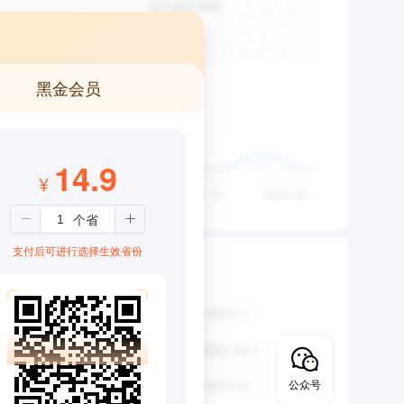
黑金会员
14.9
¥
支付后可进行选择生效省份
公众号