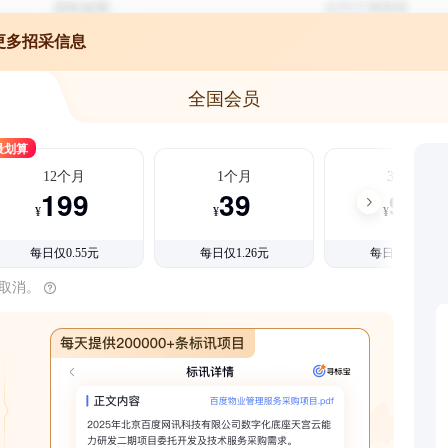
更多招采信息
全国会员
最划算
12个月
1个月
3个月
199
39
99
¥
¥
¥
每日仅0.55元
每日仅1.26元
每日仅1.08元
时取消。