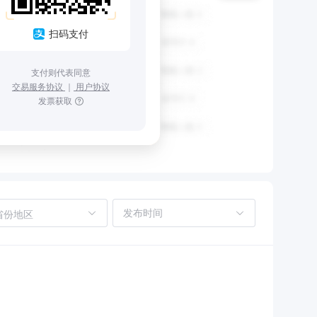
扫码支付
支付则代表同意
交易服务协议
｜
用户协议
发票获取
省份地区