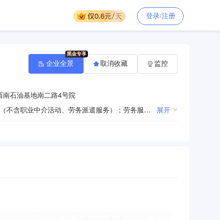
登录/注册
企业全景
取消收藏
监控
西南石油基地南二路4号院
一般项目：酒店管理；日用百货销售；物业管理；食用农产品初加工；单位后勤管理服务；人力资源服务（不含职业中介活动、劳务派遣服务）；劳务服务（不含劳务派遣）；会议及展览服务（出国办展须经相关部门审批）；礼仪服务；洗车服务；家政服务；普通货物仓储服务（不含危险化学品等需许可审批的项目）；城市绿化管理；住房租赁；非居住房地产租赁；食用农产品批发；鲜肉批发；鲜蛋批发；新鲜水果批发；新鲜蔬菜批发；水产品零售；鲜蛋零售；鲜肉零售；未经加工的坚果、干果销售；专业保洁、清洗、消毒服务；初级农产品收购；食品互联网销售（仅销售预包装食品）；停车场服务。（除依法须经批准的项目外，凭营业执照依法自主开展经营活动）许可项目：餐饮服务；住宿服务；烟草制品零售；食品销售；酒类经营。（依法须经批准的项目，经相关部门批准后方可开展经营活动，具体经营项目以相关部门批准文件或许可证件为准）
展开