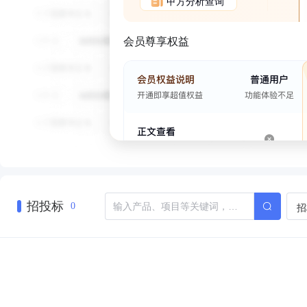
甲方分析查询
会员尊享权益
招投标
招
0