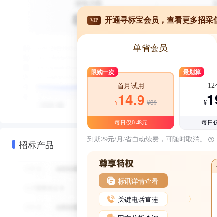
开通寻标宝会员，查看更多招采
VIP
单省会员
限购一次
最划算
1
首月试用
1
14.9
¥39
¥
¥
每日仅0.48元
每日仅
到期29元/月/省自动续费，可随时取消。
招标产品
标讯详情查看
关键电话直连