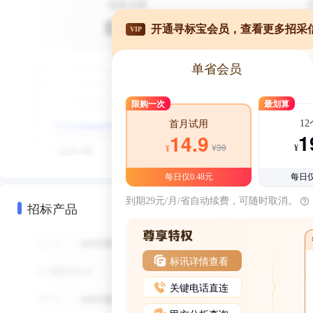
开通寻标宝会员，查看更多招采
VIP
单省会员
限购一次
最划算
1
首月试用
1
14.9
¥39
¥
¥
每日仅0.48元
每日仅
到期29元/月/省自动续费，可随时取消。
招标产品
标讯详情查看
关键电话直连