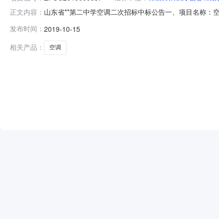
山东省**第二中学空调二次招标中标公告一、项目名称：空调二次招标
正文内容：
购方式:集中采购货物类六、中标情况：中标人（公司名称）：
发布时间：
2019-10-15
员会成员名单：宋兆海,范书锋,刘莉,孙强,刘清华主要中
相关产品：
空调