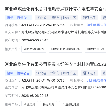
河北峰煤焦化有限公司阻燃带屏蔽计算机电缆等安全材料购
招标｜招标公告
河北省｜邯郸市｜峰峰矿区
通讯电子
货
项目编号：
JZEG-FF-26-G1-W-0015784
招标单位：
河北峰煤焦
河北峰煤焦化有限公司阻燃带屏蔽计算机电缆等安全材料购置L2
正文内容：
26-G1-W-0015784采购经理李路路-13831019307
发布时间：
2026-08-06 20:49
数量计量单位交货期备注B12阻燃带屏蔽计算机电缆ZR-DJYP
相关产品：
铜芯绝缘软电线
阻燃带屏蔽计算机电缆
阻燃控制电缆
河北峰煤焦化有限公司高温光纤等安全材料购置L20260
招标｜招标公告
河北省｜邯郸市｜峰峰矿区
通讯电子
货
项目编号：
JZEG-FF-26-G1-W-0015783
招标单位：
河北峰煤焦
河北峰煤焦化有限公司高温光纤等安全材料购置L202608060
正文内容：
理李路路-13831019307报名截止时间2026-08-1
发布时间：
2026-08-06 20:43
B12CP通讯处理器6GK1162-3AA00原厂家为西门子1个接
相关产品：
高温光纤
接近开关
CP通讯处理器