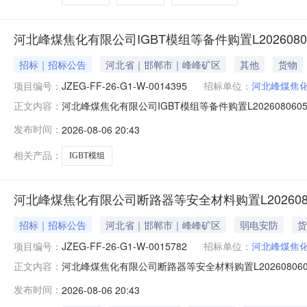
河北峰煤焦化有限公司IGBT模组等备件购置L2026080
招标｜招标公告
河北省｜邯郸市｜峰峰矿区
其他
货物
项目编号：
JZEG-FF-26-G1-W-0014395
招标单位：
河北峰煤焦
河北峰煤焦化有限公司IGBT模组等备件购置L2026080605(
正文内容：
0014395采购经理李路路-13831019307报名截止时间
发布时间：
2026-08-06 20:43
单位交货期备注B11IGBT模组F4/5/15负责现场安装2
相关产品：
IGBT模组
河北峰煤焦化有限公司断路器等安全材料购置L202608
招标｜招标公告
河北省｜邯郸市｜峰峰矿区
弱电安防
货
项目编号：
JZEG-FF-26-G1-W-0015782
招标单位：
河北峰煤焦
河北峰煤焦化有限公司断路器等安全材料购置L2026080601
正文内容：
路路-13831019307报名截止时间2026-08-1010
发布时间：
2026-08-06 20:43
路器10A2P7个接到需方通知后30日内送货B12开关电源10