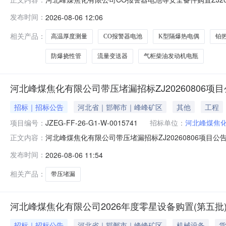
JZEG-FF-26-G1-W-0013382采购经理#联系人#-#
发布时间：
2026-08-06 12:06
格型号采购数量计量单位交货期备注B11CO报警器电池CR
相关产品：
高温厚度测量
CO报警器电池
K型隔爆热电偶
铂
防爆挠性管
流量变送器
气柜柴油发动机电瓶
河北峰煤焦化有限公司带压堵漏招标ZJ20260806项
招标｜招标公告
河北省｜邯郸市｜峰峰矿区
其他
工程
项目编号：
JZEG-FF-26-G1-W-0015741
招标单位：
河北峰煤焦
河北峰煤焦化有限公司带压堵漏招标ZJ20260806项目公告河北峰
正文内容：
截止时间2026-08-1010:00报价截止时间2026-0
发布时间：
2026-08-06 11:54
处接到需方通知10日内维修完成B11带压堵漏（直管）φ≤8
相关产品：
带压堵漏
河北峰煤焦化有限公司2026年度零星设备购置(第五批
招标｜招标公告
河北省｜邯郸市｜峰峰矿区
机械设备
货