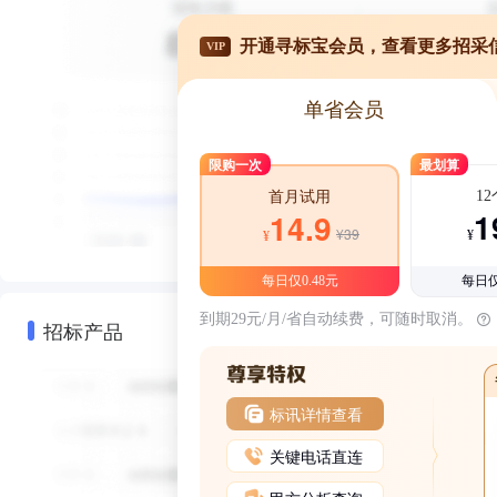
开通寻标宝会员，查看更多招采
VIP
单省会员
限购一次
最划算
1
首月试用
1
14.9
¥39
¥
¥
每日仅0.48元
每日仅
到期29元/月/省自动续费，可随时取消。
招标产品
标讯详情查看
关键电话直连