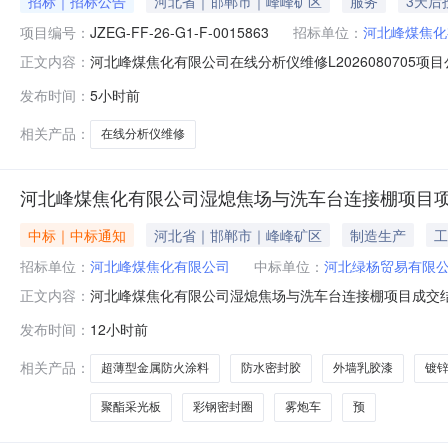
招标｜招标公告
河北省｜邯郸市｜峰峰矿区
服务
3天后
项目编号：
JZEG-FF-26-G1-F-0015863
招标单位：
河北峰煤焦化
河北峰煤焦化有限公司在线分析仪维修L2026080705项目公告
正文内容：
磊-15033025852报名截止时间2026-08-1110:
发布时间：
5小时前
分析仪维修TA50001台接到甲方通知后30日内维修完成
相关产品：
在线分析仪维修
河北峰煤焦化有限公司湿熄焦场与洗车台连接棚项目
中标｜中标通知
河北省｜邯郸市｜峰峰矿区
制造生产
工
招标单位：
河北峰煤焦化有限公司
中标单位：
河北绿杨贸易有限
河北峰煤焦化有限公司湿熄焦场与洗车台连接棚项目成交结
正文内容：
1960.06㎡41.0200000080401.661231.520000
发布时间：
12小时前
7.47t6474.6000000048365.2626435.643500004
相关产品：
超薄型金属防火涂料
防水密封胶
外墙乳胶漆
镀
聚酯采光板
彩钢密封圈
雾炮车
预