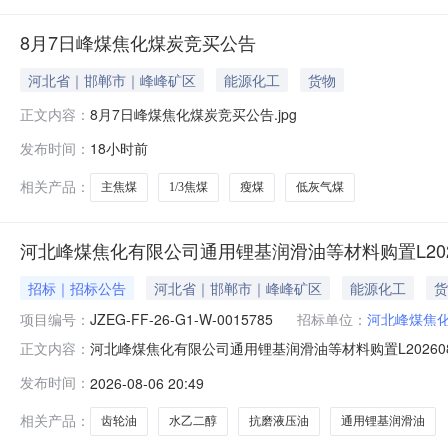
8月7日峰煤焦化煤炭竞买公告
河北省｜邯郸市｜峰峰矿区
能源化工
货物
8月7日峰煤焦化煤炭竞买公告.jpg
正文内容：
发布时间：
18小时前
相关产品：
主焦煤
1/3焦煤
瘦煤
低灰气煤
河北峰煤焦化有限公司通用锂基润滑油等材料购置L2026
招标｜招标公告
河北省｜邯郸市｜峰峰矿区
能源化工
货
项目编号：
JZEG-FF-26-G1-W-0015785
招标单位：
河北峰煤焦
河北峰煤焦化有限公司通用锂基润滑油等材料购置L20260806
正文内容：
购经理李路路-13831019307报名截止时间2026-08
发布时间：
2026-08-06 20:49
备注B12通用锂基润滑油2#锂基脂每桶15kg需选用长城
相关产品：
齿轮油
水乙二醇
抗磨液压油
通用锂基润滑油