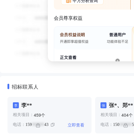
甲方分析查询
会员尊享权益
招标联系人
李**
张*、郑**
李
张
个
个
459
404
相关项目：
相关项目：
立即查看
电话：
159
43
电话：
150
5
******
******