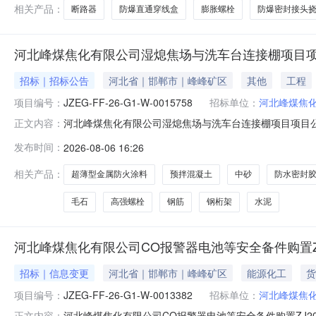
相关产品：
断路器
防爆直通穿线盒
膨胀螺栓
防爆密封接头
河北峰煤焦化有限公司湿熄焦场与洗车台连接棚项目
招标｜招标公告
河北省｜邯郸市｜峰峰矿区
其他
工程
项目编号：
JZEG-FF-26-G1-W-0015758
招标单位：
河北峰煤焦
河北峰煤焦化有限公司湿熄焦场与洗车台连接棚项目项目公告河北
正文内容：
林-15033877068报名截止时间2026-08-0712:
发布时间：
2026-08-06 16:26
筋Φ10以内0.9t7天1002钢筋Φ20以内1.58t7天1003预拌混
相关产品：
超薄型金属防火涂料
预拌混凝土
中砂
防水密封
毛石
高强螺栓
钢筋
钢桁架
水泥
河北峰煤焦化有限公司CO报警器电池等安全备件购置ZJ2
招标｜信息变更
河北省｜邯郸市｜峰峰矿区
能源化工
货
项目编号：
JZEG-FF-26-G1-W-0013382
招标单位：
河北峰煤焦
河北峰煤焦化有限公司CO报警器电池等安全备件购置ZJ202
正文内容：