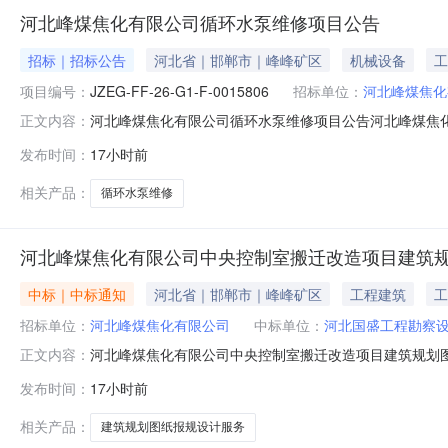
河北峰煤焦化有限公司循环水泵维修项目公告
招标｜招标公告
河北省｜邯郸市｜峰峰矿区
机械设备
工
项目编号：
JZEG-FF-26-G1-F-0015806
招标单位：
河北峰煤焦化
河北峰煤焦化有限公司循环水泵维修项目公告河北峰煤焦化有限公司循环
正文内容：
报价截止时间2026-08-1011:01采购明细信息：物资
发布时间：
17小时前
5日内维修完成项目要求：1.保证金金额：0元2.商务条
相关产品：
循环水泵维修
河北峰煤焦化有限公司中央控制室搬迁改造项目建筑
中标｜中标通知
河北省｜邯郸市｜峰峰矿区
工程建筑
工
招标单位：
河北峰煤焦化有限公司
中标单位：
河北国盛工程勘察
河北峰煤焦化有限公司中央控制室搬迁改造项目建筑规划
正文内容：
单位C12河北峰煤焦化有限公司中央控制室搬迁改造项目建筑规划图纸报
发布时间：
17小时前
工程勘察设计咨询有限公司河北峰煤焦化有限公司2026年
相关产品：
建筑规划图纸报规设计服务