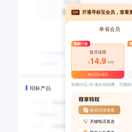
开通寻标宝会员，查看
VIP
单省会员
限购一次
首月试用
14.9
¥39
¥
每日仅0.48元
到期29元/月/省自动续费，可随
招标产品
标讯详情查看
关键电话直连