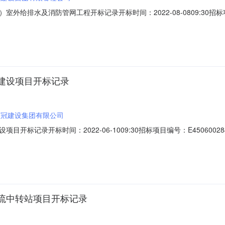
排水及消防管网工程开标记录开标时间：2022-08-0809:30招标项目编
记录内容投标人名称:十一冶建设集团有限责任公司;项目负责人:;报价:0.00元/%
负责人:;报价:18996008.45元/%;工期:120日历天;质量要求:;
建设项目开标记录
恒冠建设集团有限公司
记录开标时间：2022-06-1009:30招标项目编号：E450600284
建设集团有限公司;项目负责人:;报价:0.00元/%;工期:日历天;质量要求:;
/%;工期:日历天;质量要求:;保证金金额:0.00元,投标文件递交时间:
流中转站项目开标记录