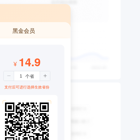
黑金会员
14.9
¥
支付后可进行选择生效省份