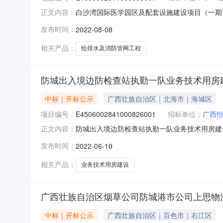
白沙湾国际医学园区及配套设施建设项目（一期）室外给
正文内容：
开标室03开标时间2022-08-0809:30开标
发布时间：
2022-08-08
间:未上传,投标人名称:广西鑫豪建筑工程有限公司;项目
相关产品：
给排水及消防管网工程
防城出入境边防检查站执勤一队业务技术用房
中标｜开标公示
广西壮族自治区｜北海市｜海城区
项目编号：
E4506002841000826001
招标单位：
广西
防城出入境边防检查站执勤一队业务技术用房建设项目开标
正文内容：
06-1009:30开标记录内容投标人名称:广西恒冠
发布时间：
2022-06-10
国中建设工程有限公司;项目负责人:;报价:0.00元
相关产品：
业务技术用房建设
广西壮族自治区烟草公司防城港市公司上思物
中标｜开标公示
广西壮族自治区｜百色市｜右江区