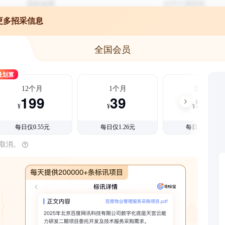
更多招采信息
全国会员
最划算
12个月
1个月
3个月
199
39
99
¥
¥
¥
每日仅0.55元
每日仅1.26元
每日仅1.08元
时取消。