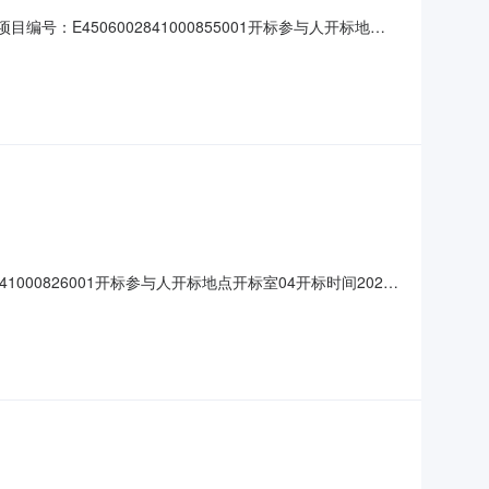
号：E4506002841000855001开标参与人开标地点
;工期:日历天;质量要求:;保证金金额:0.00元,投标文件递交时
1000826001开标参与人开标地点开标室04开标时间2022-
保证金金额:0.00元,投标文件递交时间:未上传,投标人名称:广西