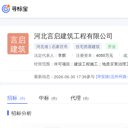
河北言启建筑工程有限公司
言启
建筑
河北省 | 石家庄市
住宅房屋建筑
开业
法定代表人：
李辉
注册资本：
4050万元
成
经营范围：
最新动态：
参与
[华安路(北外环路
2026-06-30 17:36
招标
中标
代理
（0）
（0）
（0）
招标分析