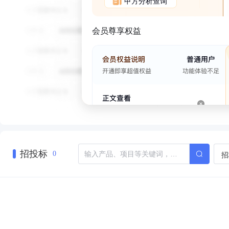
甲方分析查询
会员尊享权益
招投标
招
0