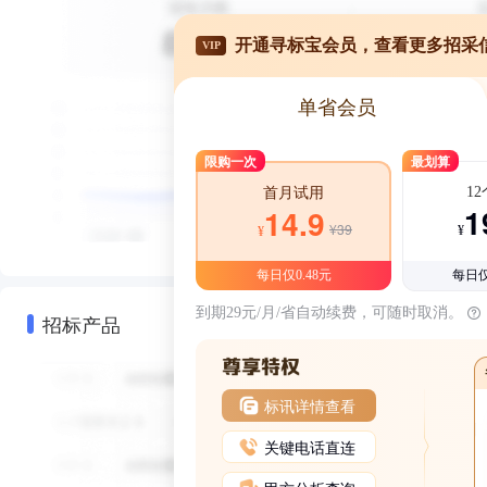
开通寻标宝会员，查看更多招采
VIP
单省会员
限购一次
最划算
1
首月试用
1
14.9
¥39
¥
¥
每日仅0.48元
每日仅
到期29元/月/省自动续费，可随时取消。
招标产品
标讯详情查看
关键电话直连