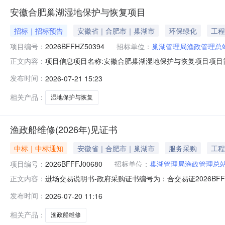
安徽合肥巢湖湿地保护与恢复项目
招标｜招标预告
安徽省｜合肥市｜巢湖市
环保绿化
工程
项目编号：
2026BFFHZ50394
招标单位：
巢湖管理局渔政管理总
项目信息项目名称:安徽合肥巢湖湿地保护与恢复项目项目简号:2
正文内容：
资源交易中心预算金额（万元）:117.32采购方式:公开招标
发布时间：
2026-07-21 15:23
资源交易集团项目管理有限公司项目建立时间:2026-07-2
相关产品：
湿地保护与恢复
渔政船维修(2026年)见证书
中标｜中标通知
安徽省｜合肥市｜巢湖市
服务采购
工程
项目编号：
2026BFFFJ00680
招标单位：
巢湖管理局渔政管理总
进场交易说明书-政府采购证书编号为：合交易证2026BFF
正文内容：
进行见证。兹证:采购人巢湖管理局渔政管理总站项目名称渔政
发布时间：
2026-07-20 11:16
交易集团项目管理有限公司监管部门合肥市公共资源交易
有限公司统
相关产品：
渔政船维修