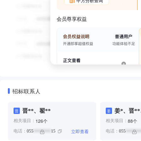
甲方分析查询
会员尊享权益
招标联系人
晋**、翟**
姜*、晋**
晋
姜
个
个
126
88
相关项目：
相关项目：
立即查看
电话：
055
15
电话：
055
********
*******