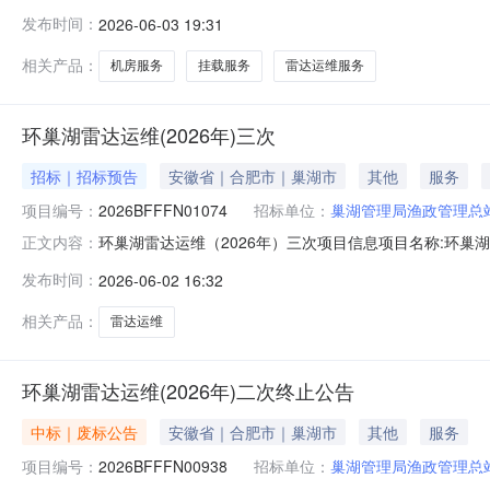
电子服务系统获取采购文件，并于2026年06月16日14点
发布时间：
2026-06-03 19:31
次采购方式：竞争性磋商预算金额：58.83万元最高限价
1年。
相关产品：
机房服务
挂载服务
雷达运维服务
环巢湖雷达运维(2026年)三次
招标｜招标预告
安徽省｜合肥市｜巢湖市
其他
服务
项目编号：
2026BFFFN01074
招标单位：
巢湖管理局渔政管理总
环巢湖雷达运维（2026年）三次项目信息项目名称:环巢湖雷
正文内容：
号:FS34010120261241号交易平台:安徽合肥公共资源
发布时间：
2026-06-02 16:32
合肥市公共资源交易监督管理局代理机构:安徽公共资源交易集
相关产品：
雷达运维
环巢湖雷达运维(2026年)二次终止公告
中标｜废标公告
安徽省｜合肥市｜巢湖市
其他
服务
项目编号：
2026BFFFN00938
招标单位：
巢湖管理局渔政管理总