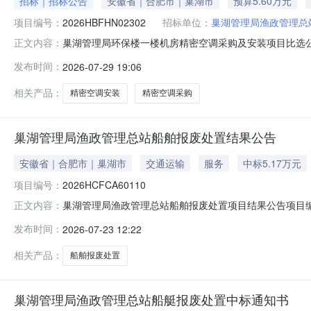
招标｜招标公告
安徽省｜合肥市｜巢湖市
预算5.60万元
项目编号：
2026HBFHN02302
招标单位：
巢湖管理局渔政管理总
巢湖管理局环保楼一楼机房精密空调采购及安装项目比选
正文内容：
项目采购项目的潜在供应商应在安徽公共资源交易集团电子交
发布时间：
2026-07-29 19:06
件。一、项目基本情况项目编号：2026HBFHN023
湖管理局环保楼一楼机房精
相关产品：
精密空调安装
精密空调采购
巢湖管理局渔政管理总站船舶报废处置结果公告
安徽省｜合肥市｜巢湖市
交通运输
服务
中标5.17万元
项目编号：
2026HCFCA60110
巢湖管理局渔政管理总站船舶报废处置项目结果公告项目编号：
正文内容：
局渔政管理总站报废船舶进行公开转让，7月23日确定了
发布时间：
2026-07-23 12:22
1.8337万元成交人：安徽侨锋建设工程有限公司成交金额：5
相关产品：
船舶报废处置
巢湖管理局渔政管理总站船艇报废处置中标通知书