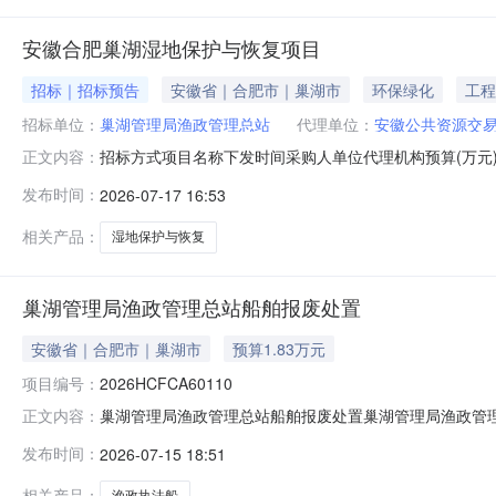
安徽合肥巢湖湿地保护与恢复项目
招标｜招标预告
安徽省｜合肥市｜巢湖市
环保绿化
工程
招标单位：
巢湖管理局渔政管理总站
代理单位：
安徽公共资源交
招标方式项目名称下发时间采购人单位代理机构预算(万元)
正文内容：
目管理有限公司117.32FS34010120262154号
发布时间：
2026-07-17 16:53
相关产品：
湿地保护与恢复
巢湖管理局渔政管理总站船舶报废处置
安徽省｜合肥市｜巢湖市
预算1.83万元
项目编号：
2026HCFCA60110
巢湖管理局渔政管理总站船舶报废处置巢湖管理局渔政管理总
正文内容：
政管理总站委托方承诺委托方承诺本次转让行为已履行了
发布时间：
2026-07-15 18:51
性、准确性和有效性负责。公告及竞价期限1.公告期：2026年7月
相关产品：
渔政执法船