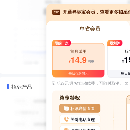
开通寻标宝会员，查看更多招采
VIP
单省会员
限购一次
最划算
1
首月试用
1
14.9
¥39
¥
¥
每日仅0.48元
每日仅
到期29元/月/省自动续费，可随时取消。
招标产品
标讯详情查看
关键电话直连