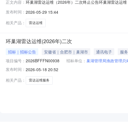
环巢湖雷达运维（2026年）二次终止公告环巢湖雷达运维（2
正文内容：
二次二、项目终止的原因有效供应商不足规定数量，本次
发布时间：
2026-05-29 15:44
理总站地址：合肥市巢湖市半汤路与姥山路交叉口联系方式：
2588号（
相关产品：
雷达运维
环巢湖雷达运维(2026年)二次
招标｜招标公告
安徽省｜合肥市｜巢湖市
通讯电子
服务
项目编号：
2026BFFFN00938
招标单位：
巢湖管理局渔政管理总
发布时间：
2026-05-18 20:52
相关产品：
雷达运维服务
NEW
HOT
5折起