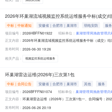
2026年环巢湖流域视频监控系统运维服务中标(成交)
中标｜中标通知
安徽省｜合肥市｜巢湖市
弱电安防
服务
项目编号：
2026HBFFN01922
招标单位：
巢湖管理局渔政管理总
2026年环巢湖流域视频监控系统运维服务中标（成交）结果
正文内容：
标题文档供应商名称：中国铁塔股份有限公司安徽省分公司
发布时间：
2026-06-30 19:26
拾贰万肆仟柒佰元整（大写）（124700.00元）四、
费用。2
相关产品：
视频监控系统运维服务
环巢湖雷达运维(2026年)三次第1包
中标｜合同公告
安徽省｜合肥市｜巢湖市
其他
服务
项目编号：
2026BFFFN01074
招标单位：
巢湖管理局渔政管理总
环巢湖雷达运维（2026年）三次第1包一、合同编号：2026B
正文内容：
称：环巢湖雷达运维（2026年）三次第1包五、合同主体采
发布时间：
2026-06-26 20:19
口联系方式：0551-88178825供应商（乙方）：中国铁塔