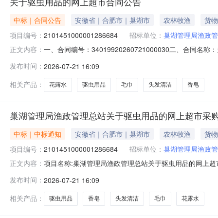
关于驱虫用品的网上超市合同公告
中标｜合同公告
安徽省｜合肥市｜巢湖市
农林牧渔
货物
项目编号：
2101451000001286684
招标单位：
巢湖管理局渔政管
一、合同编号：34019920260721000030二、合
正文内容：
目五、合同主体采购人（甲方）：巢湖管理局渔政管理总站地
发布时间：
2026-07-21 16:09
安徽省合肥市巢湖市安徽省合肥市巢湖市南巢商业街四街83号
相关产品：
花露水
驱虫用品
毛巾
头发清洁
香皂
巢湖管理局渔政管理总站关于驱虫用品的网上超市采
中标｜中标通知
安徽省｜合肥市｜巢湖市
农林牧渔
货物
项目编号：
2101451000001286684
招标单位：
巢湖管理局渔政管
项目名称:巢湖管理局渔政管理总站关于驱虫用品的网上超市采
正文内容：
管理局渔政管理总站关于驱虫用品的网上超市采购项目采购项目项
发布时间：
2026-07-21 16:09
理总站采购单位地址:巢湖市姥山路巢湖管理局环保楼三、成交
相关产品：
驱虫用品
香皂
头发清洁
毛巾
花露水