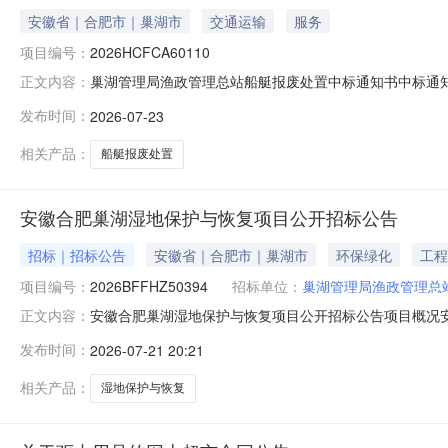
安徽省｜合肥市｜巢湖市
交通运输
服务
项目编号：
2026HCFCA60110
巢湖管理局渔政管理总站船艇报废处置中标通知书中标通知书信
正文内容：
站代理机构:合肥市产权交易中心中标（成交）单位:中标（成交
发布时间：
2026-07-23
通知书信息标的编号:2026HCFCA60110标的名称:
相关产品：
船艇报废处置
安徽合肥巢湖湿地保护与恢复项目公开招标公告
招标｜招标公告
安徽省｜合肥市｜巢湖市
环保绿化
工程
项目编号：
2026BFFHZ50394
招标单位：
巢湖管理局渔政管理总
安徽合肥巢湖湿地保护与恢复项目公开招标公告项目概况
正文内容：
电子服务系统获取招标文件，并于2026年08月11日11点
发布时间：
2026-07-21 20:21
目预算金额：117.32万元最高限价：117.32万元采
成全部
相关产品：
湿地保护与恢复