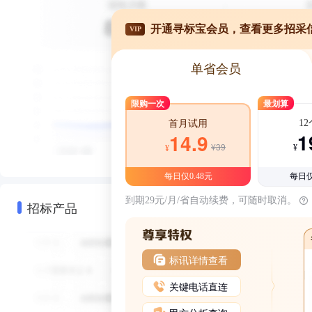
开通寻标宝会员，查看更多招采
VIP
单省会员
限购一次
最划算
1
首月试用
1
14.9
¥39
¥
¥
每日仅0.48元
每日仅
到期29元/月/省自动续费，可随时取消。
招标产品
标讯详情查看
关键电话直连