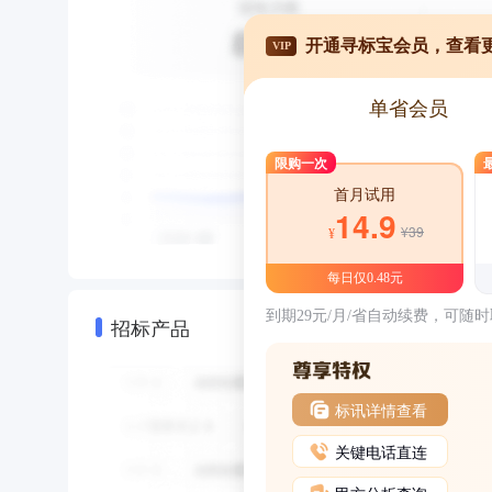
开通寻标宝会员，查看
VIP
单省会员
限购一次
首月试用
14.9
¥39
¥
每日仅0.48元
到期29元/月/省自动续费，可随
招标产品
标讯详情查看
关键电话直连