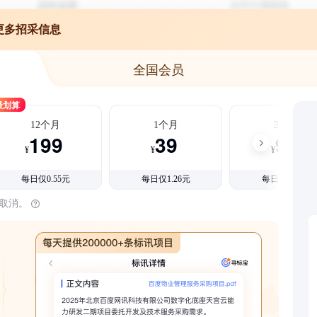
更多招采信息
全国会员
最划算
12个月
1个月
3个月
199
39
99
¥
¥
¥
每日仅0.55元
每日仅1.26元
每日仅1.08元
时取消。