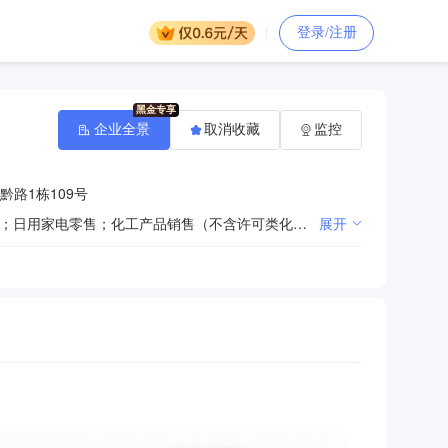
登录/注册
企业全景
取消收藏
监控
路1栋109号
一般项目：日用百货销售；网络设备销售；针纺织品销售；五金产品零售；刀具销售；日用化学产品销售；日用家电零售；化工产品销售（不含许可类化工产品）；商务代理代办服务；通讯设备销售；照相机及器材销售；金银制品销售；眼镜销售（不含隐形眼镜）；家用视听设备销售；钟表销售；工艺美术品及礼仪用品销售（象牙及其制品除外）；电子产品销售；珠宝首饰零售；服装服饰零售；鞋帽零售；租赁服务（不含许可类租赁服务）；文具用品零售；玩具销售；农副产品销售；食用农产品零售；水产品零售；办公设备耗材销售；包装服务；食品用塑料包装容器工具制品销售；第二类医疗器械销售；服装制造；广告制作；柜台、摊位出租；游乐园服务；特殊医学用途配方食品销售；鲜肉零售；食品用洗涤剂销售；皮革销售；箱包销售；保健食品（预包装）销售；化妆品零售；养生保健服务（非医疗）；食品销售（仅销售预包装食品）；婴幼儿配方乳粉及其他婴幼儿配方食品销售；礼品花卉销售；宠物服务（不含动物诊疗）；宠物销售；停车场服务；摩托车及零配件零售；电动自行车销售；通讯设备修理。（除依法须经批准的项目外，凭营业执照依法自主开展经营活动）许可项目：食品销售；食品互联网销售；出版物零售；烟草制品零售；电子烟零售；酒类经营；粮食加工食品生产；生活美容服务；城市配送运输服务（不含危险货物）。（依法须经批准的项目，经相关部门批准后方可开展经营活动，具体经营项目以相关部门批准文件或许可证件为准）
展开