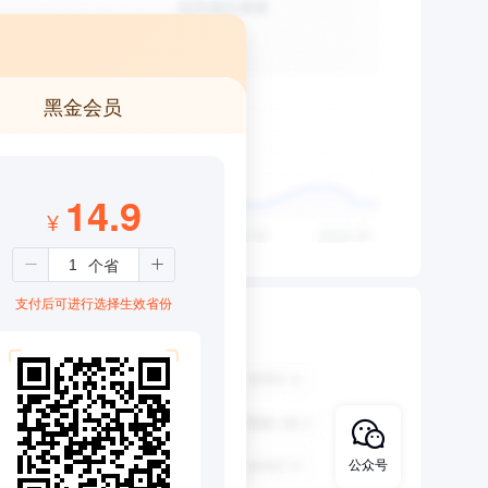
黑金会员
14.9
¥
支付后可进行选择生效省份
公众号