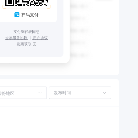
扫码支付
支付则代表同意
交易服务协议
｜
用户协议
发票获取
省份地区