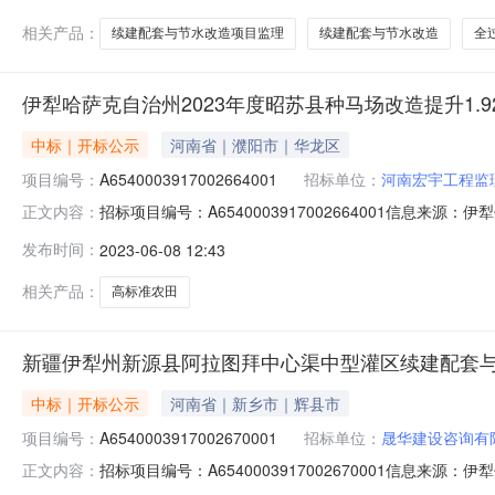
相关产品：
续建配套与节水改造项目监理
续建配套与节水改造
全
伊犁哈萨克自治州2023年度昭苏县种马场改造提升1.
中标｜开标公示
河南省｜濮阳市｜华龙区
项目编号：
A6540003917002664001
招标单位：
河南宏宇工程监
招标项目编号：A6540003917002664001信息
正文内容：
录开标时间：2023-06-0710:30信息来源：伊犁州公
发布时间：
2023-06-08 12:43
工程监理咨询有限公司;项目负责人:*艳;报价:0.00元/%;工
相关产品：
高标准农田
新疆伊犁州新源县阿拉图拜中心渠中型灌区续建配套与节
中标｜开标公示
河南省｜新乡市｜辉县市
项目编号：
A6540003917002670001
招标单位：
晟华建设咨询有
招标项目编号：A6540003917002670001信
正文内容：
开标时间：2023-06-0710:30信息来源：伊犁州公共