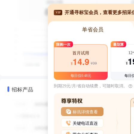
开通寻标宝会员，查看更多招采
VIP
单省会员
限购一次
最划算
1
首月试用
1
14.9
¥39
¥
¥
每日仅0.48元
每日仅
到期29元/月/省自动续费，可随时取消。
招标产品
标讯详情查看
关键电话直连