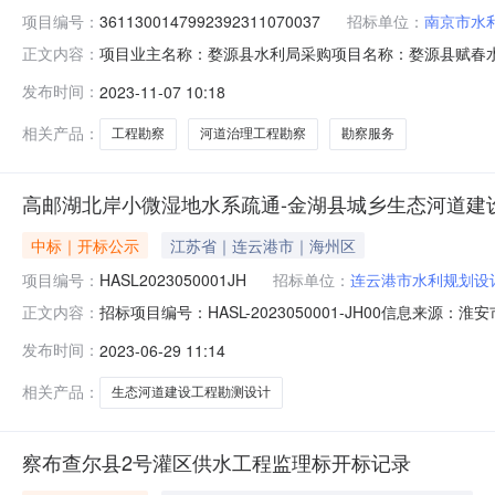
项目编号：
3611300147992392311070037
招标单位：
南京市水
项目业主名称：婺源县水利局采购项目名称：婺源县赋春
正文内容：
3611300147992392311070037项目规模：
发布时间：
2023-11-07 10:18
同时间：3（个工作日）合同备案时间：5（个工作日）资
电勘察设计咨询有限公司,水发规划设计
相关产品：
工程勘察
河道治理工程勘察
勘察服务
高邮湖北岸小微湿地水系疏通-金湖县城乡生态河道建
中标｜开标公示
江苏省｜连云港市｜海州区
项目编号：
HASL2023050001JH
招标单位：
连云港市水利规划设
招标项目编号：HASL-2023050001-JH00信息
正文内容：
2820:24信息来源：淮安市公共资源交易系统开标参与人开
发布时间：
2023-06-29 11:14
目负责人:张应奎;报价:93.00元/%;工期:100日历
相关产品：
生态河道建设工程勘测设计
察布查尔县2号灌区供水工程监理标开标记录