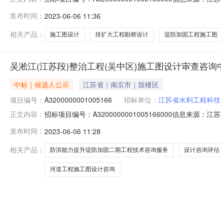
0516:56信息来源：江苏水利工程建设交易平台根据工
发布时间：
2023-06-06 11:36
评标工作已经结束，评标结果已经确定，现将评标结果公
限公司(副联单位：
相关产品：
施工图设计
排扩大工程勘察设计
堤防加固工程施工图
吴淞江(江苏段)整治工程(吴中区)施工图设计审查咨
中标｜候选人公示
江苏省｜南京市｜鼓楼区
项目编号：
A3200000001005166
招标单位：
江苏省水利工程科技
招标项目编号：A3200000001005166000信息
正文内容：
0516:57信息来源：江苏水利工程建设交易平台根据
发布时间：
2023-06-06 11:28
的评标工作已经结束，评标结果已经确定，现将评标结果
限公司上海勘测设
相关产品：
防洪能力提升堤防加固二期工程技术咨询服务
设计咨询评估
河道工程施工图设计咨询