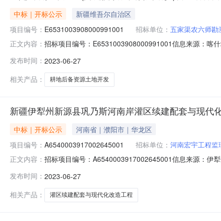
中标｜开标公示
新疆维吾尔自治区
项目编号：
E6531003908000991001
招标单位：
五家渠农六师勘
招标项目编号：E6531003908000991001信
正文内容：
2023-06-2710:30信息来源：喀什地区公共资源交易
发布时间：
2023-06-27
目负责人:邹伟;报价:0.00元/%;工期:日历天;质量要求:;保证金金
相关产品：
耕地后备资源土地开发
新疆伊犁州新源县巩乃斯河南岸灌区续建配套与现代
中标｜开标公示
河南省｜濮阳市｜华龙区
项目编号：
A6540003917002645001
招标单位：
河南宏宇工程监
招标项目编号：A6540003917002645001信
正文内容：
2023-06-2710:30信息来源：伊犁州公共资源电子交
发布时间：
2023-06-27
有限公司;项目负责人:朱良才;报价:0.00元/%;工期:日历
相关产品：
灌区续建配套与现代化改造工程