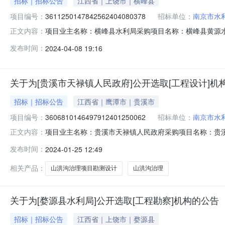
招标｜招标公告
江西省｜上饶市｜横峰县
项目编号：
3611250147842562404080378
招标单位：
南京市水
项目业主名称：横峰县水利局采购项目名称：横峰县黄源水库大坝
正文内容：
3611250147842562404080378项目规模：
发布时间：
2024-04-08 19:16
时间：3（个工作日）签订合同时间：15（个工作日）合
关于为[贵溪市天禄镇人民政府]公开选取[工程设计]机
招标｜招标公告
江西省｜鹰潭市｜贵溪市
项目编号：
3606810146497912401250062
招标单位：
南京市水
项目业主名称：贵溪市天禄镇人民政府采购项目名称：贵
正文内容：
3606810146497912401250062项目规模：
发布时间：
2024-01-25 12:49
市天禄镇罗湾村山洪沟治理项目初步设计、招标、施工图阶
30（个工作日）资质要求：
相关产品：
山洪沟治理项目勘测设计
山洪沟治理
关于为[婺源县水利局]公开选取[工程勘察]机构的公告
招标｜招标公告
江西省｜上饶市｜婺源县