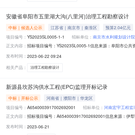
安徽省阜阳市五里湖大沟(八里河)治理工程勘察设计
中标｜候选人公示
江苏省｜南京市｜秦淮区
预算2.04亿元
项目编号：
YS2023SL0005-1-1
招标单位：
南京市水利规划设计院
招标项目编号：YS2023SL0005-1信息来源：阜阳市公
正文内容：
阳市公共资源交易平台电子交易系统安徽省阜阳市五里湖大
发布时间：
2023-06-22 09:24
YS2023SL0005-1-1招标方式：公开招标开标时间：2023-
相关产品：
治理工程勘察设计
新源县坎苏沟供水工程(EPC)监理开标记录
中标｜开标公示
河南省｜濮阳市｜华龙区
项目编号：
A6540003917002692001
招标单位：
河南宏宇工程监
招标项目编号：A6540003917002692001信息来源
正文内容：
共资源电子交易平台开标参与人开标地点州本级交易中心开标室二
发布时间：
2023-06-21
元/%;工期:日历天;质量要求:;保证金金额:0.00元,投标