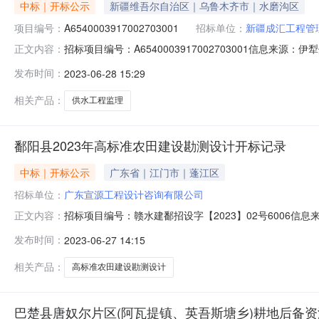
中标｜开标公示
新疆维吾尔自治区｜乌鲁木齐市｜水磨沟区
项目编号：
A6540003917002703001
招标单位：
新疆成汇工程管
招标项目编号：A6540003917002703001信息来
正文内容：
资源电子交易平台开标参与人开标地点州本级交易中心开标室一开标
发布时间：
2023-06-28 15:29
工期:日历天;质量要求:;保证金金额:0.00元,投标文件递
相关产品：
供水工程监理
鄱阳县2023年高标准农田建设勘测设计开标记录
中标｜开标公示
广东省｜江门市｜蓬江区
招标单位：
广东宣源工程设计咨询有限公司
招标项目编号：赣水建鄱招设字【2023】02号6006信息
正文内容：
饶市公共资源交易中心开标参与人开标地点不见面开标3室开标时间
发布时间：
2023-06-27 14:15
历天;质量要求:;保证金金额:0.00元,投标文件递交时间:未
相关产品：
高标准农田建设勘测设计
巴楚县唐奴尔片区(阿瓦提镇、英吾斯塘乡)耕地后备