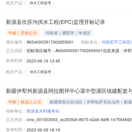
相关产品：
供水工程监理
新源县坎苏沟供水工程(EPC)监理开标记录
中标｜开标公示
河南省｜濮阳市｜华龙区
项目编号：
A6540003917002655001
招标单位：
河南宏宇工程监
招标项目编号：A6540003917002655001信息来源
正文内容：
共资源电子交易平台开标参与人开标地点州本级交易中心开标室二
发布时间：
2023-06-16 12:45
元/%;工期:日历天;质量要求:;保证金金额:0.00元,投
相关产品：
供水工程监理
新疆伊犁州新源县阿拉图拜中心渠中型灌区续建配套与节
中标｜候选人公示
新疆维吾尔自治区｜伊犁哈萨克自治州｜新源
招标单位：
新源县水利服务站
cms_001003003_ac253fa9-8670-42a0-
正文内容：
布时间:2023-06-0900:00浏览0次新疆伊犁州
发布时间：
2023-06-09 18:19
中型灌区续建配套与节水改造项目（EPC）监理标段建