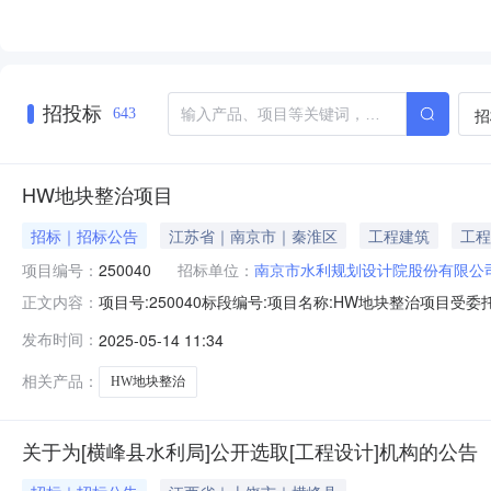
招投标
招
643
HW地块整治项目
招标｜招标公告
江苏省｜南京市｜秦淮区
工程建筑
工程
项目编号：
250040
招标单位：
南京市水利规划设计院股份有限公
项目号:250040标段编号:项目名称:HW地块整治项目
正文内容：
日期:20250514104755250040--HW地块整治项目设
发布时间：
2025-05-14 11:34
相关产品：
HW地块整治
关于为[横峰县水利局]公开选取[工程设计]机构的公告