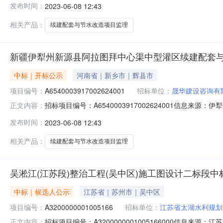
发布时间：
2023-06-08 12:43
询有限公司;项目负责人:曹守兵;报价:0.00元/%;工期:日历天;质
相关产品：
续建配套与节水改造项目监理
新疆伊犁州新源县阿拉图拜中心渠中型灌区续建配套与节
中标｜开标公示
河南省｜新乡市｜辉县市
项目编号：
A6540003917002624001
招标单位：
晟华建设咨询有
招标项目编号：A6540003917002624001信
正文内容：
开标时间：2023-06-0710:30信息来源：伊犁州公共
发布时间：
2023-06-08 12:43
询有限公司;项目负责人:曹守兵;报价:0.00元/%;工期:日
相关产品：
续建配套与节水改造项目监理
吴淞江(江苏段)整治工程(吴中区)施工图设计二标段
中标｜候选人公示
江苏省｜苏州市｜吴中区
项目编号：
A3200000001005166
招标单位：
江苏省太湖水利规划
招标项目编号：A3200000001005166000信息
正文内容：