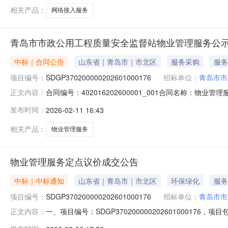
相关产品：
网络接入服务
青岛市市政公用工程质量安全监督站物业管理服务公
中标｜合同公告
山东省｜青岛市｜市北区
服务采购
服务
项目编号：
SDGP370200000202601000176
招标单位：
青岛市市
合同编号：402016202600001_001合同名称：物业
正文内容：
监督站地址：青岛市市北区南九水路2号甲联系方式：053
发布时间：
2026-02-11 16:43
13455200990合同签订日期：2026-02-11合同
相关产品：
物业管理服务
物业管理服务定点议价成交公告
中标｜中标通知
山东省｜青岛市｜市北区
环保绿化
服务
项目编号：
SDGP370200000202601000176
招标单位：
青岛市市
一、项目编号：SDGP370200000202601000
正文内容：
岛市-市南区-山东省青岛市市南区福州南路62号成交金额：