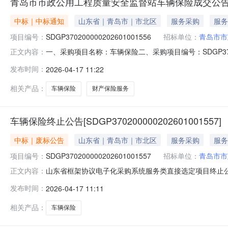
青岛市市政公用工程质量安全监督站车辆保险成交公
中标｜中标通知
山东省｜青岛市｜市北区
服务采购
服务
项目编号：
SDGP370200000202601001556
招标单位：
青岛市市
一、采购项目名称：车辆保险二、采购项目编号：SDGP37
正文内容：
易中心五、成交日期：2026-04-1711:10:38六
发布时间：
2026-04-17 11:22
七、采购小组成员：八、项目联系人信息：李冬梅联系电话:053
相关产品：
车辆保险
财产保险服务
车辆保险终止公告[SDGP370200000202601001557]
中标｜废标公告
山东省｜青岛市｜市北区
服务采购
服务
项目编号：
SDGP370200000202601001557
招标单位：
青岛市市
山东省框架协议电子化采购系统服务类直接选定项目终止公告项目名
正文内容：
告。现因【按照保险公司要求终止。保险公司提出，新能
发布时间：
2026-04-17 11:11
2026年04月17日
相关产品：
车辆保险