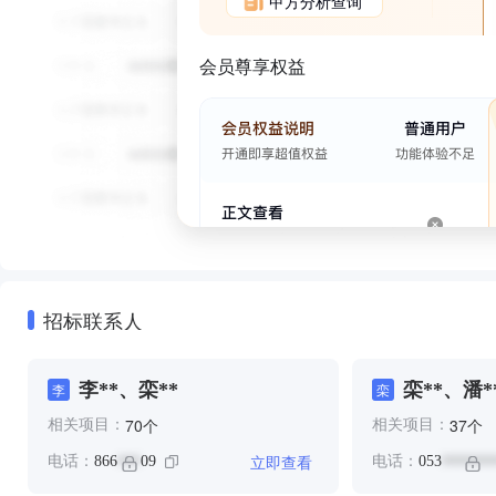
甲方分析查询
会员尊享权益
招标联系人
李**、栾**
栾**、潘*
李
栾
个
个
70
37
相关项目：
相关项目：
立即查看
电话：
866
09
电话：
053
***
*******