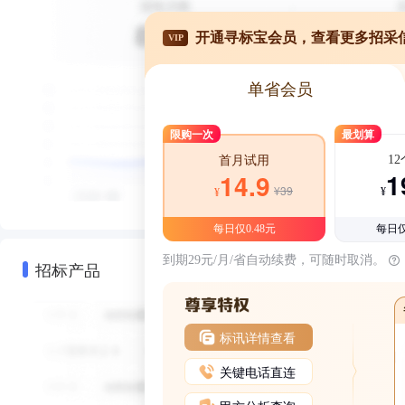
开通寻标宝会员，查看更多招采
VIP
单省会员
限购一次
最划算
1
首月试用
1
14.9
¥39
¥
¥
每日仅0.48元
每日仅
到期29元/月/省自动续费，可随时取消。
招标产品
标讯详情查看
关键电话直连