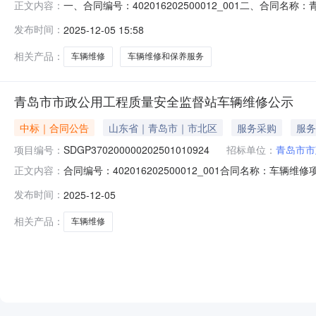
一、合同编号：402016202500012_001二、合同名
正文内容：
辆维修五、合同主体采购人（甲方）：青岛市市政公用工程质
发布时间：
2025-12-05 15:58
服务有限公司地址：青岛市崂山区金龙17号联系方式：13
相关产品：
车辆维修
车辆维修和保养服务
青岛市市政公用工程质量安全监督站车辆维修公示
中标｜合同公告
山东省｜青岛市｜市北区
服务采购
服务
项目编号：
SDGP370200000202501010924
招标单位：
青岛市市
合同编号：402016202500012_001合同名称：车辆
正文内容：
址：青岛市市北区南九水路2号甲联系方式：053286669
发布时间：
2025-12-05
日期：2025-12-04合同金额：0.332万元主要标的
相关产品：
车辆维修