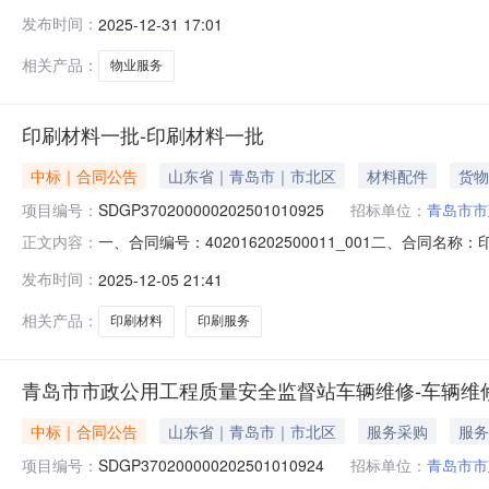
SDGP370200000202501000113四、项目
发布时间：
2025-12-31 17:01
86669609供应商（乙方）：青岛中房物业管理有限公司地
邀请服务对象参与）
相关产品：
物业服务
印刷材料一批-印刷材料一批
中标｜合同公告
山东省｜青岛市｜市北区
材料配件
货物
项目编号：
SDGP370200000202501010925
招标单位：
青岛市市
一、合同编号：402016202500011_001二、合同名
正文内容：
购人（甲方）：青岛市市政公用工程质量安全监督站地址：青
发布时间：
2025-12-05 21:41
北区四流南路22号-52幢-1户联系方式：1333501
相关产品：
印刷材料
印刷服务
青岛市市政公用工程质量安全监督站车辆维修-车辆维
中标｜合同公告
山东省｜青岛市｜市北区
服务采购
服务
项目编号：
SDGP370200000202501010924
招标单位：
青岛市市