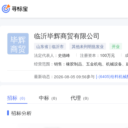
临沂毕辉商贸有限公司
毕辉
商贸
山东省 | 临沂市
其他未列明批发业
开业
法定代表人：
史德峰
注册资本：
100万元
经营范围：
最新动态：
参与
[-(6405)给料
2026-08-05 09:56
招标
中标
代理
（0）
（0）
（0）
招标分析