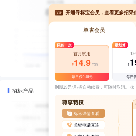
开通寻标宝会员，查看更多招采
VIP
单省会员
限购一次
最划算
1
首月试用
1
14.9
¥39
¥
¥
每日仅0.48元
每日仅
到期29元/月/省自动续费，可随时取消。
招标产品
标讯详情查看
关键电话直连