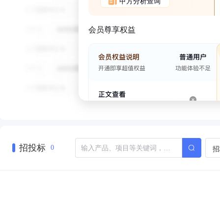
甲方分析查询
会员尊享权益
招投标
招
0