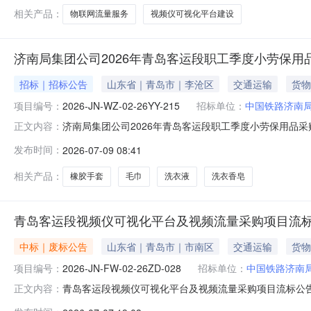
相关产品：
物联网流量服务
视频仪可视化平台建设
济南局集团公司2026年青岛客运段职工季度小劳保用
招标｜招标公告
山东省｜青岛市｜李沧区
交通运输
货物
项目编号：
2026-JN-WZ-02-26YY-215
招标单位：
中国铁路济南
济南局集团公司2026年青岛客运段职工季度小劳保用品采购招标
正文内容：
小劳保用品采购招标人为中国铁路济南局集团有限公司青岛
发布时间：
2026-07-09 08:41
招标。2.项目概况与招标范围共1个包件，包件1：职工季
3.1
相关产品：
橡胶手套
毛巾
洗衣液
洗衣香皂
青岛客运段视频仪可视化平台及视频流量采购项目流
中标｜废标公告
山东省｜青岛市｜市南区
交通运输
货物
项目编号：
2026-JN-FW-02-26ZD-028
招标单位：
中国铁路济南
青岛客运段视频仪可视化平台及视频流量采购项目流标公告济南
正文内容：
一、此项目截止至报名时间潜在供应商不足两家，项目流标。