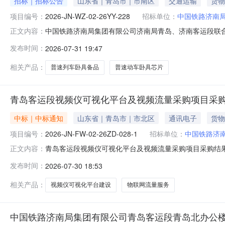
招标｜招标公告
山东省｜青岛市｜市南区
交通运输
货物
项目编号：
2026-JN-WZ-02-26YY-228
招标单位：
中国铁路济南
中国铁路济南局集团有限公司济南局青岛、济南客运段联合采购
正文内容：
228）1.招标条件本招标项目济南局青岛、济南客运段
发布时间：
2026-07-31 19:47
段，招标项目资金来自单位成本。该项目已具备招标条件
2.项目概况与招标范围共2
相关产品：
普速列车卧具备品
普速动车卧具芯片
青岛客运段视频仪可视化平台及视频流量采购项目采
中标｜中标通知
山东省｜青岛市｜市北区
通讯电子
货物
项目编号：
2026-JN-FW-02-26ZD-028-1
招标单位：
中国铁路济
青岛客运段视频仪可视化平台及视频流量采购项目采购结
正文内容：
频流量采购项目2.采购项目编号：2026-JN-FW-02
发布时间：
2026-07-30 18:53
司4.联系方式采购人：中国铁路济南局集团有限公司青岛客运段
相关产品：
视频仪可视化平台建设
物联网流量服务
中国铁路济南局集团有限公司青岛客运段青岛北办公