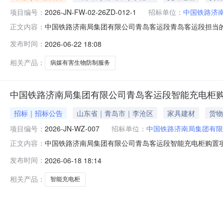
项目编号：
2026-JN-FW-02-26ZD-012-1
招标单位：
中国铁路济
中国铁路济南局集团有限公司青岛客运段青岛客运段担当
正文内容：
司青岛客运段青岛客运段担当的普速旅客列车在客整场、存放场停
发布时间：
2026-06-22 18:08
评审，现公示如下：一、公示内容包件1青岛客运段担当
招标文件第一部分采购公告
相关产品：
病媒有害生物防制服务
中国铁路济南局集团有限公司青岛客运段智能充电柜
招标｜招标公告
山东省｜青岛市｜李沧区
家具建材
货物
项目编号：
2026-JN-WZ-007
招标单位：
中国铁路济南局集团有限
中国铁路济南局集团有限公司青岛客运段智能充电柜购置项目采
正文内容：
国铁路济南局集团有限公司青岛客运段智能充电柜购置项目
发布时间：
2026-06-18 18:14
三、报价人资格要求1.投标人在中华人民共和国境内合法
管理机关列为严重违法失
相关产品：
智能充电柜