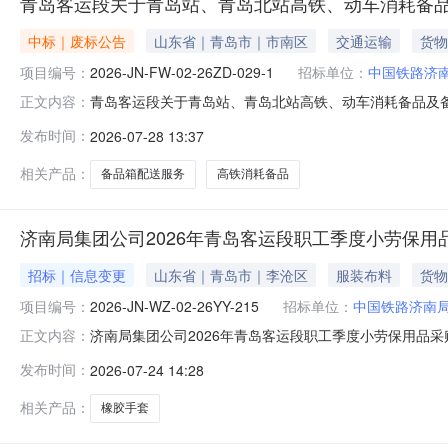
青岛客运段关于青岛站、青岛北站高铁、动车消耗备
中标｜废标公告
山东省｜青岛市｜市南区
交通运输
货物
项目编号：
2026-JN-FW-02-26ZD-029-1
招标单位：
中国铁路济
青岛客运段关于青岛站、青岛北站高铁、动车消耗备品及备品箱站
正文内容：
应商不足两家，此项目流标。二、联系方式采购人：中国铁路济南
发布时间：
2026-07-28 13:37
资设备招标代理有限公司联系人：冯先生0531-82423508
相关产品：
备品箱配送服务
高铁消耗备品
济南局集团公司2026年青岛客运段职工季度小劳保用品采购变更
招标｜信息变更
山东省｜青岛市｜李沧区
服装布料
货物
项目编号：
2026-JN-WZ-02-26YY-215
招标单位：
中国铁路济南
济南局集团公司2026年青岛客运段职工季度小劳保用品采购变
正文内容：
告（项目编号：2026-JN-WZ-02-26YY-215）1
发布时间：
2026-07-24 14:28
JN-WZ-02-26YY-2154、变更事项及内容：4.1
相关产品：
橡胶手套