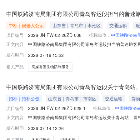
中国铁路济南局集团有限公司青岛客运段担当的普速
中标｜候选人公示
山东省｜青岛市｜李沧区
交通运输
服
项目编号：
2026-JN-FW-02-26ZD-038
招标单位：
中国铁路济南
中国铁路济南局集团有限公司青岛客运段担当的普速旅客
正文内容：
担当的普速旅客列车在客整场、存放场停留期间的病媒有
发布时间：
2026-07-16 15:22
留期间的病媒有害生物防制工作采购项目采购会（采购项目编号
序1包件1-青岛客运段担当
相关产品：
病媒有害生物防制服务
中国铁路济南局集团有限公司青岛客运段关于青岛站
招标｜招标公告
山东省｜青岛市｜市南区
交通运输
货物
项目编号：
2026-JN-FW-02-26ZD-029-1
招标单位：
中国铁路济
中国铁路济南局集团有限公司青岛客运段关于青岛站、青岛北站高
正文内容：
购人：中国铁路济南局集团有限公司青岛客运段1.2采购人地址：山
发布时间：
2026-07-14 12:26
标代理机构2.1单位名称：济南中铁物资设备招标代理有限公司
相关产品：
备品箱配送
消耗备品