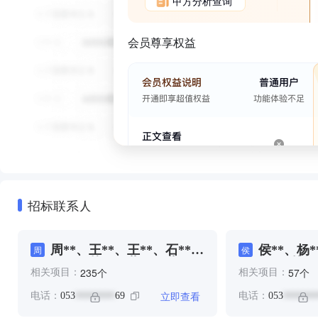
甲方分析查询
会员尊享权益
招标联系人
周**、王**、王**、石**、
侯**、杨*
周
侯
石**、綦**、董**、董*、
石*、綦**
个
个
235
57
相关项目：
相关项目：
董**、许**、赵**、邢**、
郑**
立即查看
电话：
053
69
电话：
053
********
*******