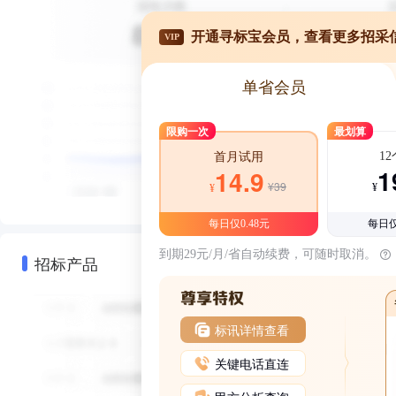
开通寻标宝会员，查看更多招采
VIP
单省会员
限购一次
最划算
1
首月试用
1
14.9
¥39
¥
¥
每日仅0.48元
每日仅
到期29元/月/省自动续费，可随时取消。
招标产品
标讯详情查看
关键电话直连