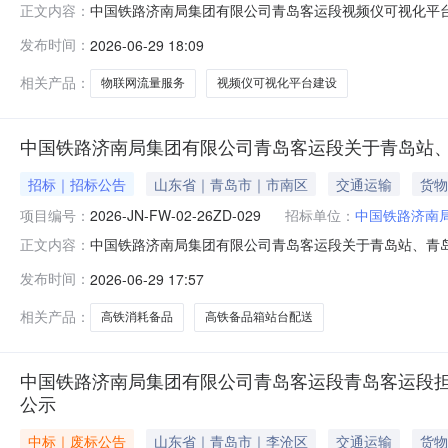
中国铁路济南局集团有限公司青岛客运段视频仪可视化平台及视频
正文内容：
岛客运段1.2采购人地址：山东省青岛市市北区傍海中路6号1.3
发布时间：
2026-06-29 18:09
资设备招标代理有限公司2.2单位地址：山东省济南市天桥区天
相关产品：
物联网流量服务
视频仪可视化平台建设
中国铁路济南局集团有限公司青岛客运段关于青岛站
招标｜招标公告
山东省｜青岛市｜市南区
交通运输
货物
项目编号：
2026-JN-FW-02-26ZD-029
招标单位：
中国铁路济南
中国铁路济南局集团有限公司青岛客运段关于青岛站、青岛北站高
正文内容：
人：中国铁路济南局集团有限公司青岛客运段1.2采购人地址：山东
发布时间：
2026-06-29 17:57
代理机构2.1单位名称：济南中铁物资设备招标代理有限公司2
相关产品：
高铁消耗备品
高铁备品箱站台配送
中国铁路济南局集团有限公司青岛客运段青岛客运段
公示
中标｜废标公告
山东省｜青岛市｜李沧区
交通运输
货物