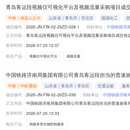
青岛客运段视频仪可视化平台及视频流量采购项目成
中标｜候选人公示
山东省｜青岛市｜市北区
能源化工
货
项目编号：
2026-JN-FW-02-26ZD-028-1
招标单位：
中国铁路济
青岛客运段视频仪可视化平台及视频流量采购项目成交候
正文内容：
目采购会（采购项目编号：2026-JN-FW-02-26Z
发布时间：
2026-07-23 12:37
公司11包2北京博文天润科技有限公司二、其他公示内
求“（三）安全要求等保
相关产品：
视频仪可视化平台
视频流量
中国铁路济南局集团有限公司青岛客运段担当的普速
中标｜中标通知
山东省｜青岛市｜李沧区
交通运输
服务
项目编号：
2026-JN-FW-02-26ZD-038
招标单位：
中国铁路济南
中国铁路济南局集团有限公司青岛客运段担当的普速旅客
正文内容：
青岛客运段担当的普速旅客列车在客整场、存放场停留期间的病媒
发布时间：
2026-07-20 13:33
1-青岛客运段担当的普速旅客列车在客整场、存放场停留
地址：青岛市李沧
相关产品：
病媒有害生物防制服务