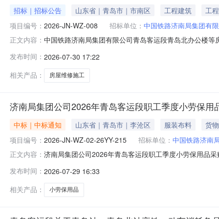
招标｜招标公告
山东省｜青岛市｜市南区
工程建筑
工程
项目编号：
2026-JN-WZ-008
招标单位：
中国铁路济南局集团有限
中国铁路济南局集团有限公司青岛客运段青岛北办公楼等房屋
正文内容：
WZ-008)一、采购条件（自行采购）中国铁路济南局
发布时间：
2026-07-30 17:22
购内容青岛客运段青岛北办公楼等房屋零星维修施工项目，
格；2.投标人须有安全生
相关产品：
房屋维修施工
济南局集团公司2026年青岛客运段职工季度小劳保用品采购项目
中标｜中标通知
山东省｜青岛市｜李沧区
服装布料
货物
项目编号：
2026-JN-WZ-02-26YY-215
招标单位：
中国铁路济南
济南局集团公司2026年青岛客运段职工季度小劳保用品采购项
正文内容：
目结果公示（项目编号：2026-JN-WZ-02-26YY-21
发布时间：
2026-07-29 16:33
中标候选人包件号包件名称中标候选人排序1职工季度小劳
相关产品：
小劳保用品