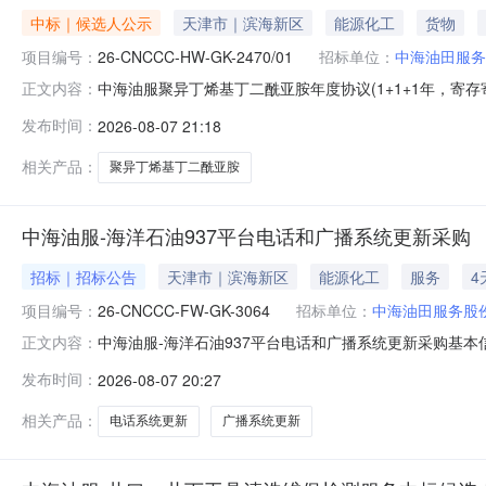
中标｜候选人公示
天津市｜滨海新区
能源化工
货物
项目编号：
26-CNCCC-HW-GK-2470/01
招标单位：
中海油田服务
中海油服聚异丁烯基丁二酰亚胺年度协议(1+1+1年，寄
正文内容：
议(1+1+1年，寄存寄售)中海油服聚异丁烯基丁二酰亚胺年度协
发布时间：
2026-08-07 21:18
招标代理机构：中化建国际招标有限责任公司中标候选人
相关产品：
聚异丁烯基丁二酰亚胺
中海油服-海洋石油937平台电话和广播系统更新采购
招标｜招标公告
天津市｜滨海新区
能源化工
服务
4
项目编号：
26-CNCCC-FW-GK-3064
招标单位：
中海油田服务股
中海油服-海洋石油937平台电话和广播系统更新采购基本
正文内容：
更新采购项目概况对HY937平台的电话和广播系统拆除
发布时间：
2026-08-07 20:27
系人认为招标文件内容违法或者不当的，对评标结果有异
复结果不认同的，投标人或利害关
相关产品：
电话系统更新
广播系统更新