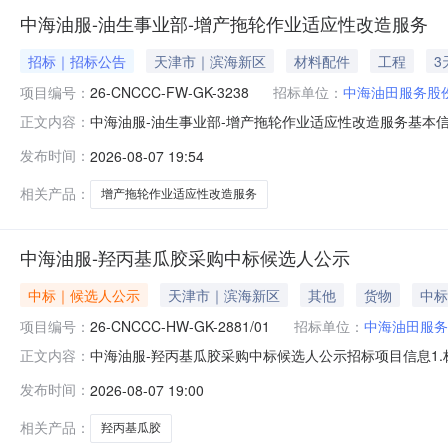
中海油服-油生事业部-增产拖轮作业适应性改造服务
招标｜招标公告
天津市｜滨海新区
材料配件
工程
3
项目编号：
26-CNCCC-FW-GK-3238
招标单位：
中海油田服务股
中海油服-油生事业部-增产拖轮作业适应性改造服务基本
正文内容：
造服务项目概况提供海上作业支持船开展酸化、压裂等增
发布时间：
2026-08-07 19:54
签署合同，计划签订年度协议（单价费率相同），有效期
量结算。项目所在地天津市资金来源企业
相关产品：
增产拖轮作业适应性改造服务
中海油服-羟丙基瓜胶采购中标候选人公示
中标｜候选人公示
天津市｜滨海新区
其他
货物
中标
项目编号：
26-CNCCC-HW-GK-2881/01
招标单位：
中海油田服务
中海油服-羟丙基瓜胶采购中标候选人公示招标项目信息1.标
正文内容：
2881/012.招标方式：公开招标3.招标人：中海油
发布时间：
2026-08-07 19:00
标价中标金额（含增值税）工期（交货期）质量项目负责人信息相
相关产品：
羟丙基瓜胶