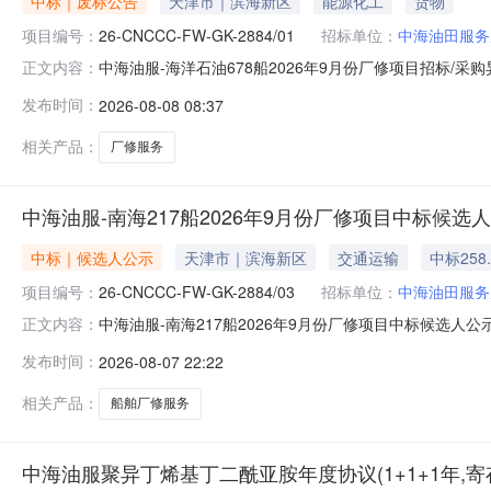
中标｜废标公告
天津市｜滨海新区
能源化工
货物
项目编号：
26-CNCCC-FW-GK-2884/01
招标单位：
中海油田服务
中海油服-海洋石油678船2026年9月份厂修项目招标/采购异常
正文内容：
份厂修项目采办方式公开招标2.招标人：中海油田服务股份有
发布时间：
2026-08-08 08:37
标委员会评议，本次招标仅2家投标人无价格标评议合格
相关产品：
厂修服务
中海油服-南海217船2026年9月份厂修项目中标候选
中标｜候选人公示
天津市｜滨海新区
交通运输
中标258
项目编号：
26-CNCCC-FW-GK-2884/03
招标单位：
中海油田服务
中海油服-南海217船2026年9月份厂修项目中标候选人公
正文内容：
月份厂修项目中海油服-南海217船2026年9月份厂修项目2
发布时间：
2026-08-07 22:22
有限责任公司天津分公司中标候选人排序中标候选人名称
相关产品：
船舶厂修服务
中海油服聚异丁烯基丁二酰亚胺年度协议(1+1+1年,