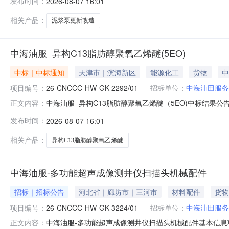
发布时间：
2026-08-07 16:01
实是否允许联合体投标否发布媒介中国海洋石油集团有限公
津装
相关产品：
泥浆泵更新改造
中海油服_异构C13脂肪醇聚氧乙烯醚(5EO)
中标｜中标通知
天津市｜滨海新区
能源化工
货物
中
项目编号：
26-CNCCC-HW-GK-2292/01
招标单位：
中海油田服务
中海油服_异构C13脂肪醇聚氧乙烯醚（5EO)中标结果公告招标
正文内容：
（5EO)采办方式公开招标2.招标人：中海油田服务股份有
发布时间：
2026-08-07 16:01
税）桑达化工（南通）有限公司CNY3,193,380中标
相关产品：
异构C13脂肪醇聚氧乙烯醚
中海油服-多功能超声成像测井仪扫描头机械配件
招标｜招标公告
河北省｜廊坊市｜三河市
材料配件
货物
项目编号：
26-CNCCC-HW-GK-3224/01
招标单位：
中海油田服务
中海油服-多功能超声成像测井仪扫描头机械配件基本信息
正文内容：