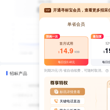
开通寻标宝会员，查看更多招采
VIP
单省会员
限购一次
最划算
1
首月试用
1
14.9
¥39
¥
¥
每日仅0.48元
每日仅
到期29元/月/省自动续费，可随时取消。
招标产品
标讯详情查看
关键电话直连