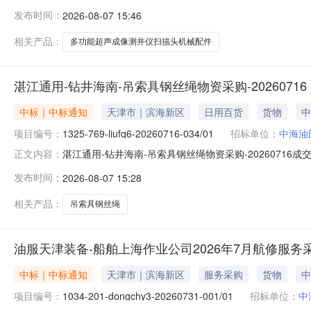
目概况油技事业部制造中心为满足生产经营及外销任务，
发布时间：
2026-08-07 15:46
诉投标人或其他利害关系人认为招标文件内容违法或者不
答复异议的，对异议答复结果不认同的，投标
相关产品：
多功能超声成像测井仪扫描头机械配件
湛江通用-钻井海南-吊索具钢丝绳物资采购-20260716
中标｜中标通知
天津市｜滨海新区
日用百货
货物
中
项目编号：
1325-769-liufq6-20260716-034/01
招标单位：
中海油
湛江通用-钻井海南-吊索具钢丝绳物资采购-20260716成交结果
正文内容：
具钢丝绳物资采购-20260716采办方式询价采购2.招标
发布时间：
2026-08-07 15:28
中标金额（含增值税）天津市百汇大地起重吊索具有限公司C
相关产品：
吊索具钢丝绳
油服天津装备-船舶上海作业公司2026年7月航修服务采购-
中标｜中标通知
天津市｜滨海新区
服务采购
货物
中
项目编号：
1034-201-dongchy3-20260731-001/01
招标单位：
中