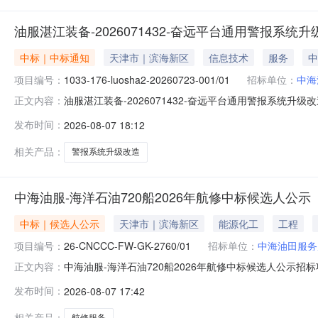
油服湛江装备-2026071432-奋远平台通用警报系统升级改
中标｜中标通知
天津市｜滨海新区
信息技术
服务
中
项目编号：
1033-176-luosha2-20260723-001/01
招标单位：
中海
油服湛江装备-2026071432-奋远平台通用警报系统升级改造-2
正文内容：
湛江装备-2026071432-奋远平台通用警报系统升级改造
发布时间：
2026-08-07 18:12
2026年08月07日中标单位信息中标单位中标金额（含增值
相关产品：
警报系统升级改造
中海油服-海洋石油720船2026年航修中标候选人公示
中标｜候选人公示
天津市｜滨海新区
能源化工
工程
项目编号：
26-CNCCC-FW-GK-2760/01
招标单位：
中海油田服务
中海油服-海洋石油720船2026年航修中标候选人公示招标
正文内容：
2026年航修26-CNCCC-FW-GK-2760/012
发布时间：
2026-08-07 17:42
标候选人名称投标报价（含增值税）评分或评标价中标金
相关产品：
航修服务