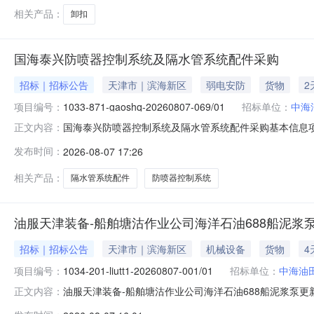
相关产品：
卸扣
国海泰兴防喷器控制系统及隔水管系统配件采购
招标｜招标公告
天津市｜滨海新区
弱电安防
货物
2
项目编号：
1033-871-gaoshq-20260807-069/01
招标单位：
中海
国海泰兴防喷器控制系统及隔水管系统配件采购基本信息
正文内容：
概况项目所在地广东省/惠州市/惠阳区资金来源企业自筹
发布时间：
2026-08-07 17:26
服务平台,中国海洋石油集团有限公司供应链数字化平台标段信息1
期2026
相关产品：
隔水管系统配件
防喷器控制系统
油服天津装备-船舶塘沽作业公司海洋石油688船泥浆泵更新改
招标｜招标公告
天津市｜滨海新区
机械设备
货物
4
项目编号：
1034-201-liutt1-20260807-001/01
招标单位：
中海油
油服天津装备-船舶塘沽作业公司海洋石油688船泥浆泵更新
正文内容：
置-20260807-001工程项目名称油服天津装备-船舶塘