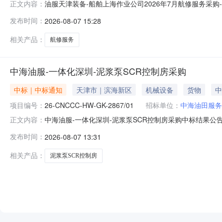
油服天津装备-船舶上海作业公司2026年7月航修服务采购-2026
正文内容：
津装备-船舶上海作业公司2026年7月航修服务采购-202
发布时间：
2026-08-07 15:28
08月07日中标单位信息中标单位中标金额（含增值税）天津
相关产品：
航修服务
中海油服-一体化深圳-泥浆泵SCR控制房采购
中标｜中标通知
天津市｜滨海新区
机械设备
货物
中
项目编号：
26-CNCCC-HW-GK-2867/01
招标单位：
中海油田服务
中海油服-一体化深圳-泥浆泵SCR控制房采购中标结果公告招标
正文内容：
采购采办方式公开招标2.招标人：中海油田服务股份有限公司
发布时间：
2026-08-07 13:31
川泰全兴石油装备有限公司CNY1,980,000中标原因
相关产品：
泥浆泵SCR控制房