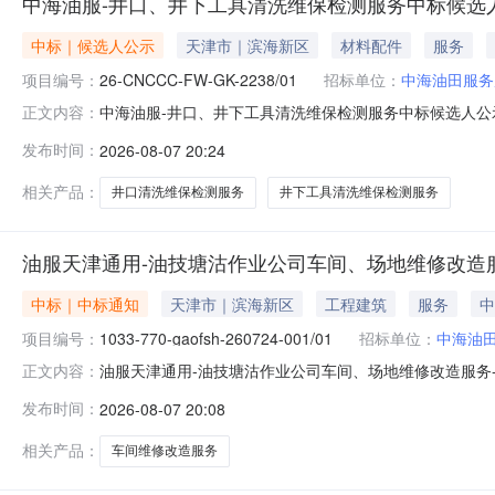
中海油服-井口、井下工具清洗维保检测服务中标候选
中标｜候选人公示
天津市｜滨海新区
材料配件
服务
项目编号：
26-CNCCC-FW-GK-2238/01
招标单位：
中海油田服务
中海油服-井口、井下工具清洗维保检测服务中标候选人公
正文内容：
口、井下工具清洗维保检测服务26-CNCCC-FW-GK-
发布时间：
2026-08-07 20:24
司中标候选人排序中标候选人名称投标报价（含增值税）
石油管检测技术有
相关产品：
井口清洗维保检测服务
井下工具清洗维保检测服务
油服天津通用-油技塘沽作业公司车间、场地维修改造服务-
中标｜中标通知
天津市｜滨海新区
工程建筑
服务
中
项目编号：
1033-770-gaofsh-260724-001/01
招标单位：
中海油
油服天津通用-油技塘沽作业公司车间、场地维修改造服务-26072
正文内容：
油技塘沽作业公司车间、场地维修改造服务-260724采办方
发布时间：
2026-08-07 20:08
中标单位信息中标单位中标金额（含增值税）海川建业（天津
相关产品：
车间维修改造服务