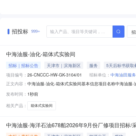
招投标
招
999+
中海油服-油化-箱体式实验间
招标｜招标公告
天津市｜滨海新区
服务
5天后标书获取
项目编号：
26-CNCCC-HW-GK-3104/01
招标单位：
中海油田服务
中海油服-油化-箱体式实验间基本信息项目名称中海油服
正文内容：
源企业自筹资金落实情况已落实是否允许联合体投标否异
发布时间：
1秒前
式提交，否则将不予受理。招标人无正当理由不在规定时
公司采办业务管理与交易系统,中国招投标
相关产品：
箱体式实验间
中海油服-海洋石油678船2026年9月份厂修项目招标/