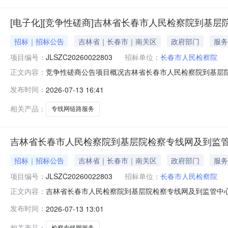
[电子化][竞争性磋商]吉林省长春市人民检察院到基
招标｜招标公告
吉林省｜长春市｜南关区
政府部门
服务
项目编号：
JLSZC20260022803
招标单位：
长春市人民检察院
竞争性磋商公告项目概况吉林省长春市人民检察院到基层
正文内容：
件，并于2026年08月31日09点00分前递交响应文件。
发布时间：
2026-07-13 16:41
作网预算金额：99112.00元采购需求：详见招标文件
国政府采购法
相关产品：
专线网链路服务
吉林省长春市人民检察院到基层院检察专线网及到监管
招标｜招标公告
吉林省｜长春市｜南关区
政府部门
服务
项目编号：
JLSZC20260022803
招标单位：
长春市人民检察院
吉林省长春市人民检察院到基层院检察专线网及到监管中
正文内容：
基层院检察专线网及到监管中心的专线网工作网竞争性磋商项
发布时间：
2026-07-13 13:01
一、项目基本情况项目编号：JLSZC20260022803
件。合同履行期限
相关产品：
检察专线网服务