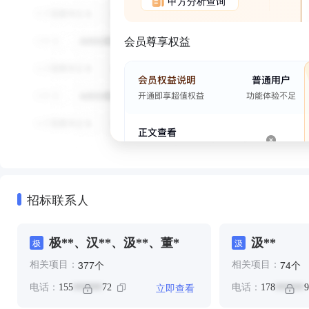
甲方分析查询
会员尊享权益
招标联系人
极**、汉**、汲**、董*
汲**
极
汲
个
个
377
74
相关项目：
相关项目：
立即查看
电话：
155
72
电话：
178
9
******
******