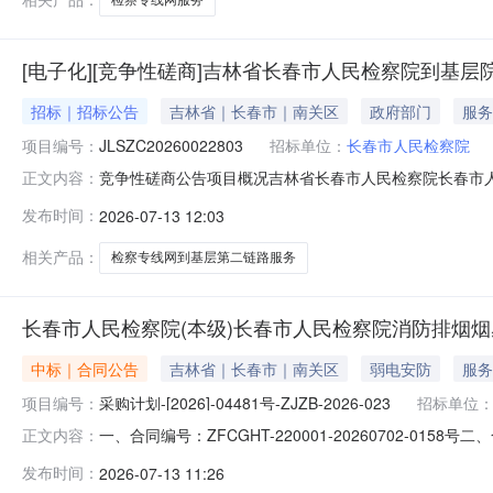
[电子化][竞争性磋商]吉林省长春市人民检察院到基
招标｜招标公告
吉林省｜长春市｜南关区
政府部门
服务
项目编号：
JLSZC20260022803
招标单位：
长春市人民检察院
竞争性磋商公告项目概况吉林省长春市人民检察院长春市
正文内容：
平台获取磋商文件，并于2026年08月27日09点00分前
发布时间：
2026-07-13 12:03
中心的专线网工作网预算金额：348800.00元采购需
足《中华人
相关产品：
检察专线网到基层第二链路服务
长春市人民检察院(本级)长春市人民检察院消防排烟
中标｜合同公告
吉林省｜长春市｜南关区
弱电安防
服务
项目编号：
采购计划-[2026]-04481号-ZJZB-2026-023
招标单位
一、合同编号：ZFCGHT-220001-20260702-015
正文内容：
四、项目名称：长春市人民检察院消防排烟、烟感报警系统
发布时间：
2026-07-13 11:26
式：15568866372供应商(乙方)：吉林省东南建筑工程