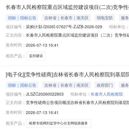
长春市人民检察院重点区域监控建设项目(二次)竞争
招标｜招标公告
吉林省｜长春市｜南关区
弱电安防
服务
项目编号：
采购计划-[2026]-07627号-ZJZB-2026-029
招标单位
长春市人民检察院重点区域监控建设项目（二次）竞争性
正文内容：
购文件，并于2026年08月12日09:00（北京时间）前提交
发布时间：
2026-07-13 16:41
监控建设项目（二次）采购方式：竞争性磋商预算金额（元）
相关产品：
监控建设
[电子化][竞争性磋商]吉林省长春市人民检察院到基
招标｜招标公告
吉林省｜长春市｜南关区
政府部门
服务
项目编号：
JLSZC20260022803
招标单位：
长春市人民检察院
竞争性磋商公告项目概况吉林省长春市人民检察院到基层
正文内容：
件，并于2026年08月28日09点00分前递交响应文件。
发布时间：
2026-07-13 16:41
作网预算金额：98112.00元采购需求：详见招标文件
国政府采购法
相关产品：
检察专线网到监管中心分支网链路服务