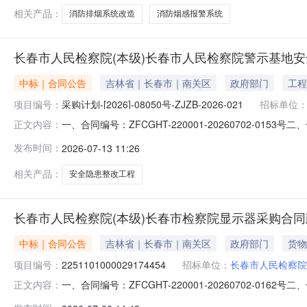
相关产品：
消防排烟系统改造
消防烟感报警系统
长春市人民检察院(本级)长春市人民检察院警示基地
中标｜合同公告
吉林省｜长春市｜南关区
政府部门
工程
项目编号：
采购计划-[2026]-08050号-ZJZB-2026-021
招标单位
一、合同编号：ZFCGHT-220001-20260702-015
正文内容：
四、项目名称：长春市人民检察院警示基地安全隐患整改工程五
发布时间：
2026-07-13 11:26
供应商(乙方)：吉林省东南建筑工程有限公司地址：长春市南关
相关产品：
安全隐患整改工程
长春市人民检察院(本级)长春市检察院显示器采购合
中标｜合同公告
吉林省｜长春市｜南关区
政府部门
货物
项目编号：
2251101000029174454
招标单位：
长春市人民检察院
一、合同编号：ZFCGHT-220001-20260702-0162
正文内容：
五、合同主体采购人(甲方)：长春市人民检察院（本级）地址