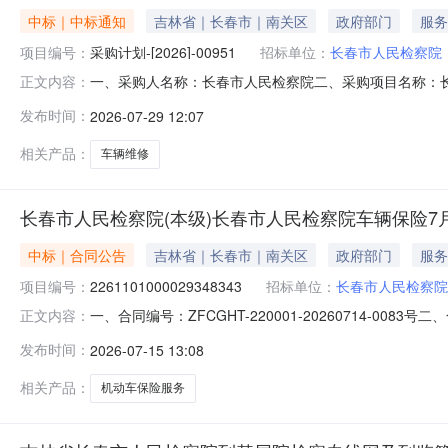
中标｜中标通知
吉林省｜长春市｜南关区
政府部门
服务
项目编号：
采购计划-[2026]-00951
招标单位：
长春市人民检察院
一、采购人名称：长春市人民检察院二、采购项目名称：长春
正文内容：
五、采购方式：电子商城-网上服务市场-直购六、成交结果
发布时间：
2026-07-29 12:07
概况介绍承接供应商备注20260728001车辆维修长
项：/八、
相关产品：
车辆维修
长春市人民检察院(本级)长春市人民检察院车辆保险7
中标｜合同公告
吉林省｜长春市｜南关区
政府部门
服务
项目编号：
2261101000029348343
招标单位：
长春市人民检察院
一、合同编号：ZFCGHT-220001-20260714-00
正文内容：
2261101000029348343五、合同主体采购人(甲方
发布时间：
2026-07-15 13:08
限公司长春中心支公司地址：长春市净月开发区华荣泰商务综
相关产品：
机动车保险服务