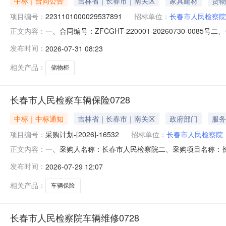
中标｜合同公告
吉林省｜长春市｜南关区
家具建材
货物
项目编号：
2231101000029537891
招标单位：
长春市人民检察院
一、合同编号：ZFCGHT-220001-20260730-00
正文内容：
2231101000029537891五、合同主体采购人(甲方
发布时间：
2026-07-31 08:23
大市场东业家具经销处地址：中东大市场二厅家具区C-23号联
相关产品：
储物柜
长春市人民检察车辆保险0728
中标｜中标通知
吉林省｜长春市｜南关区
政府部门
服务
项目编号：
采购计划-[2026]-16532
招标单位：
长春市人民检察院
一、采购人名称：长春市人民检察院二、采购项目名称：长春
正文内容：
五、采购方式：电子商城-网上服务市场-直购六、成交结果
发布时间：
2026-07-29 12:07
基本概况介绍承接供应商备注20260728车辆保险长春市
险商业险
相关产品：
车辆保险
长春市人民检察院车辆维修0728