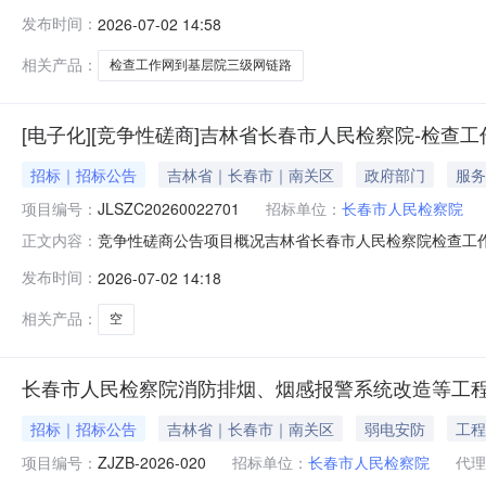
省公共资源交易一体化平台获取磋商文件，并于2026年08月
发布时间：
2026-07-02 14:58
作网到基层院三级网链路预算金额：479300.00元采
民共和国政
相关产品：
检查工作网到基层院三级网链路
[电子化][竞争性磋商]吉林省长春市人民检察院-检查
招标｜招标公告
吉林省｜长春市｜南关区
政府部门
服务
项目编号：
JLSZC20260022701
招标单位：
长春市人民检察院
竞争性磋商公告项目概况吉林省长春市人民检察院检查工作
正文内容：
月10日09点00分前递交响应文件。一、项目基本情况项目编
发布时间：
2026-07-02 14:18
求：详见招标文件。合同履行期限：合同签订后16个月本
政策需满足
相关产品：
空
长春市人民检察院消防排烟、烟感报警系统改造等工程
招标｜招标公告
吉林省｜长春市｜南关区
弱电安防
工程
项目编号：
ZJZB-2026-020
招标单位：
长春市人民检察院
代理