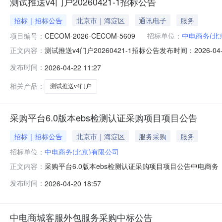
测试推送v4门户20260421-1招标公告
招标｜招标公告
北京市｜海淀区
通讯电子
服务
项目编号：
CECOM-2026-CECOM-5609
招标单位：
中电商务(北
测试推送v4门户20260421-1招标公告发布时间：2026-04
正文内容：
一、招标条件本招标项目测试推送v4门户20260421
发布时间：
2026-04-22 11:27
式为公开招标。诚邀符合条件的潜在投标人前来参加。二、
相关产品：
测试推送v4门户
采购平台6.0版本ebs检测认证采购项目项目公告
招标｜招标公告
北京市｜海淀区
服务采购
服务
招标单位：
中电商务(北京)有限公司
采购平台6.0版本ebs检测认证采购项目项目公告中电商务（
正文内容：
有能力为本项目提供服务的供应商进行采购，现公开邀请合
发布时间：
2026-04-20 18:57
技术要求、配置条件、报价格式进行投标报价。3.供应商
的、有能力为本项
中电商城客服外包服务采购中标公告