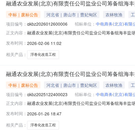
融通农业发展(北京)有限责任公司盐业公司筹备组海丰
中标｜废标公告
河北省｜唐山市｜曹妃甸区
农林牧渔
工
项目编号：
gkbz2026012600006
招标单位：
中电商务(北京)有限
融通农业发展(北京)有限责任公司盐业公司筹备组海丰盐
正文内容：
造提升项目三组浮卷化改造工程(二次)项目编号：gkbz2
发布时间：
2026-02-06 11:02
工程1流标原因：响应家数不足，项目流标采购人/招标代理
相关产品：
浮卷化改造工程
融通农业发展(北京)有限责任公司盐业公司筹备组海
中标｜废标公告
河北省｜唐山市｜曹妃甸区
农林牧渔
工
项目编号：
gkbz2025122400023
招标单位：
中电商务(北京)有限
融通农业发展(北京)有限责任公司盐业公司筹备组海丰盐
正文内容：
升项目三组浮卷化改造工程项目编号：gkbz2025122
发布时间：
2026-01-26 18:47
原因：因本项目需求变更，本次采购终止，将重新发布采
的供应商如参与第二次采购
相关产品：
浮卷化改造工程