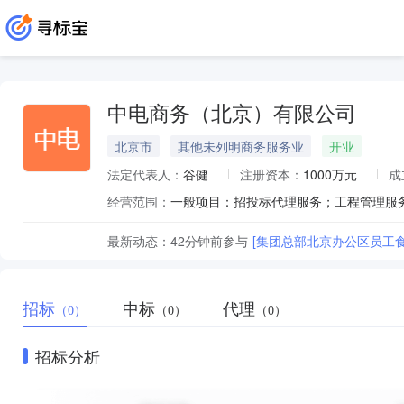
中电商务（北京）有限公司
北京市
其他未列明商务服务业
开业
法定代表人：
谷健
注册资本：
1000万元
成
经营范围：
最新动态：
42分钟前
参与
[集团总部北京办公区员工
招标
中标
代理
（0）
（0）
（0）
招标分析