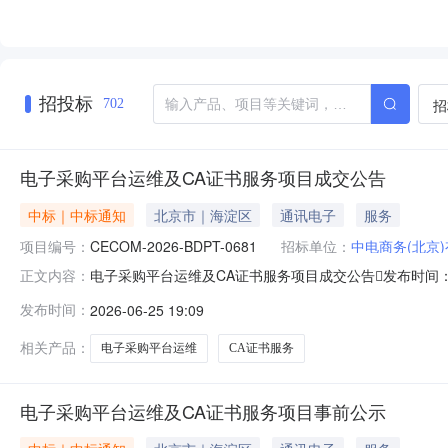
招投标
招
702
电子采购平台运维及CA证书服务项目成交公告
中标｜中标通知
北京市｜海淀区
通讯电子
服务
项目编号：
CECOM-2026-BDPT-0681
招标单位：
中电商务(北京
电子采购平台运维及CA证书服务项目成交公告发布时间：20
正文内容：
2026-BDPT-0681）采购项目，已按照采购文件
发布时间：
2026-06-25 19:09
目名称：电子采购平台运维及CA证书服务项目项目编号：CE
相关产品：
电子采购平台运维
CA证书服务
电子采购平台运维及CA证书服务项目事前公示