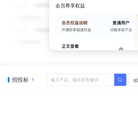
会员尊享权益
招投标
招
0