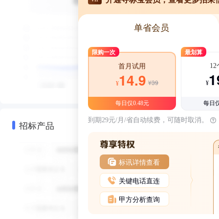
单省会员
限购一次
最划算
1
首月试用
1
14.9
¥39
¥
¥
每日仅0.48元
每日仅
到期29元/月/省自动续费，可随时取消。
招标产品
标讯详情查看
关键电话直连
甲方分析查询