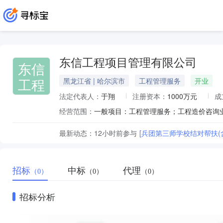
东信工程项目管理有限公司
东信
工程
黑龙江省 | 哈尔滨市
工程管理服务
开业
法定代表人：
于翔
注册资本：
1000万元
成
经营范围：
最新动态：
12小时前
参与
[兵团第三师学校结对帮扶(
招标
中标
代理
（0）
（0）
（0）
招标分析