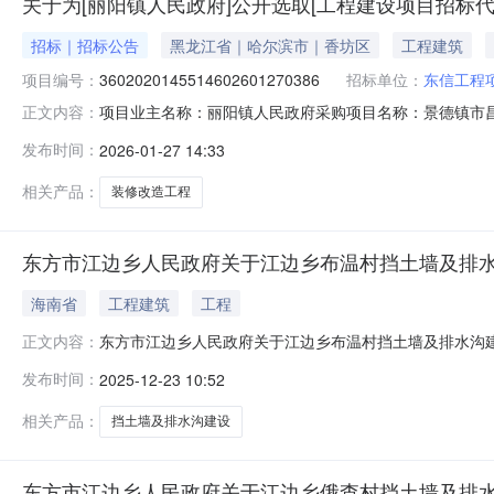
关于为[丽阳镇人民政府]公开选取[工程建设项目招标代
招标｜招标公告
黑龙江省｜哈尔滨市｜香坊区
工程建筑
项目编号：
3602020145514602601270386
招标单位：
东信工程
项目业主名称：丽阳镇人民政府采购项目名称：景德镇市
正文内容：
3602020145514602601270386项目规模：投资
发布时间：
2026-01-27 14:33
文计算。服务内容：室内基础装修，水电安装和室外场地
方式：邀请直选+竞价
相关产品：
装修改造工程
东方市江边乡人民政府关于江边乡布温村挡土墙及排
海南省
工程建筑
工程
东方市江边乡人民政府关于江边乡布温村挡土墙及排水沟建设项
正文内容：
机关：东方市江边乡发文日期：2025年12月23日10
发布时间：
2025-12-23 10:52
号：无主题词：无东方市江边乡人民政府关于江边乡布温村
年12月22
相关产品：
挡土墙及排水沟建设
东方市江边乡人民政府关于江边乡俄查村挡土墙及排