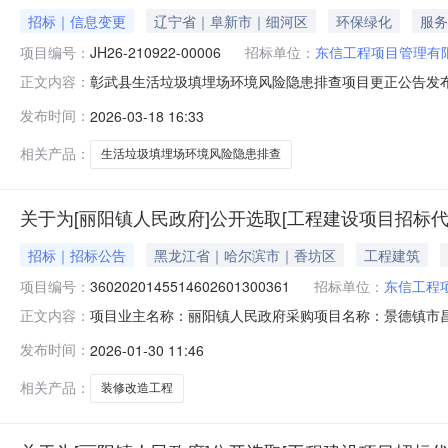
招标｜信息变更
辽宁省｜阜新市｜细河区
环保绿化
服务
项目编号：
JH26-210922-00006
招标单位：
东信工程项目管理有
彰武县生活垃圾填埋场环境风险隐患排查项目更正公告发布时
正文内容：
位:东信工程项目管理有限公司发布时间:2026-03-18一
发布时间：
2026-03-18 16:33
查项目首次公告日期：2026-03-10二、更正信息更正事
相关产品：
生活垃圾填埋场环境风险隐患排查
关于为[丽阳镇人民政府]公开选取[工程建设项目招标代
招标｜招标公告
黑龙江省｜哈尔滨市｜香坊区
工程建筑
项目编号：
3602020145514602601300361
招标单位：
东信工程
项目业主名称：丽阳镇人民政府采购项目名称：景德镇市
正文内容：
3602020145514602601300361项目规模：投资
发布时间：
2026-01-30 11:46
文计算。服务内容：室内基础装修，水电安装和室外场地
介方式：邀请直选+竞
相关产品：
装修改造工程