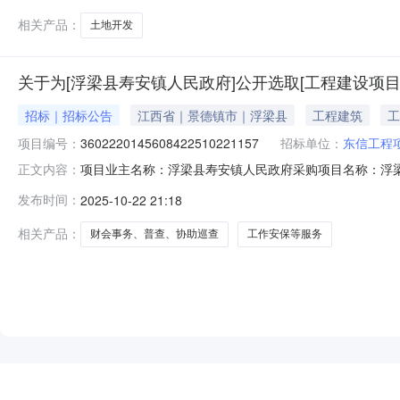
相关产品：
土地开发
关于为[浮梁县寿安镇人民政府]公开选取[工程建设项
招标｜招标公告
江西省｜景德镇市｜浮梁县
工程建筑
工
项目编号：
3602220145608422510221157
招标单位：
东信工程
项目业主名称：浮梁县寿安镇人民政府采购项目名称：浮梁县
正文内容：
码：无采购项目编码：36022201456084225102
发布时间：
2025-10-22 21:18
{2011}534号）的标准计取服务内容：招标代理洽谈时
相关产品：
财会事务、普查、协助巡查
工作安保等服务
NEW
HOT
5折起