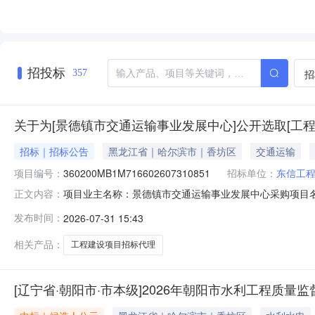
招投标
招
357
关于为[景德镇市交通运输事业发展中心]公开选取[工
招标｜招标公告
黑龙江省｜哈尔滨市｜香坊区
交通运输
项目编号：
360200MB1M716602607310851
招标单位：
东信工
项目业主名称：景德镇市交通运输事业发展中心采购项目
正文内容：
360200MB1M716602607310851项目规模
发布时间：
2026-07-31 15:43
协〔2015〕9号）文规定收取服务内容：工程建设项目
方式：邀请直选+
相关产品：
工程建设项目招标代理
[辽宁省·朝阳市·市本级]2026年朝阳市水利工程质