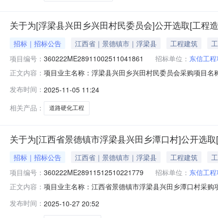
关于为[浮梁县兴田乡兴田村民委员会]公开选取[工程
招标｜招标公告
江西省｜景德镇市｜浮梁县
工程建筑
工
项目编号：
360222ME28911002511041861
招标单位：
东信工程
项目业主名称：浮梁县兴田乡兴田村民委员会采购项目名
正文内容：
360222ME28911002511041861项目规模：投
发布时间：
2025-11-05 11:24
省建设工程造价咨询服务收费基准价服务内容：工程造价
要求说明：无选取中介方式：邀
相关产品：
道路硬化工程
关于为[江西省景德镇市浮梁县兴田乡潭口村]公开选取
招标｜招标公告
江西省｜景德镇市｜浮梁县
工程建筑
工
项目编号：
360222ME28911512510221779
招标单位：
东信工程
项目业主名称：江西省景德镇市浮梁县兴田乡潭口村采购
正文内容：
360222ME28911512510221779项目规模：
发布时间：
2025-10-27 20:52
询，招标代理洽谈时间：3（个工作日）签订合同时间：1