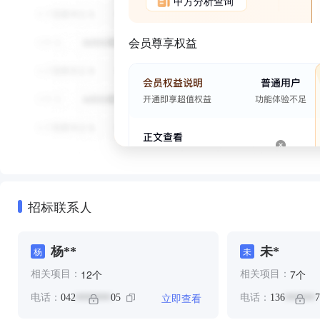
甲方分析查询
会员尊享权益
招标联系人
杨**
未*
杨
未
个
个
12
7
相关项目：
相关项目：
立即查看
电话：
042
05
电话：
136
7
*******
******