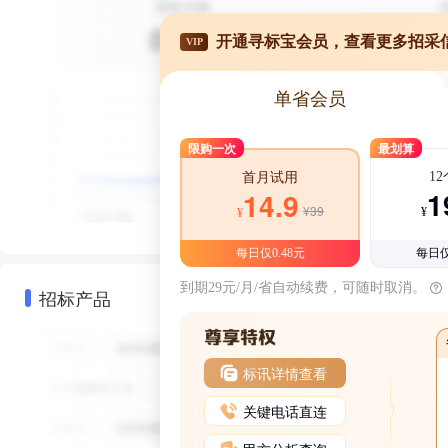
开通寻标宝会员，查看更多招采
VIP
单省会员
限购一次
最划算
1
首月试用
1
14.9
¥39
¥
¥
每日仅0.48元
每日仅
到期29元/月/省自动续费，可随时取消。
招标产品
标讯详情查看
关键电话直连