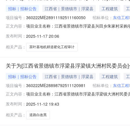
招标｜招标公告
江西省｜景德镇市｜浮梁县
工程建筑
工
项目编号：
360222ME28911192511160050
招标单位：
东信工程
项目业主名称：江西省景德镇市浮梁县兴田乡朱家村采购
正文内容：
编码：360222ME28911192511160050项目
发布时间：
2025-11-17 20:06
签订合同时间：15（个工作日）资质要求：备案要求说明
成都泽典
相关产品：
茶叶基地机耕道硬化工程审计
关于为[江西省景德镇市浮梁县浮梁镇大洲村民委员会]
招标｜招标公告
江西省｜景德镇市｜浮梁县
工程建筑
工
项目编号：
360222ME28898792511120981
招标单位：
东信工程
项目业主名称：江西省景德镇市浮梁县浮梁镇大洲村民委
正文内容：
目编码：360222ME28898792511120981项目
发布时间：
2025-11-12 19:43
服务收费基准价服务内容：结算审核洽谈时间：5（个工作
中介：
相关产品：
道路白改黑