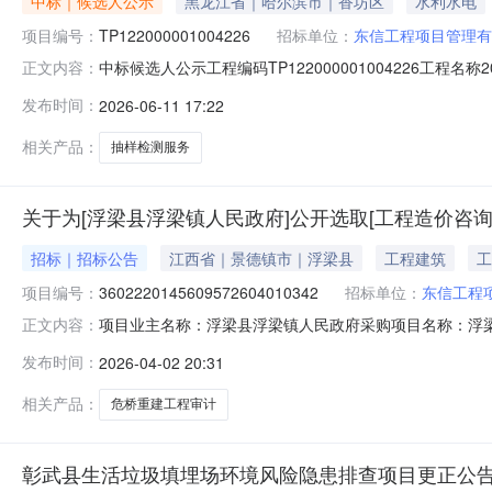
中标｜候选人公示
黑龙江省｜哈尔滨市｜香坊区
水利水电
项目编号：
TP122000001004226
招标单位：
东信工程项目管理有
中标候选人公示工程编码TP122000001004226工
正文内容：
TP122000001004226001001建设单位朝阳市
发布时间：
2026-06-11 17:22
市辖区建设地点朝阳市中标候选人情况排序单位名称投标报价
相关产品：
抽样检测服务
关于为[浮梁县浮梁镇人民政府]公开选取[工程造价咨询
招标｜招标公告
江西省｜景德镇市｜浮梁县
工程建筑
工
项目编号：
3602220145609572604010342
招标单位：
东信工程
项目业主名称：浮梁县浮梁镇人民政府采购项目名称：浮
正文内容：
3602220145609572604010342项目规模：
发布时间：
2026-04-02 20:31
时间：15（个工作日）资质要求：备案要求说明：无其他
工程管理有限公司资金来源：财政性
相关产品：
危桥重建工程审计
彰武县生活垃圾填埋场环境风险隐患排查项目更正公