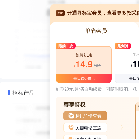
开通寻标宝会员，查看更多招采
VIP
单省会员
限购一次
最划算
1
首月试用
1
14.9
¥39
¥
¥
每日仅0.48元
每日仅
到期29元/月/省自动续费，可随时取消。
招标产品
标讯详情查看
关键电话直连