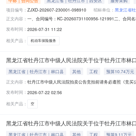
中标｜合同公告
黑龙江省｜牡丹江市｜西安区
服务采购
项目编号：
ZJXD-202607-230001-098910
招标单位：
黑龙江省牡
一、合同编号：KC-20260731100956-121991二
正文内容：
市中级人民法院机动车保险服务直接选定五、合同主体采购人(
发布时间：
2026-07-31 11:22
方)：中国大地财产保险股份有限公司牡丹江中心支公司地址：黑
相关产品：
机动车保险服务
黑龙江省牡丹江市中级人民法院关于位于牡丹江市林口县楠
黑龙江省｜牡丹江市｜林口县
其他
工程
预算10.74万元
牡丹江市中级人民法院拍卖公告竞拍前请务必遵照《竞买
正文内容：
等内容。如违反相关规定，您的保证金可能会被法院划扣并产
发布时间：
2026-07-22 02:56
外）在牡丹江市中级人民法院拍卖网络平台上进行公开拍卖活动（法院账
相关产品：
空
黑龙江省牡丹江市中级人民法院关于位于牡丹江市林口县楠
黑龙江省｜牡丹江市｜林口县
其他
工程
预算9.11万元