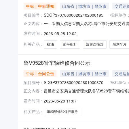
中标｜中标通知
山东省｜潍坊市｜昌邑市
交通运
项目编号：
SDGP370786000202402000195
招标单位
一、采购人信息采购人名称:昌邑市公安局交通管理
正文内容：
阶段项目名称:昌邑市机关事务服务中心公务车辆定点
发布时间：
2026-05-28 12:02
维修框架协议合同授予阶段项目编号:SDGP3707
相关产品：
机油
前平衡杆
旋转连接器
后刹车片
鲁V9528警车辆维修合同公示
中标｜合同公告
山东省｜潍坊市｜昌邑市
交通运
项目编号：
SDGP370786000202601000370
招标单位
昌邑市公安局交通管理大队鲁V9528警车辆维修采购
正文内容：
SDGP370786000202601000370
发布时间：
2026-05-28 11:07
（乙方）：昌邑市顺朋汽车维修服务有限公司地址：
相关产品：
车辆维修和保养服务