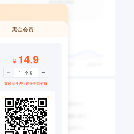
黑金会员
14.9
¥
支付后可进行选择生效省份