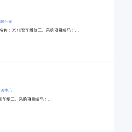
有限公司
、合同名称：9916警车维修三、采购项目编码：
地址：昌邑市平安街1369号联系方式：7196233供应商（乙
6六、合同主要信息主要标的名称规格型号（或
配送中心
称：复印纸三、采购项目编码：
邑市平安街1369号联系方式：7196233供应商（乙方）：昌
998六、合同主要信息主要标的名称规格型号（或服务要求）主