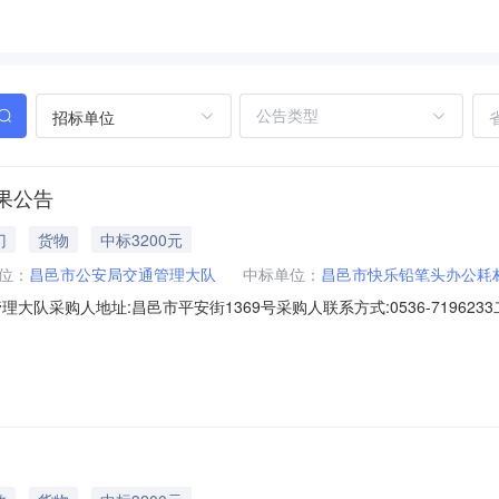
招标单位
果公告
门
货物
中标3200元
位：
昌邑市公安局交通管理大队
中标单位：
昌邑市快乐铅笔头办公耗
大队采购人地址:昌邑市平安街1369号采购人联系方式:0536-7196
）复印纸封闭式-复印纸配置10框架协议征集入围阶段项目编号:SDGP37000
授予阶段项目编号:SDGP370786000202601000574_A三、