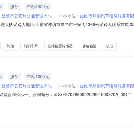
输
服务
中标3020元
：
昌邑市公安局交通管理大队
中标单位：
昌邑市顺朋汽车维修服务有
大队采购人地址:山东省潍坊市昌邑市平安街1369号采购人联系方式:053
维修项目框架协议征集入围阶段项目编号:SDGP37078600020240
86000202601000387_A三、成交供应商信息成交供应商名称:昌
轮胎
前刹车片
空档位置传感器
变速箱油
机芯
输
服务
中标1600元
：
昌邑市公安局交通管理大队
中标单位：
昌邑市顺朋汽车维修服务有
合同公示一、合同编号：SDGP370786000202601000370A_0
四、采购项目名称：鲁V9528警车辆维修五、合同主体采购人：昌邑市公安局交通管
山东省潍坊市昌邑市北海路与院校街交叉口向北800米联系方式：15864