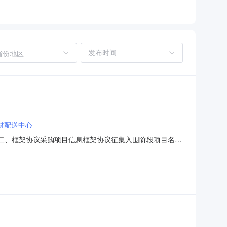
省份地区
材配送中心
233二、框架协议采购项目信息框架协议征集入围阶段项目名
0000202501005878-10框架协议合同授予阶段项目
成交供应商信息成交供应商名称: