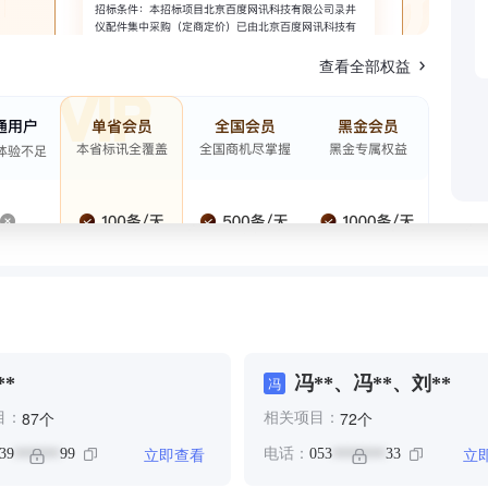
查看全部权益
**
冯**、冯**、刘**
冯
个
个
87
72
目：
相关项目：
立即查看
立
39
99
电话：
053
33
******
*******