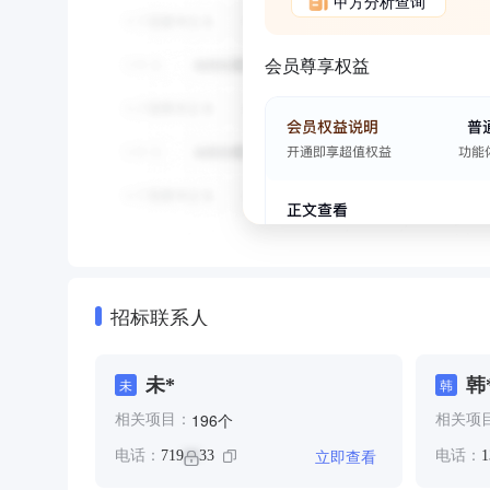
甲方分析查询
会员尊享权益
招标联系人
未*
韩
未
韩
个
196
相关项目：
相关项
立即查看
电话：
719
33
电话：
1
**