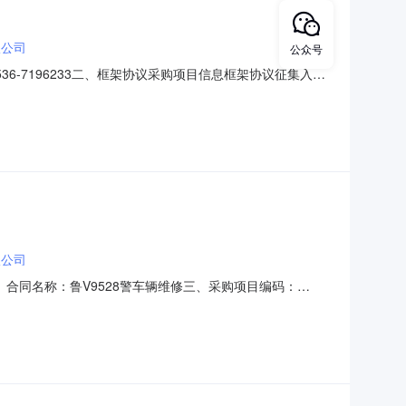
限公司
公众号
6-7196233二、框架协议采购项目信息框架协议征集入围
2000195-五个标包框架协议合同授予阶段项目名称:东冢车辆
邑市顺朋汽车维修服务有限公司成交供应
限公司
01二、合同名称：鲁V9528警车辆维修三、采购项目编码：
理大队地址：昌邑市平安街1369号联系方式：7196233供应商
338222六、合同主要信