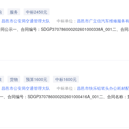
购
服务
中标2450元
：
昌邑市公安局交通管理大队
中标单位：
昌邑市广立信汽车维修服务
示一、合同编号：SDGP370786000202601000338A_001二
四、采购项目名称：9916警车维修五、合同主体采购人：昌邑市公安局交通管理大队
山东省潍坊市昌邑市奎聚街道院校街469号联系方式：1378089935
教
货物
预算1600元
中标1600元
：
昌邑市公安局交通管理大队
中标单位：
昌邑市快乐铅笔头办公耗材
编号：SDGP370786000202601000416A_001二、合同名
四、采购项目名称：复印纸五、合同主体采购人：昌邑市公安局交通管理大队地址：昌
市昌邑市奎聚路147-41号(文苑小区沿街楼)联系方式：13853621