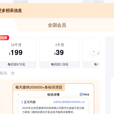
更多招采信息
全国会员
最划算
12个月
1个月
3个月
199
39
99
¥
¥
¥
每日仅0.55元
每日仅1.26元
每日仅1.08元
时取消。