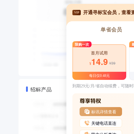
开通寻标宝会员，查看
VIP
单省会员
限购一次
首月试用
14.9
¥39
¥
每日仅0.48元
到期29元/月/省自动续费，可随
招标产品
标讯详情查看
关键电话直连