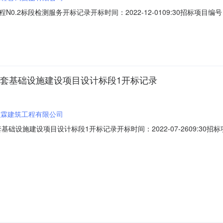
标段检测服务开标记录开标时间：2022-12-0109:30招标项目编号：E4
人名称:广西工程咨询集团有限公司;项目负责人:;报价:0.00元/%;工期:日历
价:0.00元/%;工期:日历天;质量要求:;保证金金额:0.00元,投
配套基础设施建设项目设计标段1开标记录
恒霖建筑工程有限公司
施建设项目设计标段1开标记录开标时间：2022-07-2609:30招标项目编
内容投标人名称:广西恒霖建筑工程有限公司;项目负责人:;报价:0.00元/%;工期
负责人:;报价:0.00元/%;工期:日历天;质量要求:;保证金金额:0.0