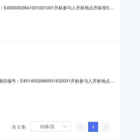
506002841001001001开标参与人开标地点开标室03
天;质量要求:;保证金金额:0.00元,投标文件递交时间:未上传,投
号：E4514002886001632001开标参与人开标地点开
:日历天;质量要求:;保证金金额:0.00元,投标文件递交时间:未
共 2 条
1