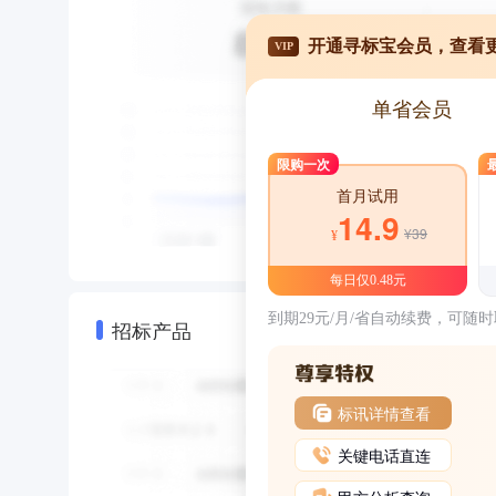
开通寻标宝会员，查看
VIP
单省会员
限购一次
首月试用
14.9
¥39
¥
每日仅0.48元
到期29元/月/省自动续费，可随
招标产品
标讯详情查看
关键电话直连