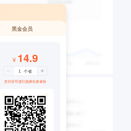
黑金会员
14.9
¥
支付后可进行选择生效省份