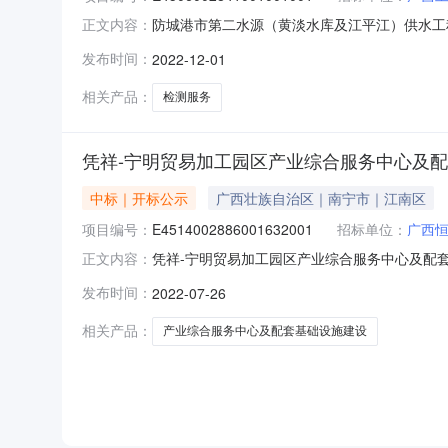
防城港市第二水源（黄淡水库及江平江）供水工程N0.2
正文内容：
开标时间2022-12-0109:30开标记录内容投标
发布时间：
2022-12-01
标人名称:广西建基工程管理有限公司;项目负责人:;报
相关产品：
检测服务
凭祥-宁明贸易加工园区产业综合服务中心及
中标｜开标公示
广西壮族自治区｜南宁市｜江南区
项目编号：
E4514002886001632001
招标单位：
广西
凭祥-宁明贸易加工园区产业综合服务中心及配套基础设
正文内容：
标室四开标时间2022-07-2609:30开标记录
发布时间：
2022-07-26
上传,投标人名称:浙江工保建筑工程技术有限公司;项目
相关产品：
产业综合服务中心及配套基础设施建设