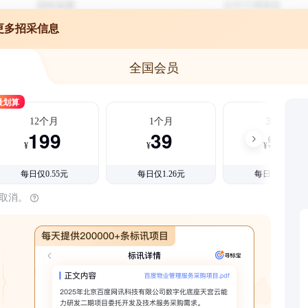
更多招采信息
全国会员
最划算
12个月
1个月
3个月
199
39
99
¥
¥
¥
每日仅0.55元
每日仅1.26元
每日仅1.08元
时取消。