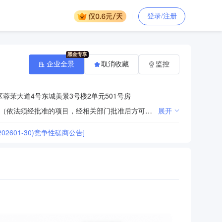
登录/注册
企业全景
取消收藏
监控
蓉茉大道4号东城美景3号楼2单元501号房
许可项目：工程造价咨询业务；建设工程设计；建设工程监理；房屋建筑和市政基础设施项目工程总承包（依法须经批准的项目，经相关部门批准后方可开展经营活动，具体经营项目以相关部门批准文件或许可证件为准）一般项目：工程管理服务；招投标代理服务；政府采购代理服务；信息咨询服务（不含许可类信息咨询服务）；技术服务、技术开发、技术咨询、技术交流、技术转让、技术推广；财务咨询（除依法须经批准的项目外，凭营业执照依法自主开展经营活动）
展开
601-30)竞争性磋商公告]