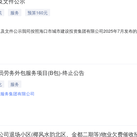
案及文件公示
筑
服务
预算160元
案及文件公示我司按照海口市城市建设投资集团有限公司2025年7月发布的
以公示。附件：2026年工会会员生日福利采购招标（采购）方案.pdf2
口市智慧城市服务集团有限公司2026年5月28日
劳务外包服务项目(B包)-终止公告
化
服务
市服务集团有限公司
公司退场小区(椰风水韵北区、金都二期等)物业欠费催收