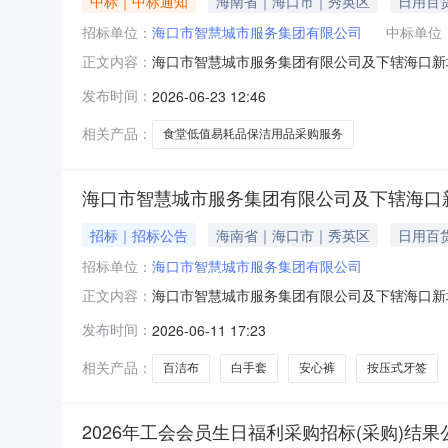
中标｜中标通知
海南省｜海口市｜秀英区
日用百
招标单位：
海口市智慧城市服务集团有限公司
中标单位
海口市智慧城市服务集团有限公司及下辖海口新
正文内容：
购)管理实施办法》有关规定，我司开展海口市
发布时间：
2026-06-23 12:46
标报价法选定候选人，并按价格由低到高顺序推荐
诚实业有限公司选定海口金润丰贸易有
相关产品：
食堂低值易耗品保洁用品采购服务
海口市智慧城市服务集团有限公司及下辖海口
招标｜招标公告
海南省｜海口市｜秀英区
日用百
招标单位：
海口市智慧城市服务集团有限公司
海口市智慧城市服务集团有限公司及下辖海口新
正文内容：
布的《招标(采购)管理实施办法》有关规定，
发布时间：
2026-06-11 17:23
以公示。附件：海口市智慧城市服务集团有限公
城佳园物业服务有限公司食堂低值易耗品
相关产品：
百洁布
白手套
安心裤
按压式牙签
2026年工会会员生日福利采购招标(采购)结果