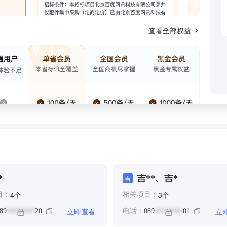
查看全部权益
*
吉**、吉*
吉
个
个
4
3
目：
相关项目：
立即查看
立
89
20
电话：
089
01
********
********