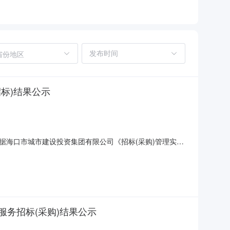
省份地区
标)结果公示
海口市城市建设投资集团有限公司《招标(采购)管理实施
目（二次招标）工作。按照综合评分法选定候选人，并按评
有限公司3.第三中标候选人:海南洪洋市政工程有限公司选定
务招标(采购)结果公示