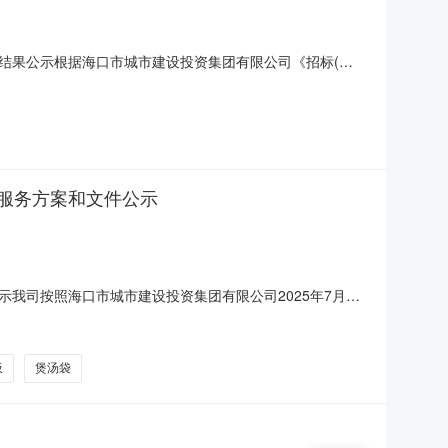
结果公示根据海口市城市建设投资集团有限公司《招标(采
值易耗品保洁用品采购服务招标（采购）工作。按照最低投
人:海南尚品云贸易有限公司3.第三中标候选人:海南宏伟天
服务方案和文件公示
我司按照海口市城市建设投资集团有限公司2025年7月发
务有限公司食堂低值易耗品保洁用品采购服务方案和文件予
方案.pdf海口市智慧城市服务集团有限公司及下辖海口新
板
煲汤袋