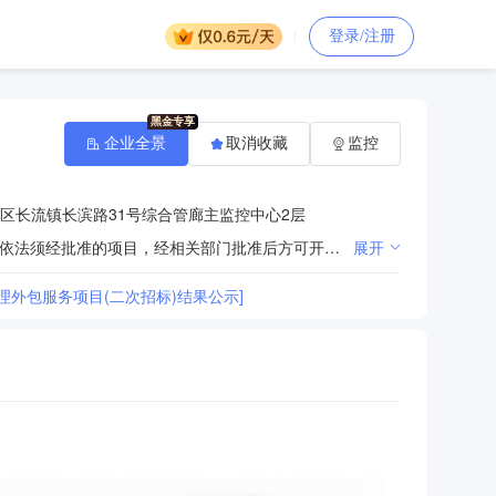
登录/注册
企业全景
取消收藏
监控
区长流镇长滨路31号综合管廊主监控中心2层
许可项目：住宅室内装饰装修；保安服务；保安培训；餐饮服务；住宿服务；食品销售；烟草制品零售（依法须经批准的项目，经相关部门批准后方可开展经营活动）一般项目：物业管理；酒店管理；城市绿化管理；房地产经纪；非居住房地产租赁；柜台、摊位出租；住房租赁；停车场服务；人力资源服务（不含职业中介活动、劳务派遣服务）；专业保洁、清洗、消毒服务；住宅水电安装维护服务；花卉种植；建筑材料销售；建筑物清洁服务；家用电器安装服务；日用电器修理；打字复印；园林绿化工程施工；办公服务；家政服务；居民日常生活服务；信息系统集成服务；信息技术咨询服务；信息系统运行维护服务；电动汽车充电基础设施运营；集中式快速充电站；计算机系统服务；互联网数据服务；软件开发；物联网技术服务；软件外包服务；新能源汽车废旧动力蓄电池回收及梯次利用（不含危险废物经营）；充电桩销售；新能源汽车换电设施销售；互联网销售（除销售需要许可的商品）；数字视频监控系统销售；广告设计、代理；广告制作；会议及展览服务；日用品销售（除许可业务外，可自主依法经营法律法规非禁止或限制的项目）
展开
外包服务项目(二次招标)结果公示]