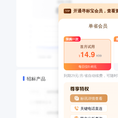
开通寻标宝会员，查看
VIP
单省会员
限购一次
首月试用
14.9
¥39
¥
每日仅0.48元
到期29元/月/省自动续费，可随
招标产品
标讯详情查看
关键电话直连