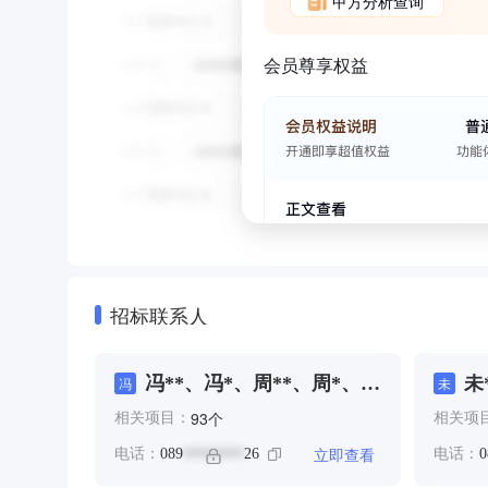
甲方分析查询
会员尊享权益
招标联系人
冯**、冯*、周**、周*、黄
未
冯
未
**
个
93
相关项目：
相关项
立即查看
电话：
089
26
电话：
0
********