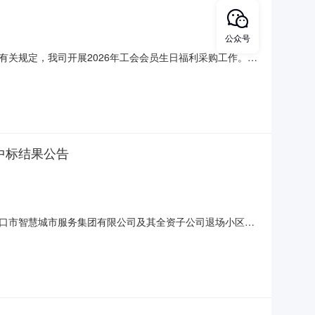
公众号
有关规定，我司开展2026年工会会员生日福利采购工作。按
候选人:海口欣奇食品有限公司3.第三中标候选人:北京优联
内向海口市智慧城市服务集团有限公司提交书面意见。海口
中标结果公告
口市智慧城市服务集团有限公司及其全资子公司退场小区
椰风水韵北区、金都二期等）物业欠费催收（项目编号：
开标室进行了公开招标，已按照招标文件确定的评标办法和有关法规要