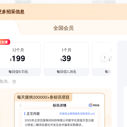
更多招采信息
全国会员
最划算
12个月
1个月
3个月
199
39
99
¥
¥
¥
每日仅0.55元
每日仅1.26元
每日仅1.08元
时取消。