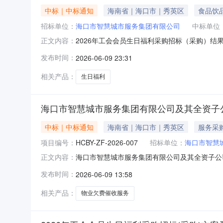
中标｜中标通知
海南省｜海口市｜秀英区
食品饮
招标单位：
海口市智慧城市服务集团有限公司
中标单位
2026年工会会员生日福利采购招标（采购）结
正文内容：
照综合评分法选定候选人，并按评分由高到低顺序
发布时间：
2026-06-09 23:31
匠心科技有限公司选定海南薇薇安实业有限公司
市智慧城市服务集团有限公
相关产品：
生日福利
海口市智慧城市服务集团有限公司及其全资子
中标｜中标通知
海南省｜海口市｜秀英区
服务采
项目编号：
HCBY-ZF-2026-007
招标单位：
海口市智慧
海口市智慧城市服务集团有限公司及其全资子公
正文内容：
（椰风水韵北区、金都二期等）物业欠费催收中
发布时间：
2026-06-09 13:58
HCBY-ZF-2026-007），于2026年0
求完成开评标工作，经评
相关产品：
物业欠费催收服务