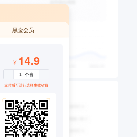
黑金会员
14.9
¥
支付后可进行选择生效省份