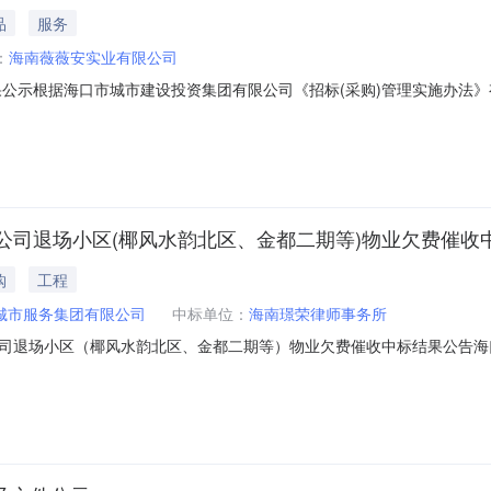
品
服务
：
海南薇薇安实业有限公司
果公示根据海口市城市建设投资集团有限公司《招标(采购)管理实施办法》
推荐中标候选人:1.第一中标候选人:海南薇薇安实业有限公司2.第二中标
中选单位现予以公示，公示期为2天。对中选结果如有异议，请在公示期
公司退场小区(椰风水韵北区、金都二期等)物业欠费催收
购
工程
城市服务集团有限公司
中标单位：
海南璟荣律师事务所
司退场小区（椰风水韵北区、金都二期等）物业欠费催收中标结果公告海
标结果公告海口市智慧城市服务集团有限公司及其全资子公司退场小区（
6月08日10点00分（北京时间）在海口市海秀东路74号鸿泰大厦14层3号