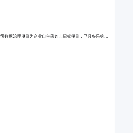
有限公司数据治理项目为企业自主采购非招标项目，已具备采购条
购项目简介1.1采购项目名称：山西焦煤集团招标有限公司
落实情况：已落实。1.5采购项目概况：数据安全分类分级系