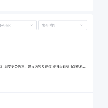
省份地区
项目招标计划变更公告三、建设内容及规模:即将采购柴油发电机组
备七、项目类型:undefined八、招标方式:公开招标
招标公告预计发布时间:2026-08十二、招标