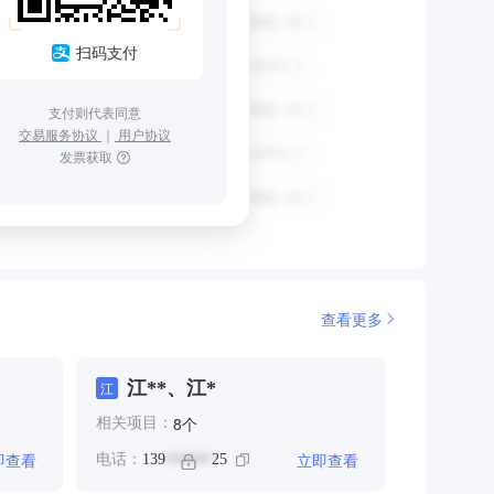
扫码支付
支付则代表同意
交易服务协议
｜
用户协议
发票获取
查看更多
江**、江*
江
个
8
相关项目：
即查看
立即查看
电话：
139
25
******