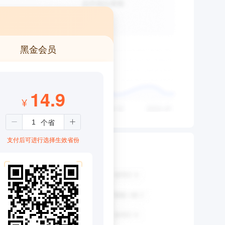
黑金会员
14.9
¥
支付后可进行选择生效省份