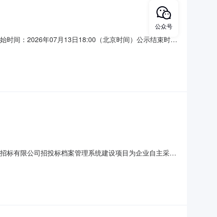
公众号
时间：2026年07月13日18:00（北京时间）公示结束时
自主采购非招标项目，经评审小组评审，推荐成交候选人，现公
责任公司二、提出异议的渠道和方式对本公示有异议者请在
煤集团招标有限公司招投标档案管理系统建设项目为企业自主采购
购方法：询比采购1.采购项目简介1.1采购项目名称：山西
标有限公司。1.4采购项目资金落实情况：已落实。1.5采