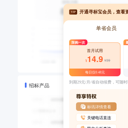
开通寻标宝会员，查看
VIP
单省会员
限购一次
首月试用
14.9
¥39
¥
每日仅0.48元
到期29元/月/省自动续费，可随
招标产品
标讯详情查看
关键电话直连