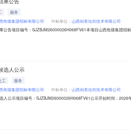
结果公告
工
服务
西焦煤集团招标有限公司
中标单位：
山西创美信息技术有限公司
告项目编号：SJZBJM26000026H068FV61本项目山西焦煤集
其他公示内容无三、联系方式采购人：山西焦煤集团招标有限公司地址：山
-7955111采购代理机构项目负责人：张文涛（签名）采购人或其采购代
候选人公示
化工
服务
西焦煤集团招标有限公司
中标单位：
山西创美信息技术有限公司
项目编号：SJZBJM26000026H068FV61公示开始时间：2026年
煤集团招标有限公司数据治理项目为企业自主采购非招标项目，经评审小组
天宝信息技术有限公司3山西讯海纵合科技有限公司二、提出异议的渠道和