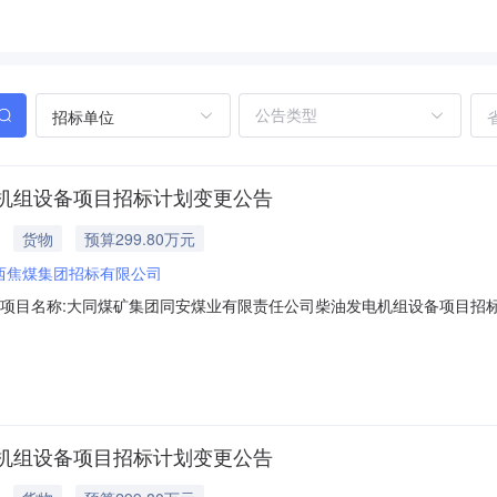
招标单位
机组设备项目招标计划变更公告
货物
预算299.80万元
西焦煤集团招标有限公司
-000000二、项目名称:大同煤矿集团同安煤业有限责任公司柴油发电机组设备
团同安煤业有限责任公司五、项目总投资:299.8万元六、招标内容:主要设
发布单位:山西焦煤集团招标有限公司十一、行政监督部门:岚县能源局十二、
机组设备项目招标计划变更公告