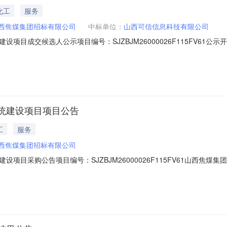
化工
服务
西焦煤集团招标有限公司
中标单位：
山西可信信息科技有限公司
成交候选人公示项目编号：SJZBJM26000026F115FV61公示开始
间）本采购项目山西焦煤集团招标有限公司招投标档案管理系统建设项目为企业
西可信信息科技有限公司2济南恒大视讯科技有限公司3山西祥耘科技有限
统建设项目项目公告
工
服务
西焦煤集团招标有限公司
项目采购公告项目编号：SJZBJM26000026F115FV61山西焦
企业自筹。现对该项目实施公开采购，公开邀请合格供应商参加本项目，采
目1.2采购人：山西焦煤集团招标有限公司1.3采购机构：山西焦煤集团招