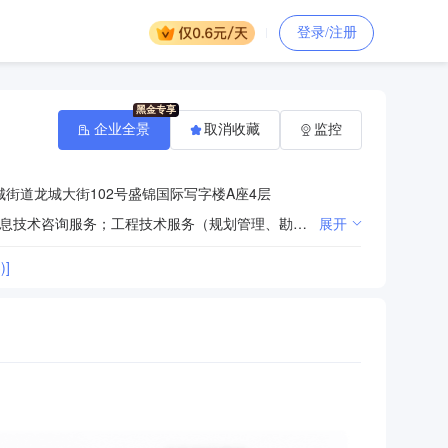
登录/注册
企业全景
取消收藏
监控
街道龙城大街102号盛锦国际写字楼A座4层
一般项目：工程管理服务；招投标代理服务；采购代理服务；政府采购代理服务；工程造价咨询业务；信息技术咨询服务；工程技术服务（规划管理、勘察、设计、监理除外）；大数据服务；会议及展览服务。（除依法须经批准的项目外，凭营业执照依法自主开展经营活动）许可项目：互联网信息服务；在线数据处理与交易处理业务（经营类电子商务）。（依法须经批准的项目，经相关部门批准后方可开展经营活动，具体经营项目以相关部门批准文件或许可证件为准）
展开
]