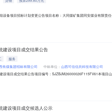
货物
预算299.80万元
组设备项目招标计划变更公告项目名称：大同煤矿集团同安煤业有限责任
主要设备招标方式：公开招标招标人名称：山西焦煤集团招标有限公司行政
县大同煤矿集团同安煤业有限责任公司建设内容及规模：即将采购柴油发
统建设项目成交结果公告
工
服务
西焦煤集团招标有限公司
中标单位：
山西可信信息科技有限公司
项目成交结果公告项目编号：SJZBJM26000026F115FV61本
山西可信信息科技有限公司二、其他公示内容无三、联系方式采购人：山
生、张先生联系电话：0351-7955111采购代理机构项目负责人：张
统建设项目成交候选人公示