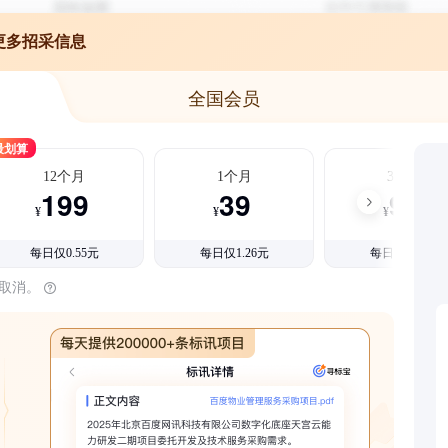
更多招采信息
全国会员
最划算
12个月
1个月
3个月
199
39
99
¥
¥
¥
每日仅0.55元
每日仅1.26元
每日仅1.08元
时取消。