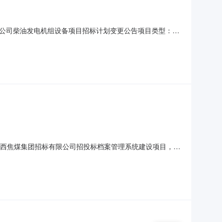
公司柴油发电机组设备项目招标计划变更公告项目类型：能
监督部门：岚县能源局发布类型：委托发布发布单位：山西焦
电机组设备项目招标公告（资格预审公告）预计发布时间：
项目山西焦煤集团招标有限公司招投标档案管理系统建设项目，确
西焦煤集团招标有限公司地址：山西省太原市小店区龙城大
文涛（签名）采购人或其采购代理机构：山西焦煤集团招标有限