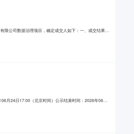
团招标有限公司数据治理项目，确定成交人如下：一、成交结果序
西省太原市小店区龙城大街102号文旅大厦A座4层联系
理机构：山西焦煤集团招标有限公司（签章）
06月24日17:00（北京时间）公示结束时间：2026年06月
评审，推荐成交候选人，现公示如下：一、评审情况排序成交
方式对本公示有异议者请在公示期内提出，提出异议的渠