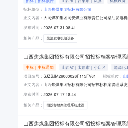
招标｜招标预告
山西省｜吕梁市｜岚县
机械设备
招标单位：
山西焦煤集团招标有限公司
大同煤矿集团同安煤业有限责任公司柴油发电机
正文内容：
源项目总投资：299.8（万元）招标内容：
发布时间：
2026-07-31 08:41
煤集团招标有限公司建设地点：山西省吕梁市岚
2026年08月
相关产品：
柴油发电机组设备
山西焦煤集团招标有限公司招投标档案管理系
中标｜中标通知
山西省｜太原市｜小店区
能源化
项目编号：
SJZBJM26000026F115FV61
招标单位：
山
山西焦煤集团招标有限公司招投标档案管理系统建设
正文内容：
定成交人如下：一、成交结果序号成交人名称1
发布时间：
2026-07-17 18:44
街102号文旅大厦A座4层联系人：史先生、刘先
公司（签章）
相关产品：
招投标档案管理系统建设
山西焦煤集团招标有限公司招投标档案管理系