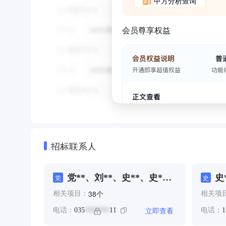
甲方分析查询
会员尊享权益
招标联系人
党**、刘**、史**、史*、
史
党
史
史**、张**、段**、江*、
个
38
相关项目：
相关项
苏**、范**、鹏*、鹏***
立即查看
电话：
035
11
电话：
1
*******