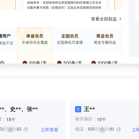
查看全部权益
**、史**、张**
王**
王
个
个
15
10
目：
相关项目：
立即查看
立
51
65
电话：
035
01
******
*******