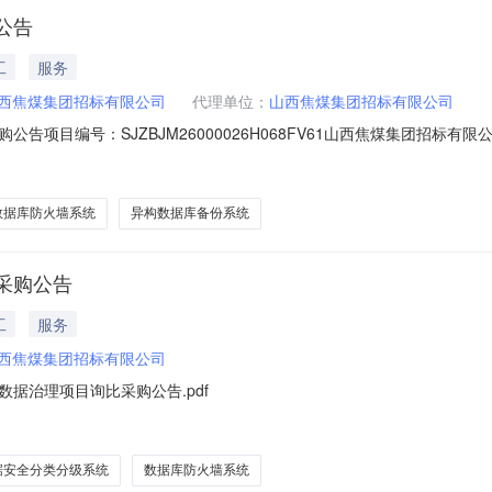
公告
工
服务
西焦煤集团招标有限公司
代理单位：
山西焦煤集团招标有限公司
告项目编号：SJZBJM26000026H068FV61山西焦煤集团招标
公开采购，公开邀请合格供应商参加本项目，采购方法：询比采购。1．采
有限公司。1.3采购机构：山西焦煤集团招标有限公司。1.4采购项目资金
数据库防火墙系统
异构数据库备份系统
采购公告
工
服务
西焦煤集团招标有限公司
据治理项目询比采购公告.pdf
据安全分类分级系统
数据库防火墙系统