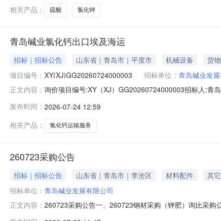
相关产品：
硫酸
氯化钾
青岛碱业氯化钙出口埃及海运
招标｜招标公告
山东省｜青岛市｜平度市
机械设备
货物
项目编号：
XY(XJ)GG20260724000003
招标单位：
青岛碱业发展
询价项目编号:XY（XJ）GG20260724000003招标人
正文内容：
型号规格:无数量:1单位:宗材料设备描述:相关附件2026
发布时间：
2026-07-24 12:59
话:15020060015
相关产品：
氯化钙运输服务
260723采购公告
招标｜招标公告
山东省｜青岛市｜李沧区
材料配件
其它
招标单位：
青岛碱业发展有限公司
260723采购公告一、260723钢材采购（钾肥）询比采
正文内容：
技改项目）采购询比采购公告：青岛阳光采购平台：四、26