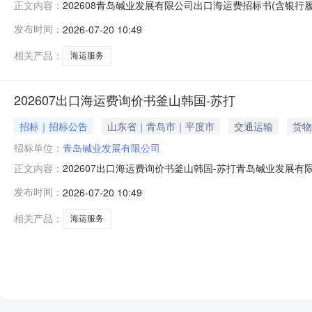
202608青岛碱业发展有限公司出口海运费招标书(含
正文内容：
为确保所有产品均能安全及时运抵指定地点，我公司采用询价的
发布时间：
2026-07-20 10:49
包、1000kg/包、1250kg/包、23吨/液袋、1000
相关产品：
海运服务
202607出口海运费询价书釜山韩国-苏打
招标｜招标公告
山东省｜青岛市｜平度市
交通运输
货物
招标单位：
青岛碱业发展有限公司
202607出口海运费询价书釜山韩国-苏打青岛碱业发
正文内容：
我公司采用询价的方法择优选择运输单位。1.询价说明：1.
发布时间：
2026-07-20 10:49
估运输数量：见附表（通过询价方的初步资格审核后获取，以
化工科技产业基
相关产品：
海运服务