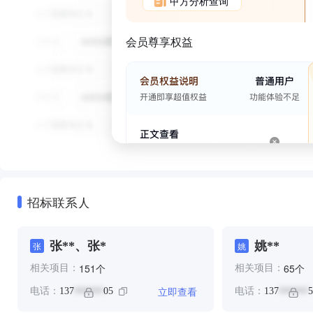
甲方分析查询
会员尊享权益
招标联系人
张**、张*
姚**
张
姚
个
个
151
65
相关项目：
相关项目：
立即查看
电话：
137
05
电话：
137
5
******
******