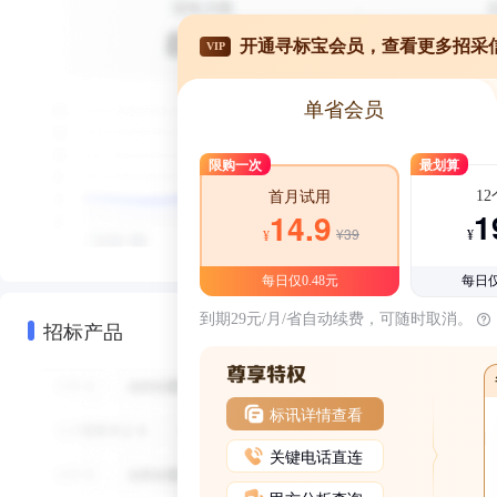
开通寻标宝会员，查看更多招采
VIP
单省会员
限购一次
最划算
1
首月试用
1
14.9
¥39
¥
¥
每日仅0.48元
每日仅
到期29元/月/省自动续费，可随时取消。
招标产品
标讯详情查看
关键电话直连