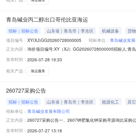
青岛碱业丙二醇出口哥伦比亚海运
招标｜招标公告
山东省｜青岛市｜李沧区
机械设备
货物
项目编号：
XY(XJ)GG20260728000005
招标单位：
青岛碱业发展
询价项目编号:XY（XJ）GG20260728000005招标人
正文内容：
海运型号规格:无数量:1单位:宗材料设备描述:相关附件20
发布时间：
2026-07-28 19:33
话:15020060015
相关产品：
海运服务
260727采购公告
招标｜招标公告
山东省｜青岛市｜李沧区
能源化工
其它
招标单位：
青岛碱业发展有限公司
260727采购公告一、2607钾肥氯化钾采购寻源询比采
正文内容：
发布时间：
2026-07-27 13:18