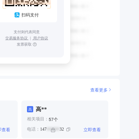
扫码支付
支付则代表同意
交易服务协议
｜
用户协议
发票获取
查看更多
高**
高
个
57
相关项目：
即查看
立即查看
电话：
147
32
******