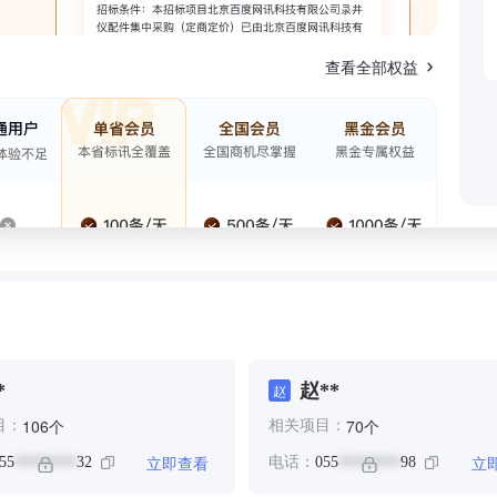
查看全部权益
*
赵**
赵
个
个
106
70
目：
相关项目：
立即查看
立
55
32
电话：
055
98
********
********