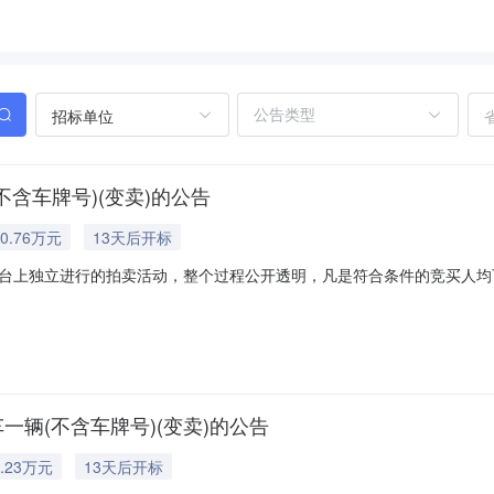
招标单位
不含车牌号)(变卖)的公告
0.76万元
13天后开标
台上独立进行的拍卖活动，整个过程公开透明，凡是符合条件的竞买人均
的拍卖辅助机构以外，法院从未委托任何中介机构参与拍卖，所有拍卖活
用，除买受人悔拍情形以外，法院也不会向买受人收取拍卖费用。请竞买
一辆(不含车牌号)(变卖)的公告
.23万元
13天后开标