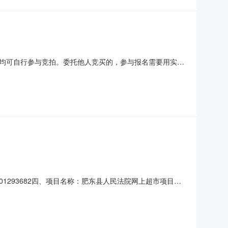
均可自行参与竞拍。委托他人竞买的，参与报名需要用实际
活动与中介机构无任何关系。在拍卖过程中，法院确定的拍
买人对中介机构以法院名义进行的收费行为提高警惕，举报
0001293682四、项目名称：肥东县人民法院网上超市项目
17333202606供应商（乙方）：合肥乐邻便利店有限
6916361六、合同主体信息1.主要标的信