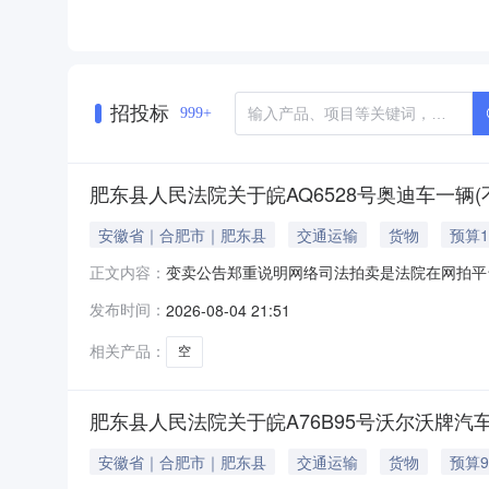
招投标
999+
肥东县人民法院关于皖AQ6528号奥迪车一辆(
安徽省｜合肥市｜肥东县
交通运输
货物
预算1
变卖公告郑重说明网络司法拍卖是法院在网拍平
正文内容：
买人的名称及证件号码。除《拍卖公告》中确定
发布时间：
2026-08-04 21:51
辅助机构不得向意向竞买人或买受人收取任何费
肥东县人民法院监督举报电话：0551-6775
相关产品：
空
肥东县人民法院关于皖A76B95号沃尔沃牌汽车
安徽省｜合肥市｜肥东县
交通运输
货物
预算9