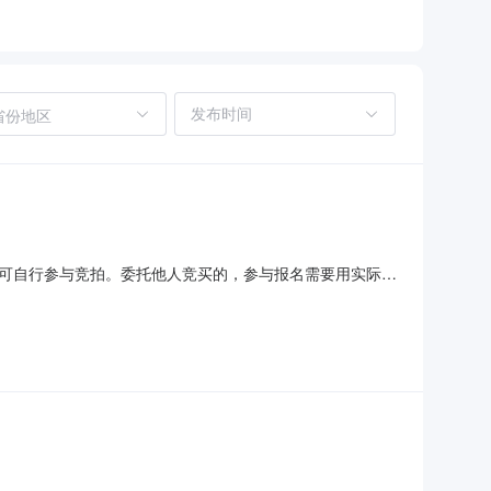
省份地区
可自行参与竞拍。委托他人竞买的，参与报名需要用实际竞
动与中介机构无任何关系。在拍卖过程中，法院确定的拍卖
人对中介机构以法院名义进行的收费行为提高警惕，安徽省