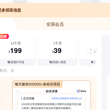
更多招采信息
全国会员
最划算
12个月
1个月
3个月
199
39
99
¥
¥
¥
每日仅0.55元
每日仅1.26元
每日仅1.08元
时取消。