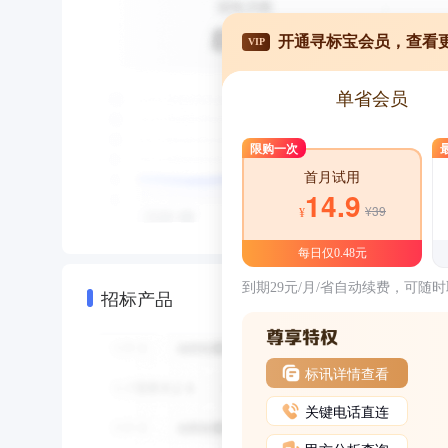
开通寻标宝会员，查看
VIP
单省会员
限购一次
首月试用
14.9
¥39
¥
每日仅0.48元
到期29元/月/省自动续费，可随
招标产品
标讯详情查看
关键电话直连