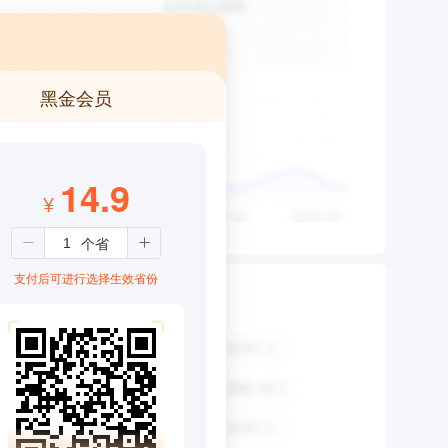
黑金会员
14.9
¥
支付后可进行选择生效省份