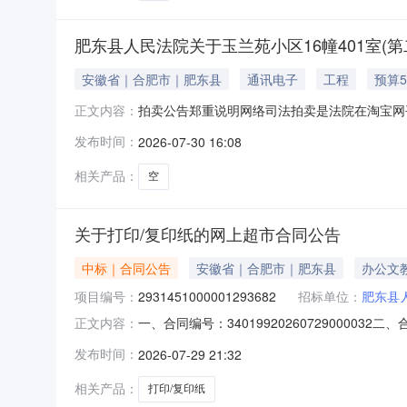
肥东县人民法院关于玉兰苑小区16幢401室(第
安徽省｜合肥市｜肥东县
通讯电子
工程
预算5
拍卖公告郑重说明网络司法拍卖是法院在淘宝网
正文内容：
竞买人的名称及证件号码。除《拍卖公告》中确
发布时间：
2026-07-30 16:08
卖辅助机构不得向意向竞买人或买受人收取任何
电话：0551-65352132。因法定情形或
相关产品：
空
关于打印/复印纸的网上超市合同公告
中标｜合同公告
安徽省｜合肥市｜肥东县
办公文
项目编号：
2931451000001293682
招标单位：
肥东县
一、合同编号：340199202607290000
正文内容：
五、合同主体采购人（甲方）：肥东县人民法院地
发布时间：
2026-07-29 21:32
公司地址：安徽省合肥市蜀山区安徽省合肥市蜀山区
相关产品：
打印/复印纸