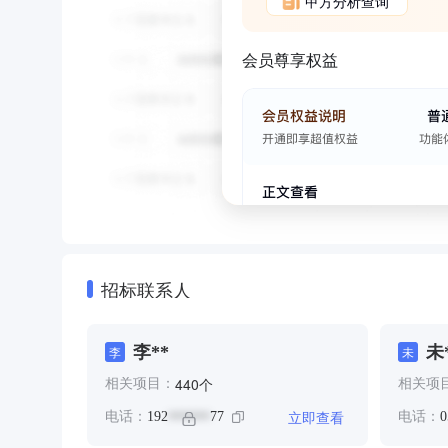
甲方分析查询
会员尊享权益
招标联系人
李**
未
李
未
个
440
相关项目：
相关项
立即查看
电话：
192
77
电话：
0
******