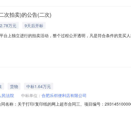
二次拍卖)的公告(二次)
2.78万元
9天后开标
平台上独立进行的拍卖活动，整个过程公开透明，凡是符合条件的竞买人
定的拍卖辅助机构以外，法院从未委托任何中介机构参与拍卖，所有拍卖
费用，除买受人悔拍情形以外，法院也不会向买受人收取拍卖费用。请竞
教
货物
中标1.64万元
人民法院
中标单位：
合肥乐邻便利店有限公司
32二、合同名称：关于打印/复印纸的网上超市合同三、项目编号：293145100
址：安徽省合肥市肥东县包公大道与白马山路交口肥东县人民法院联系方式：
蜀山经济开发区田埠西路199号加侨悦山城A幢A601室联系方式：1825