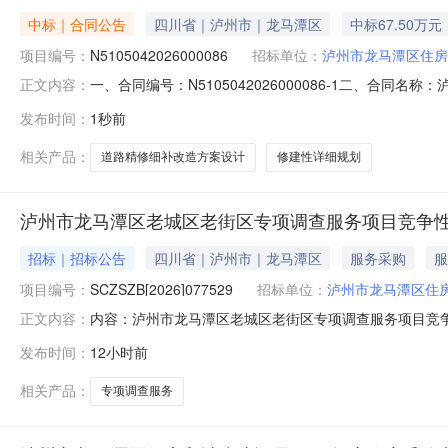
中标｜合同公告
四川省｜泸州市｜龙马潭区
中标67.50万元
项目编号：
N5105042026000086
招标单位：
泸州市龙马潭区住房
一、合同编号：N5105042026000086-1二、
正文内容：
建性详细规划）三、项目编号：N510504202600
发布时间：
1秒前
案设计（含修建性详细规划）五、合同主体采购人(甲方)：泸
相关产品：
道路精修细补改造方案设计
修建性详细规划
泸州市龙马潭区老城区老街区专项调查服务项目竞争
招标｜招标公告
四川省｜泸州市｜龙马潭区
服务采购
服
项目编号：
SCZSZB[2026]077529
招标单位：
泸州市龙马潭区住
内容：泸州市龙马潭区老城区老街区专项调查服务项目竞
正文内容：
理机构）受泸州市龙马潭区住房和城乡建设局（采购人）
发布时间：
12小时前
商参加本项目的竞争性磋商。一、采购项目基本情况：1.项目
金来源：已落实。三、采购项目简
相关产品：
专项调查服务