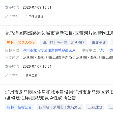
人）委托，拟对泸州市龙马潭区学士山片区城中村配套基
发布时间：
2026-07-09 18:31
磋商。一、采购项目基本情况：1.项目编号：SCZSZB【
况：资金来源：已落实。三、采购
相关产品：
生产便道建设
龙马潭区陶然路周边城市更新项目(玉带河片区管网工
中标｜候选人公示
四川省｜泸州市｜龙马潭区
市政基建
招标单位：
泸州市龙马潭区住房和城乡建设局
中标单位：
泸州市
龙马潭区陶然路周边城市更新项目龙马潭区陶然路周边城
正文内容：
市更新项目（玉带河片区管网工程）项目业主泸州市龙马潭区住
发布时间：
2026-07-07 18:34
2709513招标代理机构四川巨伦工程项目管理有限公司招标代理机
相关产品：
管网工程
泸州市龙马潭区住房和城乡建设局泸州市龙马潭区老旧
(含修建性详细规划)竞争性磋商公告
招标｜招标公告
四川省｜泸州市｜龙马潭区
工程建筑
工