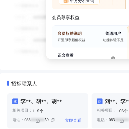
甲方分析查询
会员尊享权益
招标联系人
李**、胡**、胡**
刘**、李*
李
刘
艾**
个
个
119
106
相关项目：
相关项目：
立即查看
电话：
083
59
电话：
083
*******
*******