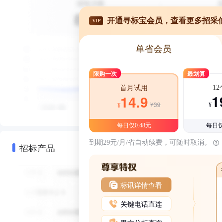
开通寻标宝会员，查看更多招采
VIP
单省会员
限购一次
最划算
1
首月试用
1
14.9
¥39
¥
¥
每日仅0.48元
每日仅
到期29元/月/省自动续费，可随时取消。
招标产品
标讯详情查看
关键电话直连