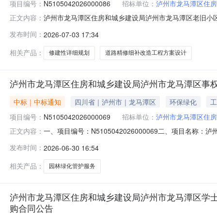
项目编号：
N5105042026000086
招标单位：
泸州市龙马潭区住房
泸州市龙马潭区住房和城乡建设局泸州市龙马潭区老旧小
正文内容：
磋商公告项目概况泸州市龙马潭区老旧小区配套基础设施
发布时间：
2026-07-03 17:34
省政府采购一体化平台项目电子化交易系统（以下简称“项目
化交易系统实行电子化采购。一、项目
相关产品：
修建性详细规划
道路精修细补改造工程方案设计
泸州市龙马潭区住房和城乡建设局泸州市龙马潭区事权
中标｜中标通知
四川省｜泸州市｜龙马潭区
环保绿化
工
项目编号：
N5105042026000069
招标单位：
泸州市龙马潭区住房
一、项目编号：N5105042026000069二、项目
正文内容：
得分泸州市龙马潭区龙腾物业管理有限公司四川省泸州市18,0
发布时间：
2026-06-30 16:54
目名称采购标的服务范围服务要求服务时间服务标准C1303
相关产品：
园林绿化管护服务
泸州市龙马潭区住房和城乡建设局泸州市龙马潭区学士
购合同公告