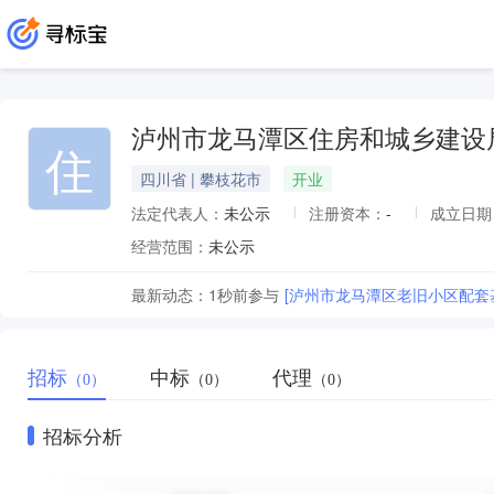
泸州市龙马潭区住房和城乡建设
住
四川省 | 攀枝花市
开业
法定代表人：
未公示
注册资本：
-
成立日期
经营范围：
未公示
最新动态：
1秒前
参与
[泸州市龙马潭区老旧小区配套
招标
中标
代理
（0）
（0）
（0）
招标分析