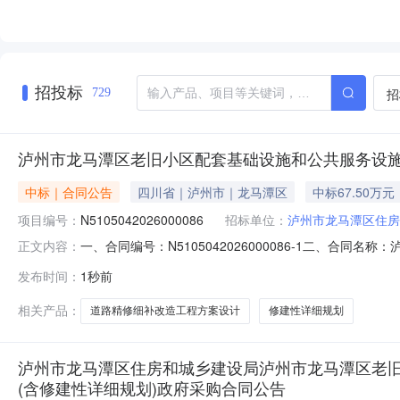
招投标
招
729
泸州市龙马潭区老旧小区配套基础设施和公共服务设施
中标｜合同公告
四川省｜泸州市｜龙马潭区
中标67.50万元
项目编号：
N5105042026000086
招标单位：
泸州市龙马潭区住房
一、合同编号：N5105042026000086-1二、
正文内容：
建性详细规划）三、项目编号：N510504202600
发布时间：
1秒前
案设计（含修建性详细规划）五、合同主体采购人（甲方）：
方）
相关产品：
道路精修细补改造工程方案设计
修建性详细规划
泸州市龙马潭区住房和城乡建设局泸州市龙马潭区老旧
(含修建性详细规划)政府采购合同公告