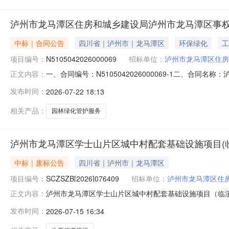
泸州市龙马潭区住房和城乡建设局泸州市龙马潭区事
中标｜合同公告
四川省｜泸州市｜龙马潭区
环保绿化
工
项目编号：
N5105042026000069
招标单位：
泸州市龙马潭区住房
一、合同编号：N5105042026000069-1二、合同
正文内容：
区事权范围内城市园林绿化管护服务项目五、合同主体采购人(
发布时间：
2026-07-22 18:13
商(乙方)：泸州市龙马潭区龙腾物业管理有限公司地址：泸州
相关产品：
园林绿化管护服务
泸州市龙马潭区学士山片区城中村配套基础设施项目(
中标｜废标公告
四川省｜泸州市｜龙马潭区
项目编号：
SCZSZB[2026]076409
招标单位：
泸州市龙马潭区住
泸州市龙马潭区学士山片区城中村配套基础设施项目（临溪路北
正文内容：
泸州市龙马潭区学士山片区城中村配套基础设施项目（临
发布时间：
2026-07-15 16:34
道），项目编号（SCZSZB【2026】076409）
解!采购人：泸州市