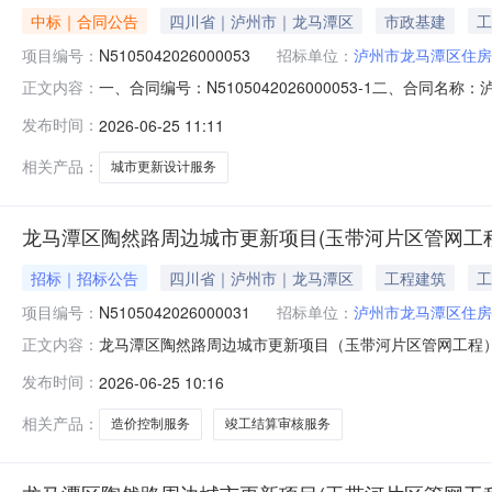
中标｜合同公告
四川省｜泸州市｜龙马潭区
市政基建
工
项目编号：
N5105042026000053
招标单位：
泸州市龙马潭区住房
一、合同编号：N5105042026000053-1二、
正文内容：
号：N5105042026000053四、项目名称：泸州
发布时间：
2026-06-25 11:11
方)：泸州市龙马潭区住房和城乡建设局地址：泸州市龙马潭区
九
相关产品：
城市更新设计服务
龙马潭区陶然路周边城市更新项目(玉带河片区管网工程
招标｜招标公告
四川省｜泸州市｜龙马潭区
工程建筑
工
项目编号：
N5105042026000031
招标单位：
泸州市龙马潭区住房
龙马潭区陶然路周边城市更新项目（玉带河片区管网工程
正文内容：
工程）施工阶段全过程造价控制（跟审审计）和竣工结算
发布时间：
2026-06-25 10:16
件，并于2026年04月07日09时30分（北京时间）前提
称：龙马潭区陶然路周边
相关产品：
造价控制服务
竣工结算审核服务