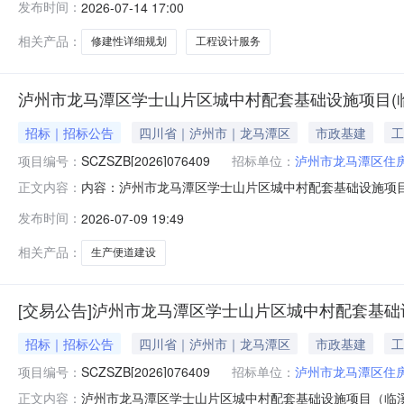
发布时间：
2026-07-14 17:00
方案设计（含修建性详细规划）三、采购结果采购包1:供
层3808号675,000
相关产品：
修建性详细规划
工程设计服务
泸州市龙马潭区学士山片区城中村配套基础设施项目(
招标｜招标公告
四川省｜泸州市｜龙马潭区
市政基建
工
项目编号：
SCZSZB[2026]076409
招标单位：
泸州市龙马潭区住
内容：泸州市龙马潭区学士山片区城中村配套基础设施项
正文内容：
邀请公告四川哲胜招标代理有限公司（采购代理机构）受
发布时间：
2026-07-09 19:49
生产便道）采用竞争性磋商方式进行采购，特邀请符合本次采购
名称：泸州市龙马潭区学士山片区
相关产品：
生产便道建设
[交易公告]泸州市龙马潭区学士山片区城中村配套基础
招标｜招标公告
四川省｜泸州市｜龙马潭区
市政基建
工
项目编号：
SCZSZB[2026]076409
招标单位：
泸州市龙马潭区住
泸州市龙马潭区学士山片区城中村配套基础设施项目（临
正文内容：