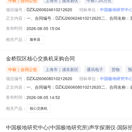
中标｜合同公告
上海市｜浦东新区
中标7.20万元
项目编号：
DZXJ260624610212620
招标单位：
中国极地研究中心
一、合同编号：DZXJ260624610212620二、合同
正文内容：
究所）服务器（询价）采购项目五、合同主体采购人（甲方）
发布时间：
2026-08-05 15:04
方）：北京兆南科技有限公司地址：北京市朝阳区立清路7号院
相关产品：
服务器
金桥院区核心交换机采购合同
中标｜合同公告
上海市｜浦东新区
通讯电子
货物
预
项目编号：
DZXJ260608010212620
招标单位：
中国极地研究中心
一、合同编号：DZXJ260608010212620二、合同
正文内容：
所）计算机网络设备(询价）采购项目五、合同主体采购人（甲
发布时间：
2026-08-05 14:52
（乙方）：北京八零九零科技有限公司地址：北京市海淀区龙岗
相关产品：
核心交换机
中国极地研究中心(中国极地研究所)声学探测仪-国际招