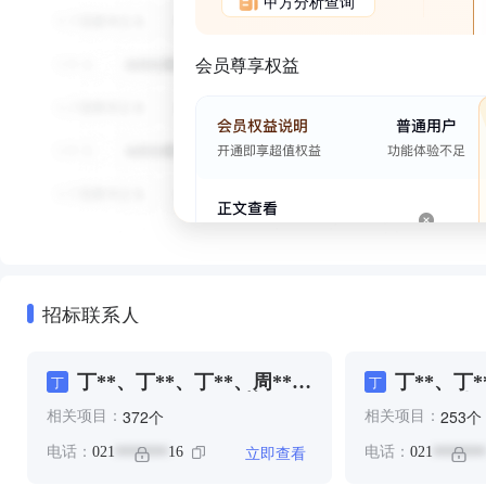
甲方分析查询
会员尊享权益
招标联系人
丁**、丁**、丁**、周**、
丁**、丁*
丁
丁
王**、王*、王**、苏**
周**、孙*
个
个
372
253
相关项目：
相关项目：
王**、王*
立即查看
电话：
021
16
电话：
021
*******
*******