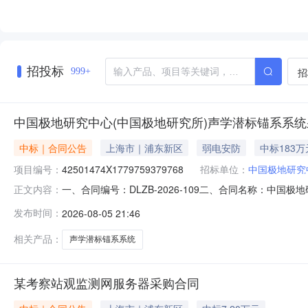
招投标
招
999+
中国极地研究中心(中国极地研究所)声学潜标锚系系
中标｜合同公告
上海市｜浦东新区
弱电安防
中标183万
项目编号：
42501474X1779759379768
招标单位：
中国极地研究
一、合同编号：DLZB-2026-109二、合同名称：中国极
正文内容：
极地研究中心（中国极地研究所）声学潜标锚系系统采购项
发布时间：
2026-08-05 21:46
021-58714920供应商（乙方）：厦门海洋工程勘察设
相关产品：
声学潜标锚系系统
某考察站观监测网服务器采购合同