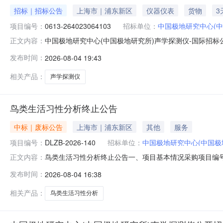
招标｜招标公告
上海市｜浦东新区
仪器仪表
货物
3
项目编号：
0613-264023064103
招标单位：
中国极地研究中心(中
中国极地研究中心(中国极地研究所)声学探测仪-国际招标公
正文内容：
标网公告。本次招标采用传统招标方式，现邀请合格投标人
发布时间：
2026-08-04 19:43
招标条件2、招标内容招标项目编号:0613-26402306
相关产品：
声学探测仪
鸟类生活习性分析终止公告
中标｜废标公告
上海市｜浦东新区
其他
服务
项目编号：
DLZB-2026-140
招标单位：
中国极地研究中心(中国极
鸟类生活习性分析终止公告一、项目基本情况采购项目编号：
正文内容：
3家，本次采购失败。三、其他补充事宜/四、凡对本次公
发布时间：
2026-08-04 16:38
路镇雪龙路1000号联系方式：周旻昊021-5871492
佳玥02
相关产品：
鸟类生活习性分析