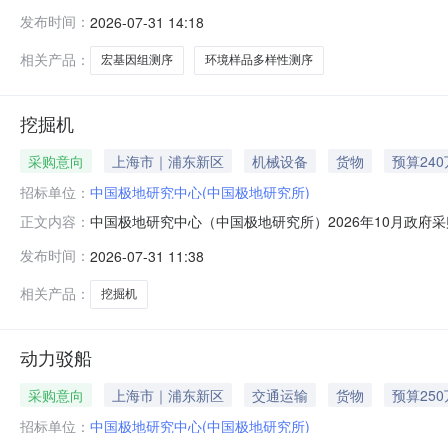
2612YC0616原公告的采购项目名称：中国极地研究中心
发布时间：
2026-07-31 14:18
二、更正信息更正事项：采购结果更正内容：中标（成交）
8F/E2中标（成交）
相关产品：
宏基因组测序
环境样品多样性测序
挖掘机
采购意向
上海市｜浦东新区
机械设备
货物
预算24
招标单位：
中国极地研究中心(中国极地研究所)
中国极地研究中心（中国极地研究所）2026年10月政府
正文内容：
位：中国极地研究中心（中国极地研究所）采购项目名称：挖掘
发布时间：
2026-07-31 11:38
上穿越能力；2、具有改装潜质、拥有大量改件和辅助装
如：挖掘、破碎等
相关产品：
挖掘机
动力驳船
采购意向
上海市｜浦东新区
交通运输
货物
预算25
招标单位：
中国极地研究中心(中国极地研究所)