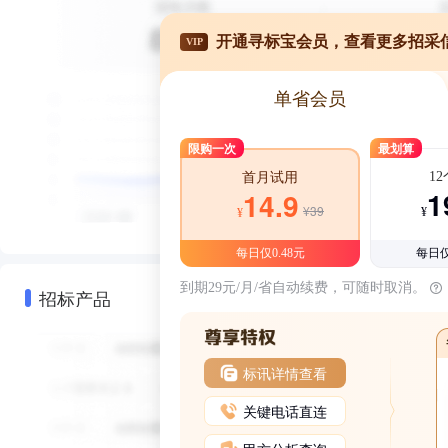
开通寻标宝会员，查看更多招采
VIP
单省会员
限购一次
最划算
1
首月试用
1
14.9
¥39
¥
¥
每日仅0.48元
每日仅
到期29元/月/省自动续费，可随时取消。
招标产品
标讯详情查看
关键电话直连