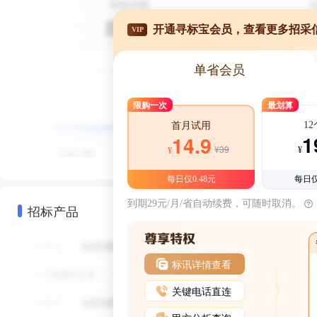
开通寻标宝会员，查看更多招采
VIP
单省会员
限购一次
最划算
1
首月试用
1
14.9
¥39
¥
¥
每日仅0.48元
每日仅
到期29元/月/省自动续费，可随时取消。
招标产品
标讯详情查看
关键电话直连