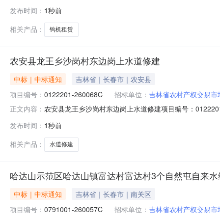
公示如下：成交供应人为康丙则，成交价为17800元。公示期
发布时间：
1秒前
镇池南区政府公开栏、榆树市五棵树镇合发村经济合作社
相关产品：
钩机租赁
农安县龙王乡沙岗村东边岗上水道修建
中标｜中标通知
吉林省｜长春市｜农安县
项目编号：
0122201-260068C
招标单位：
吉林省农村产权交易市
农安县龙王乡沙岗村东边岗上水道修建项目编号：01222
正文内容：
如下：成交供应人为康丙则，成交价为17800元。公示期限：
发布时间：
1秒前
区政府公开栏、农安县龙王乡沙岗村集体经济组织采购人
相关产品：
水道修建
哈达山示范区哈达山镇富达村富达村3个自然屯自来水
中标｜中标通知
吉林省｜长春市｜南关区
项目编号：
0791001-260057C
招标单位：
吉林省农村产权交易市