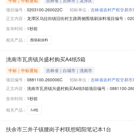
中标｜中标通知
吉林省｜吉林市｜龙潭区
项目编号：
0203100-260022C
招标单位：
吉林省农村产权交易市
龙潭区乌拉街镇旧街村主路两侧围墙刷涂料项目编号：020
正文内容：
结果公示如下：成交供应人为康丙则，成交价为17800元。公
发布时间：
1秒前
拉街镇池南区政府公开栏、吉林省吉林市龙潭区乌拉街满
相关产品：
围墙刷涂料
洮南市瓦房镇兴盛村购买A4纸5箱
中标｜中标通知
吉林省｜白城市｜洮南市
项目编号：
0881100-260006C
招标单位：
吉林省农村产权交易市
洮南市瓦房镇兴盛村购买A4纸5箱项目编号：0881100
正文内容：
人为康丙则，成交价为17800元。公示期限：自发布之日起3
发布时间：
1秒前
吉林省洮南市瓦房镇兴盛村村民委员会采购人：王善强地
相关产品：
A4纸
扶余市三井子镇腰岗子村联想昭阳笔记本1台