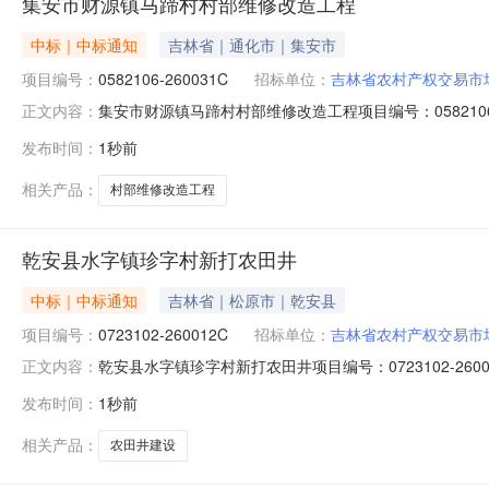
集安市财源镇马蹄村村部维修改造工程
中标｜中标通知
吉林省｜通化市｜集安市
项目编号：
0582106-260031C
招标单位：
吉林省农村产权交易市
集安市财源镇马蹄村村部维修改造工程项目编号：05821
正文内容：
如下：成交供应人为康丙则，成交价为17800元。公示期限：
发布时间：
1秒前
区政府公开栏、集安市财源镇马蹄村股份经济合作社采购
相关产品：
村部维修改造工程
乾安县水字镇珍字村新打农田井
中标｜中标通知
吉林省｜松原市｜乾安县
项目编号：
0723102-260012C
招标单位：
吉林省农村产权交易市
乾安县水字镇珍字村新打农田井项目编号：0723102-
正文内容：
应人为康丙则，成交价为17800元。公示期限：自发布之日起
发布时间：
1秒前
栏、乾安县水字镇珍字村村民委员会采购人：郭文福地址
相关产品：
农田井建设