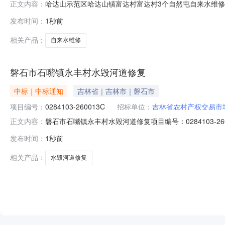
哈达山示范区哈达山镇富达村富达村3个自然屯自来水维修项
正文内容：
村3个自然屯自来水维修成交结果公示如下：成交供应人为
发布时间：
1秒前
(www.jlncjy.com)以及吉林省松原市哈达山示
山镇工作站联系人：张丽华
相关产品：
自来水维修
磐石市石嘴镇永丰村水毁河道修复
中标｜中标通知
吉林省｜吉林市｜磐石市
项目编号：
0284103-260013C
招标单位：
吉林省农村产权交易市
磐石市石嘴镇永丰村水毁河道修复项目编号：0284103
正文内容：
交供应人为康丙则，成交价为17800元。公示期限：自发布之
发布时间：
1秒前
开栏、磐石市石嘴镇永丰村经济联合社采购人：方先贵地
相关产品：
水毁河道修复