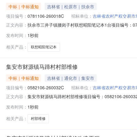
中标｜中标通知
吉林省｜松原市｜扶余市
项目编号：
0781106-260018C
招标单位：
吉林省农村产权交易市
扶余市三井子镇腰岗子村联想昭阳笔记本1台项目编号：07
正文内容：
果公示如下：成交供应人为康丙则，成交价为17800元。公示
发布时间：
1秒前
子镇池南区政府公开栏、扶余市三井子镇腰岗子村集体经
相关产品：
联想昭阳笔记本
集安市财源镇马蹄村村部维修
中标｜中标通知
吉林省｜通化市｜集安市
项目编号：
0582106-260032C
招标单位：
吉林省农村产权交易市
集安市财源镇马蹄村村部维修项目编号：0582106-2
正文内容：
为康丙则，成交价为17800元。公示期限：自发布之日起3个
发布时间：
1秒前
安市财源镇马蹄村股份经济合作社采购人：许庆霞地址：
相关产品：
村部维修