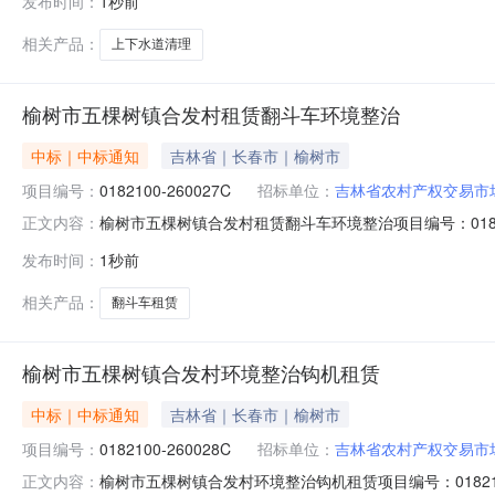
发布时间：
1秒前
王乡池南区政府公开栏、农安县龙王乡沙岗村集体经济组
相关产品：
上下水道清理
榆树市五棵树镇合发村租赁翻斗车环境整治
中标｜中标通知
吉林省｜长春市｜榆树市
项目编号：
0182100-260027C
招标单位：
吉林省农村产权交易市
榆树市五棵树镇合发村租赁翻斗车环境整治项目编号：018
正文内容：
结果公示如下：成交供应人为康丙则，成交价为17800元。公
发布时间：
1秒前
棵树镇池南区政府公开栏、榆树市五棵树镇合发村经济合
相关产品：
翻斗车租赁
榆树市五棵树镇合发村环境整治钩机租赁
中标｜中标通知
吉林省｜长春市｜榆树市
项目编号：
0182100-260028C
招标单位：
吉林省农村产权交易市
榆树市五棵树镇合发村环境整治钩机租赁项目编号：0182
正文内容：