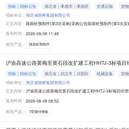
招标｜招标公告
湖北省｜孝感市｜孝南区
交通运输
货物
招标单位：
湖北省路桥集团有限公司
路面砼预制件(第3次采购)采购公告路面砼预制件(第3次
正文内容：
介1.1采购项目名称：路面砼预制件(第3次采购)；1.2
发布时间：
2026-08-08 11:48
孝南区毛陈以南的黄渡咀附近，与已建的硚孝高速公路相接，起点
相关产品：
路面砼预制件
沪渝高速公路黄梅至黄石段改扩建工程HHTJ-3标项目
招标｜招标公告
湖北省｜武汉市｜汉阳区
机械设备
货物
招标单位：
湖北省路桥集团有限公司
沪渝高速公路黄梅至黄石段改扩建工程HHTJ-3标项目经理
正文内容：
（第2次采购）询比采购公告本项目沪渝高速公路黄梅至黄
发布时间：
2026-08-08 08:52
购活动。1、采购项目简介1.1采购项目名称：沪渝高速公
司；1.3采
相关产品：
T型镀锌钢板