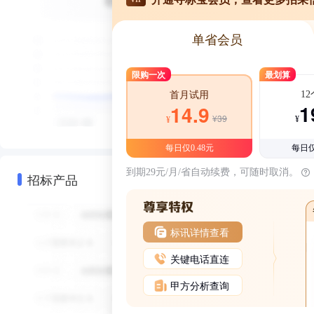
单省会员
限购一次
最划算
1
首月试用
1
14.9
¥39
¥
¥
每日仅0.48元
每日仅
到期29元/月/省自动续费，可随时取消。
招标产品
标讯详情查看
关键电话直连
甲方分析查询