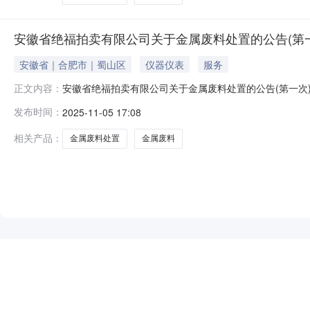
安徽省绝福拍卖有限公司关于金属废料处置的公告(第一次)
安徽省｜合肥市｜蜀山区
仪器仪表
服务
安徽省绝福拍卖有限公司关于金属废料处置的公告(第一次
正文内容：
的除外）现公告如下：一、标的物：以页面标的物名称及
发布时间：
2025-11-05 17:08
何解释，标的物因存放时间年限已久来源某厂家设备仪器
话联系。2、标的物地址：因标的物库房涉及全
相关产品：
金属废料处置
金属废料
NEW
HOT
5折起