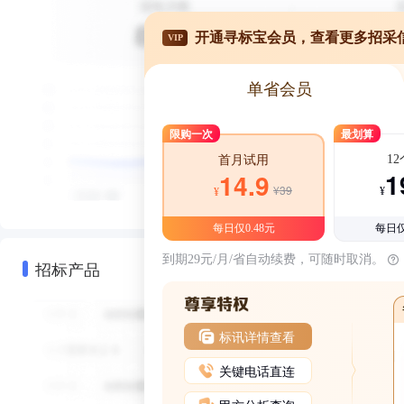
开通寻标宝会员，查看更多招采
VIP
单省会员
限购一次
最划算
1
首月试用
1
14.9
¥39
¥
¥
每日仅0.48元
每日仅
到期29元/月/省自动续费，可随时取消。
招标产品
标讯详情查看
关键电话直连