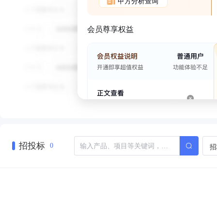
甲方分析查询
会员尊享权益
招投标
招
0